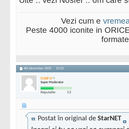
Uite .. vezi Nosfer .. om care 
Vezi cum e
vreme
Peste 4000 iconite in ORICE
format
4th December 2009,
15:52
Cristi U
Super Moderator
Reputatie:
53
Postat în original de
StarNET