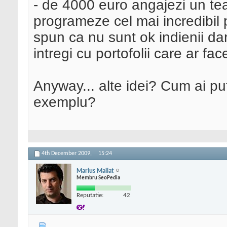
- de 4000 euro angajezi un tea
programeze cel mai incredibil p
spun ca nu sunt ok indienii dar
intregi cu portofolii care ar fa
Anyway... alte idei? Cum ai p
exemplu?
4th December 2009,
15:24
Marius Mailat
Membru SeoPedia
Reputatie:
42