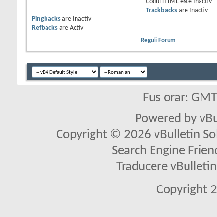
Codul HTML este
Inactiv
Trackbacks
are
Inactiv
Pingbacks
are
Inactiv
Refbacks
are
Activ
Reguli Forum
Fus orar: GM
Powered by vBu
Copyright © 2026 vBulletin Solu
Search Engine Frien
Traducere vBullet
Copyright 