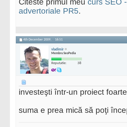
Citeste primul meu
curs SEO - 
advertoriale PR5
.
4th December 2009,
16:51
vladimir
Membru SeoPedia
Reputatie:
38
investeşti într-un proiect foart
suma e prea mică să poţi înce