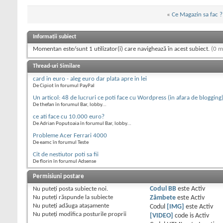
«
Ce Magazin sa fac ? 
Informații subiect
Momentan este/sunt 1 utilizator(i) care navighează în acest subiect.
(0 m
Thread-uri Similare
card in euro - aleg euro dar plata apre in lei
De Cipiot în forumul PayPal
Un articol: 48 de lucruri ce poti face cu Wordpress (in afara de blogging
De thefan în forumul Bar, lobby...
ce ati face cu 10.000 euro?
De Adrian Poputoaia în forumul Bar, lobby...
Probleme Acer Ferrari 4000
De eamc în forumul Teste
Cit de nestiutor poti sa fii
De florin în forumul Adsense
Permisiuni postare
Nu puteţi
posta subiecte noi.
Codul BB
este
Activ
Nu puteţi
răspunde la subiecte
Zâmbete
este
Activ
Nu puteţi
adăuga ataşamente
Codul
[IMG]
este
Activ
Nu puteţi
modifica posturile proprii
[VIDEO]
code is
Activ