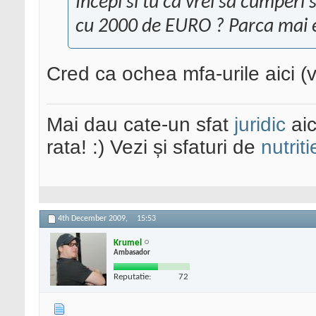
Incepi si tu ca vrei sa cumperi
cu 2000 de EURO ? Parca mai er
Cred ca ochea mfa-urile aici (v
Mai dau cate-un sfat
juridic
aic
rata! :) Vezi și sfaturi de
nutriti
4th December 2009,
15:53
Krumel
Ambasador
Reputatie:
72