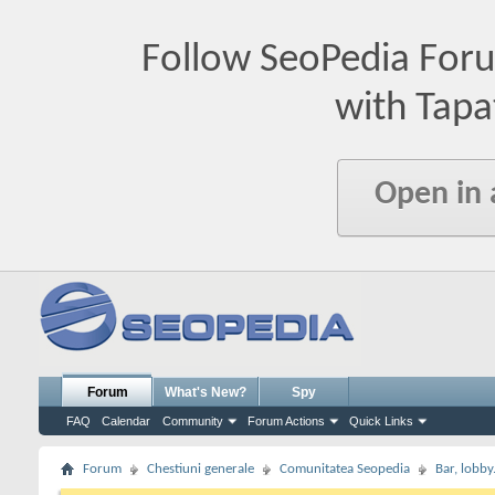
Follow SeoPedia For
with Tapa
Open in
Forum
What's New?
Spy
FAQ
Calendar
Community
Forum Actions
Quick Links
Forum
Chestiuni generale
Comunitatea Seopedia
Bar, lobby.