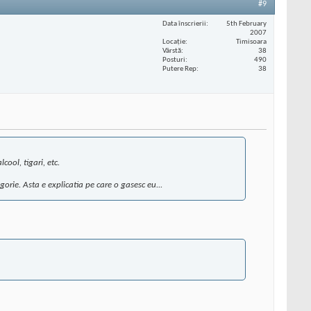
#9
Data înscrierii
5th February
2007
Locaţie
Timisoara
Vârstă
38
Posturi
490
Putere Rep
38
alcool, tigari, etc.
orie. Asta e explicatia pe care o gasesc eu...