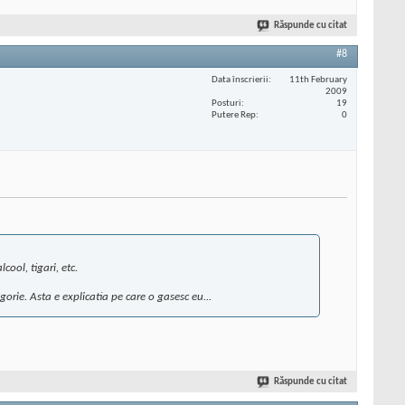
Răspunde cu citat
#8
Data înscrierii
11th February
2009
Posturi
19
Putere Rep
0
alcool, tigari, etc.
orie. Asta e explicatia pe care o gasesc eu...
Răspunde cu citat