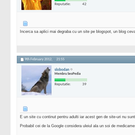
Reputatie:
42
Incerca sa aplici mai degraba cu un site pe blogspot, un blog cev
9th February 2012,
21:55
slobodan
Membru SeoPedia
Reputatie:
39
E un site cu continut pentru adulti iar acest gen de site-uri nu su
Probabil cei de la Google considera uleiul ala un soi de medicament