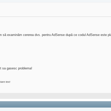
m să examinăm cererea dvs. pentru AdSense după ce codul AdSense este plasa
sit sa gasesc problema!
tare text