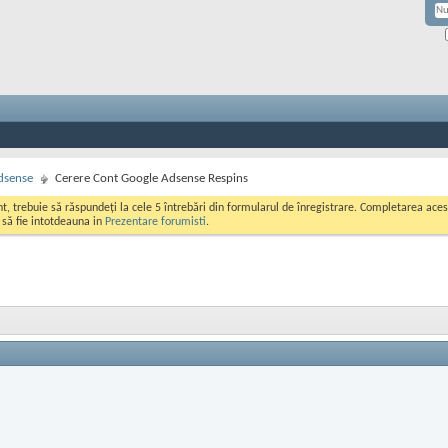
dsense
Cerere Cont Google Adsense Respins
ont, trebuie să răspundeți la cele 5 întrebări din formularul de înregistrare. Completarea a
i să fie intotdeauna in
Prezentare forumisti
.