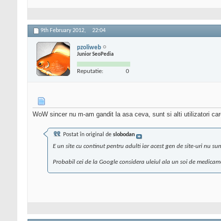
9th February 2012,
22:04
pzoliweb
Junior SeoPedia
Reputatie:
0
WoW sincer nu m-am gandit la asa ceva, sunt si alti utilizatori c
Postat în original de
slobodan
E un site cu continut pentru adulti iar acest gen de site-uri nu s
Probabil cei de la Google considera uleiul ala un soi de medicament