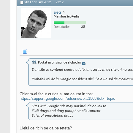
9th February 2012,
22:12
alecs
Membru SeoPedia
Reputatie:
38
Postat în original de
slobodan
E un site cu continut pentru adulti iar acest gen de site-uri nu s
Probabil cei de la Google considera uleiul ala un soi de medicament
Chiar m-ai facut curios si am cautat in tos:
https://support.google.com/adsense/b...1503&ctx=topic
Sites with Google ads may not include or link to:
Illicit drugs and drug paraphernalia content
Sales of prescription drugs
Uleiul de ricin se da pe reteta?