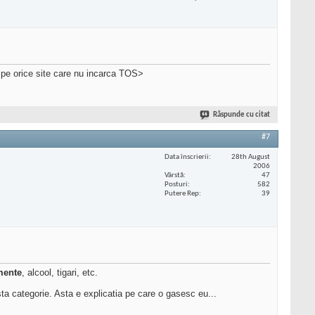
 pe orice site care nu incarca TOS>
Răspunde cu citat
#7
Data înscrierii
28th August
2006
Vârstă
47
Posturi
582
Putere Rep
39
mente
, alcool, tigari, etc.
sta categorie. Asta e explicatia pe care o gasesc eu...