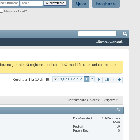
Ajutor
Înregistrare
Memorez Cont?
Căutare Avansată
cestora nu garantează obținerea unui cont, însă modul în care sunt completate
Pagina 1 din 2
1
2
Rezultate 1 la 10 din 18
Ultimul
Instrumente subiect
Afișează
#1
Data înscrierii
11th February
2009
Posturi
19
Putere Rep
0