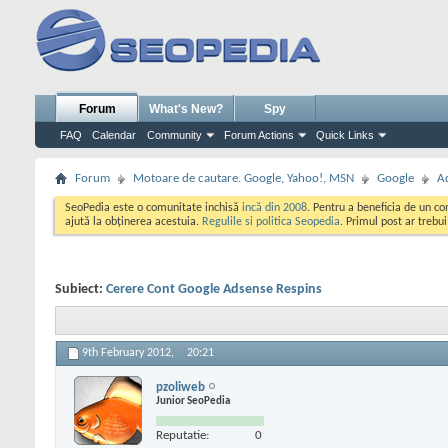
Forum
What's New?
Spy
FAQ
Calendar
Community
Forum Actions
Quick Links
Forum
Motoare de cautare. Google, Yahoo!, MSN
Google
A
SeoPedia este o comunitate inchisă
incă din 2008
. Pentru a beneficia de un c
ajută la obținerea acestuia.
Regulile si politica Seopedia
. Primul post ar trebu
Subiect:
Cerere Cont Google Adsense Respins
9th February 2012,
20:21
pzoliweb
Junior SeoPedia
Reputatie:
0