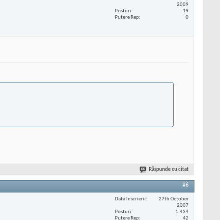
2009
Posturi
19
Putere Rep
0
Răspunde cu citat
#6
Data înscrierii
27th October
2007
Posturi
1.434
Putere Rep
42