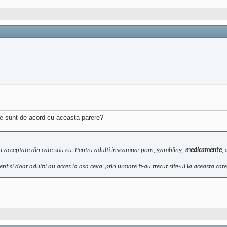
are sunt de acord cu aceasta parere?
unt acceptate din cate stiu eu. Pentru adulti inseamna: porn, gambling,
medicamente
, 
 si doar adultii au acces la asa ceva, prin urmare ti-au trecut site-ul la aceasta categ