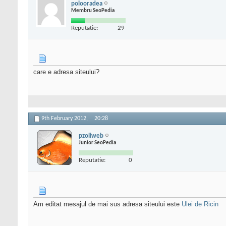
polooradea
Membru SeoPedia
Reputatie:
29
care e adresa siteului?
9th February 2012,
20:28
pzoliweb
Junior SeoPedia
Reputatie:
0
Am editat mesajul de mai sus adresa siteului este
Ulei de Ricin