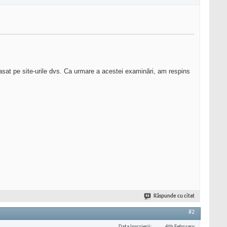
t pe site-urile dvs. Ca urmare a acestei examinări, am respins
Răspunde cu citat
#2
Data înscrierii
4th February