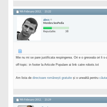
9th February 2012,
21:22
alecs
Membru SeoPedia
Reputatie:
38
Mie nu mi se pare justificata respingerea. Ori e o greseala ori li s-
off-topic: in footer la Articole Populare ai link catre robots.txt
Am lista de
directoare românești gratuite
și o unealtă pentru
căutar
9th February 2012,
21:29