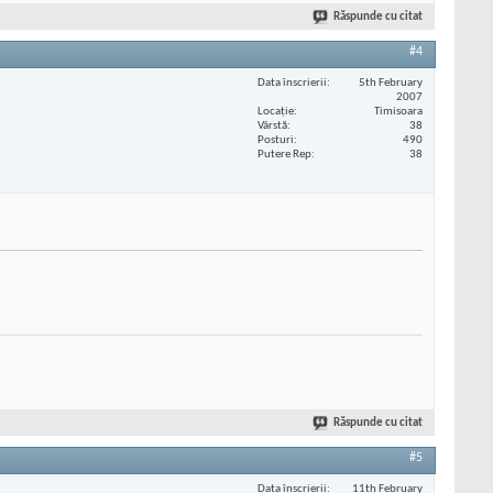
Răspunde cu citat
#4
Data înscrierii
5th February
2007
Locaţie
Timisoara
Vârstă
38
Posturi
490
Putere Rep
38
Răspunde cu citat
#5
Data înscrierii
11th February