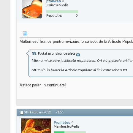
pzoliweb
Junior SeoPedia
Reputatie:
0
Multumesc frumos pentru revizuire, o sa scot de la Articole Popul
Postat în original de
alecs
Mie nu mi se pare justificata respingerea. Ori e o greseala ori li 
off-topic: in footer la Articole Populare ai link catre robots.txt
Astept pareri in continuare!
9th February 2012,
21:55
Prometeu
Membru SeoPedia