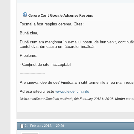
Cerere Cont Google Adsense Respins
Tocmai a fost respins cererea. Citez:
Bună ziua,
După cum am menţionat în e-mailul nostru de bun venit, continuă
contul dvs. din cauza următoarelor încălcări.
Probleme:
- Conţinut de site inacceptabil
---------------------
Are cineva idee de ce? Fiindca am citit termeniile si eu n-am reu
Adresa siteului este
www.uleidericin.info
Ultima modificare făcută de pzoliweb; 9th February 2012 la
20:28
.
Motiv:
corec
9th February 2012,
20:26