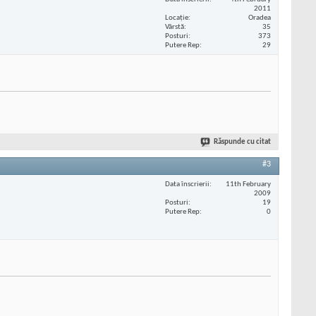
2011
Locaţie
Oradea
Vârstă
35
Posturi
373
Putere Rep
29
Răspunde cu citat
#3
Data înscrierii
11th February
2009
Posturi
19
Putere Rep
0