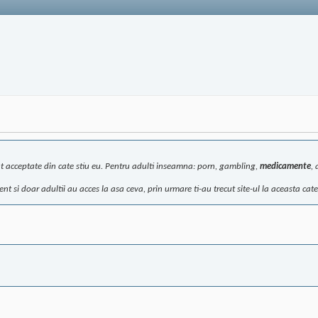
unt acceptate din cate stiu eu. Pentru adulti inseamna: porn, gambling,
medicamente
, 
 si doar adultii au acces la asa ceva, prin urmare ti-au trecut site-ul la aceasta categ