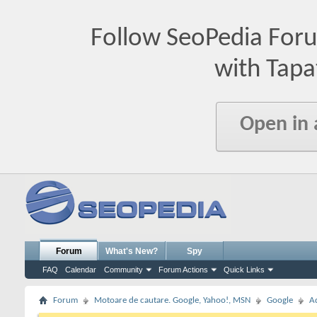
Follow SeoPedia For
with Tapa
Open in
Forum
What's New?
Spy
FAQ
Calendar
Community
Forum Actions
Quick Links
Forum
Motoare de cautare. Google, Yahoo!, MSN
Google
A