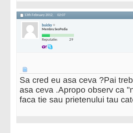
13th February 2012,
02:07
buicky
Membru SeoPedia
Reputatie:
29
Sa cred eu asa ceva ?Pai trebu
asa ceva .Apropo observ ca "ni
faca tie sau prietenului tau ca