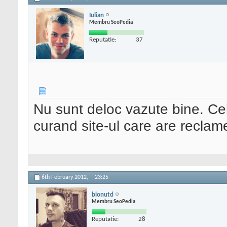
Iulian
Membru SeoPedia
Reputatie:
37
Nu sunt deloc vazute bine. Cel
curand site-ul care are reclame
6th February 2012,
23:25
bionutd
Membru SeoPedia
Reputatie:
28