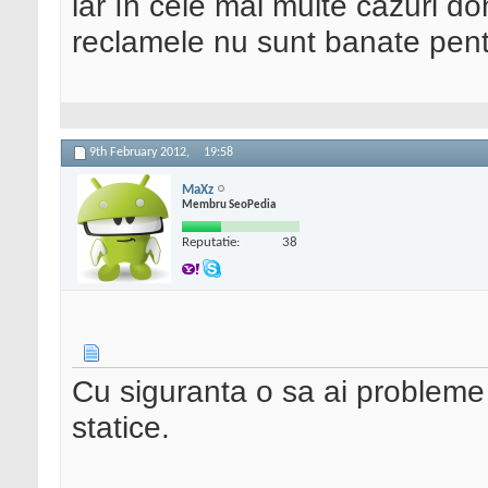
iar în cele mai multe cazuri d
reclamele nu sunt banate pen
9th February 2012,
19:58
MaXz
Membru SeoPedia
Reputatie:
38
Cu siguranta o sa ai probleme 
statice.