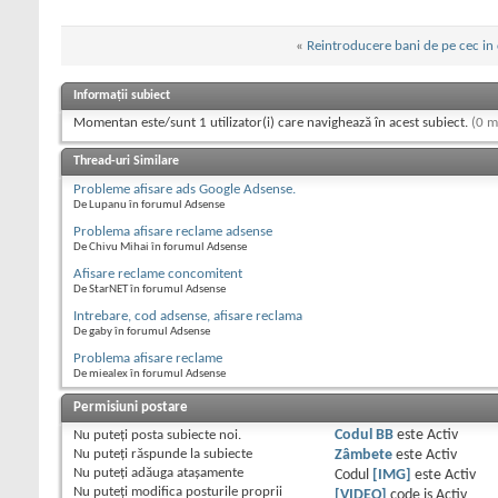
«
Reintroducere bani de pe cec in
Informații subiect
Momentan este/sunt 1 utilizator(i) care navighează în acest subiect.
(0 m
Thread-uri Similare
Probleme afisare ads Google Adsense.
De Lupanu în forumul Adsense
Problema afisare reclame adsense
De Chivu Mihai în forumul Adsense
Afisare reclame concomitent
De StarNET în forumul Adsense
Intrebare, cod adsense, afisare reclama
De gaby în forumul Adsense
Problema afisare reclame
De miealex în forumul Adsense
Permisiuni postare
Nu puteţi
posta subiecte noi.
Codul BB
este
Activ
Nu puteţi
răspunde la subiecte
Zâmbete
este
Activ
Nu puteţi
adăuga ataşamente
Codul
[IMG]
este
Activ
Nu puteţi
modifica posturile proprii
[VIDEO]
code is
Activ