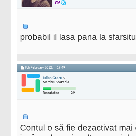
probabil il lasa pana la sfarsitul
9th February 2012,
19:49
Iulian Grecu
Membru SeoPedia
Reputatie:
29
Contul o să fie dezactivat mai