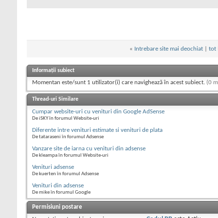
«
Intrebare site mai deochiat
|
tot
Informații subiect
Momentan este/sunt 1 utilizator(i) care navighează în acest subiect.
(0 m
Thread-uri Similare
Cumpar website-uri cu venituri din Google AdSense
De iSKY în forumul Website-uri
Diferente intre venituri estimate si venituri de plata
De tataraseni în forumul Adsense
Vanzare site de iarna cu venituri din adsense
De kleampa în forumul Website-uri
Venituri adsense
De kuerten în forumul Adsense
Venituri din adsense
De mike în forumul Google
Permisiuni postare