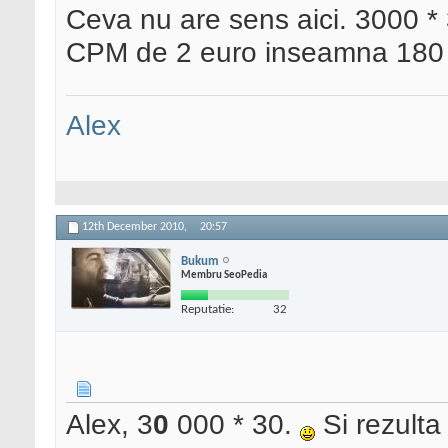
Ceva nu are sens aici. 3000 * 
CPM de 2 euro inseamna 180 
Alex
12th December 2010,
20:57
Bukum
Membru SeoPedia
Reputatie:
32
Alex, 3
0
000 * 30.
Si rezulta