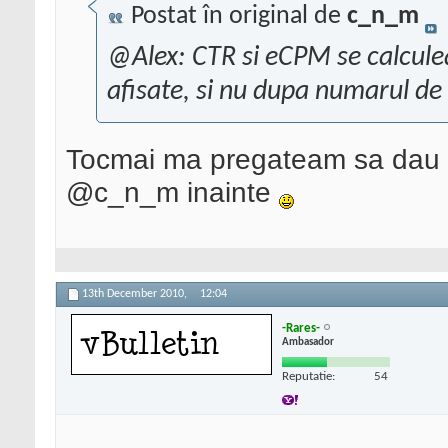
Postat în original de
c_n_m
@Alex: CTR si eCPM se calculea
afisate, si nu dupa numarul de 
Tocmai ma pregateam sa dau si
@c_n_m inainte
13th December 2010,
12:04
-Rares-
Ambasador
Reputatie:
54