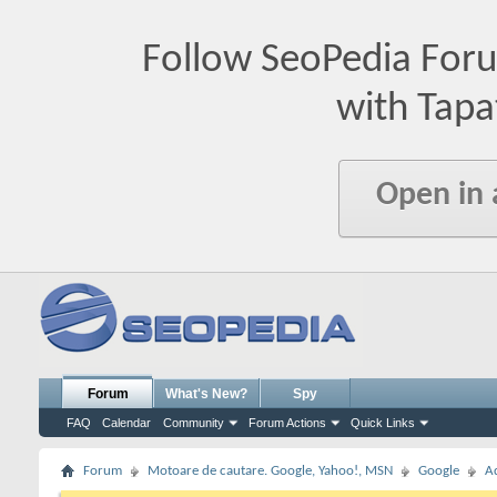
Follow SeoPedia For
with Tapa
Open in
Forum
What's New?
Spy
FAQ
Calendar
Community
Forum Actions
Quick Links
Forum
Motoare de cautare. Google, Yahoo!, MSN
Google
A