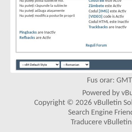
Nu puteţi
posta subiecte noi.
Codul BB
este
Activ
Nu puteţi
răspunde la subiecte
Zâmbete
este
Activ
Nu puteţi
adăuga ataşamente
Codul
[IMG]
este
Activ
Nu puteţi
modifica posturile proprii
[VIDEO]
code is
Activ
Codul HTML este
Inactiv
Trackbacks
are
Inactiv
Pingbacks
are
Inactiv
Refbacks
are
Activ
Reguli Forum
Fus orar: GM
Powered by vBu
Copyright © 2026 vBulletin Solu
Search Engine Frien
Traducere vBullet