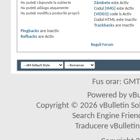
Nu puteţi
răspunde la subiecte
Zâmbete
este
Activ
Nu puteţi
adăuga ataşamente
Codul
[IMG]
este
Activ
Nu puteţi
modifica posturile proprii
[VIDEO]
code is
Activ
Codul HTML este
Inactiv
Trackbacks
are
Inactiv
Pingbacks
are
Inactiv
Refbacks
are
Activ
Reguli Forum
Fus orar: GM
Powered by vBu
Copyright © 2026 vBulletin Solu
Search Engine Frien
Traducere vBullet