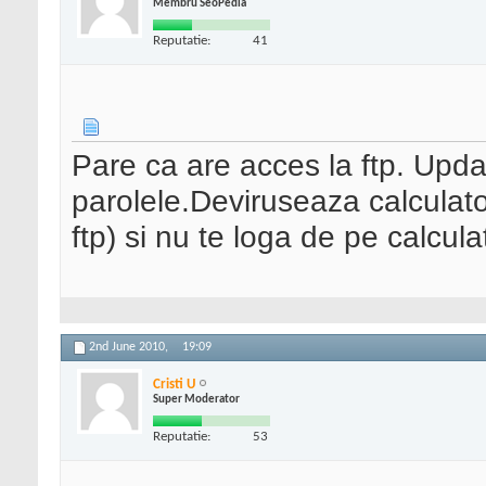
Membru SeoPedia
Reputatie:
41
Pare ca are acces la ftp. Upda
parolele.Deviruseaza calculator
ftp) si nu te loga de pe calcula
2nd June 2010,
19:09
Cristi U
Super Moderator
Reputatie:
53