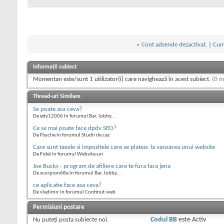
«
Cont adsende dezactivat.
|
Cum 
Informații subiect
Momentan este/sunt 1 utilizator(i) care navighează în acest subiect.
(0 m
Thread-uri Similare
Se poate asa ceva?
De edy12006 în forumul Bar, lobby...
Ce se mai poate face dpdv SEO?
De Psyche în forumul Studii de caz
Care sunt taxele si impozitele care se platesc la vanzarea unui website
De Fidel în forumul Website-uri
Joe Bucks - program de afiliere care te fura fara jena
De scorpion68a în forumul Bar, lobby...
ce aplicatie face asa ceva?
De vladimir în forumul Continut web
Permisiuni postare
Nu puteţi
posta subiecte noi.
Codul BB
este
Activ