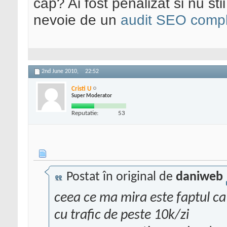
cap? Ai fost penalizat si nu sti
nevoie de un
audit SEO compl
2nd June 2010,
22:52
Cristi U
Super Moderator
Reputatie:
53
Postat în original de
daniweb
ceea ce ma mira este faptul ca 
cu trafic de peste 10k/zi