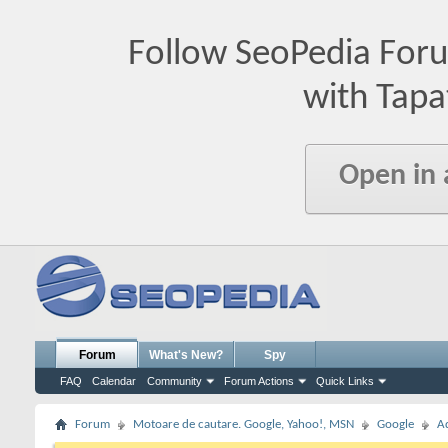
Follow SeoPedia For
with Tapa
Open in
Forum
What's New?
Spy
FAQ
Calendar
Community
Forum Actions
Quick Links
Forum
Motoare de cautare. Google, Yahoo!, MSN
Google
A