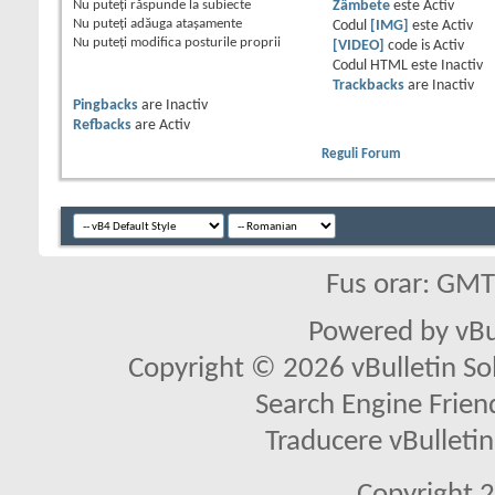
Nu puteţi
răspunde la subiecte
Zâmbete
este
Activ
Nu puteţi
adăuga ataşamente
Codul
[IMG]
este
Activ
Nu puteţi
modifica posturile proprii
[VIDEO]
code is
Activ
Codul HTML este
Inactiv
Trackbacks
are
Inactiv
Pingbacks
are
Inactiv
Refbacks
are
Activ
Reguli Forum
Fus orar: GM
Powered by vBu
Copyright © 2026 vBulletin Solu
Search Engine Frien
Traducere vBullet