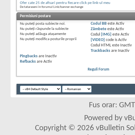
Ofer cate 25 de afisari pentru fiecare click pe link-ul meu
De tataraseni în forumul Link/banner exchange
Permisiuni postare
Nu puteţi
posta subiecte noi.
Codul BB
este
Activ
Nu puteţi
răspunde la subiecte
Zâmbete
este
Activ
Nu puteţi
adăuga ataşamente
Codul
[IMG]
este
Activ
Nu puteţi
modifica posturile proprii
[VIDEO]
code is
Activ
Codul HTML este
Inactiv
Trackbacks
are
Inactiv
Pingbacks
are
Inactiv
Refbacks
are
Activ
Reguli Forum
Fus orar: GM
Powered by vBu
Copyright © 2026 vBulletin Solu