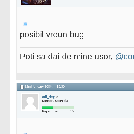
posibil vreun bug
Poti sa dai de mine usor,
@con
22nd January 2009,
15:30
adi_deg
Membru SeoPedia
Reputatie:
35