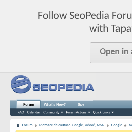
Follow SeoPedia For
with Tapa
Open in
Forum
What's New?
Spy
FAQ
Calendar
Community
Forum Actions
Quick Links
Forum
Motoare de cautare. Google, Yahoo!, MSN
Google
A