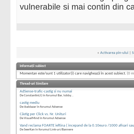
vulnerabile si mai contin din 
«
Activarea pin-ului
|
S
Informații subiect
Momentan este/sunt 1 utilizator(i) care navighează în acest subiect.
(0 m
Thread-uri Similare
AdSense-trafic-castig si nu numai
De ConstantinLG în forumul Bar, lobby...
castig mediu
De ibaldazar în forumul Adsense
Câstig per Click vs. Nr. Unituri
De VisualMind în forumul Adsense
Vand reclama FOARTE ieftina ( incepand de la 0.10euro /1000 afisari sau
De SeerKan în forumul Link-uri/Bannere