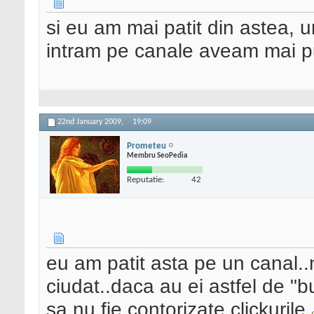
si eu am mai patit din astea, 
intram pe canale aveam mai put
22nd January 2009,
19:09
Prometeu
Membru SeoPedia
Reputatie:
42
eu am patit asta pe un canal..
ciudat..daca au ei astfel de "bu
sa nu fie contorizate clickurile