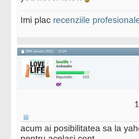
Imi plac
recenziile profesional
28th January 2012,
11:24
lovelife
Ambasador
Reputatie:
103
1
acum ai posibilitatea sa la yah
pentru acelasi cont