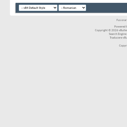
Fus ora
Powered b
Copyright © 2026 vBulleti
Search Engine
Traducere vB
Copyr