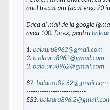
nevoie. Nu am tinut cont ca sun
anul trecut am facut vreo 20 int
Daca ai mail de la google (gmail
avea 100. De ex, pentru
balau
1.
balauru8962@gmail.com
2.
b.alauru8962@gmail.com
3.
bala.uru8962@gmail.com
---------------------------
87.
balauru89.62@gmail.com
---------------------------
533.
balauru896.2@gmail.co