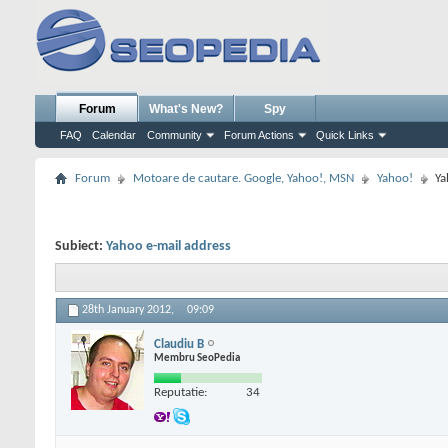
Forum
What's New?
Spy
FAQ
Calendar
Community
Forum Actions
Quick Links
Forum
Motoare de cautare. Google, Yahoo!, MSN
Yahoo!
Ya
Subiect:
Yahoo e-mail address
28th January 2012,
09:09
Claudiu B
Membru SeoPedia
Reputatie:
34