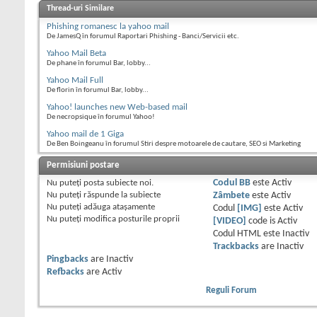
Thread-uri Similare
Phishing romanesc la yahoo mail
De JamesQ în forumul Raportari Phishing - Banci/Servicii etc.
Yahoo Mail Beta
De phane în forumul Bar, lobby...
Yahoo Mail Full
De florin în forumul Bar, lobby...
Yahoo! launches new Web-based mail
De necropsique în forumul Yahoo!
Yahoo mail de 1 Giga
De Ben Boingeanu în forumul Stiri despre motoarele de cautare, SEO si Marketing
Permisiuni postare
Nu puteţi
posta subiecte noi.
Codul BB
este
Activ
Nu puteţi
răspunde la subiecte
Zâmbete
este
Activ
Nu puteţi
adăuga ataşamente
Codul
[IMG]
este
Activ
Nu puteţi
modifica posturile proprii
[VIDEO]
code is
Activ
Codul HTML este
Inactiv
Trackbacks
are
Inactiv
Pingbacks
are
Inactiv
Refbacks
are
Activ
Reguli Forum