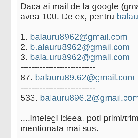
Daca ai mail de la google (gmai
avea 100. De ex, pentru
bala
1.
balauru8962@gmail.com
2.
b.alauru8962@gmail.com
3.
bala.uru8962@gmail.com
---------------------------
87.
balauru89.62@gmail.com
---------------------------
533.
balauru896.2@gmail.co
....intelegi ideea. poti primi/tr
mentionata mai sus.