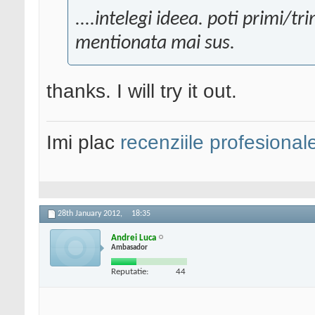
....intelegi ideea. poti primi/t
mentionata mai sus.
thanks. I will try it out.
Imi plac
recenziile profesional
28th January 2012,
18:35
Andrei Luca
Ambasador
Reputatie:
44