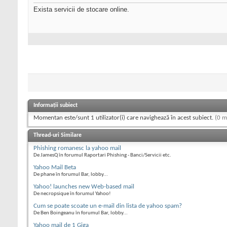
Exista servicii de stocare online.
Informații subiect
Momentan este/sunt 1 utilizator(i) care navighează în acest subiect.
(0 m
Thread-uri Similare
Phishing romanesc la yahoo mail
De JamesQ în forumul Raportari Phishing - Banci/Servicii etc.
Yahoo Mail Beta
De phane în forumul Bar, lobby...
Yahoo! launches new Web-based mail
De necropsique în forumul Yahoo!
Cum se poate scoate un e-mail din lista de yahoo spam?
De Ben Boingeanu în forumul Bar, lobby...
Yahoo mail de 1 Giga