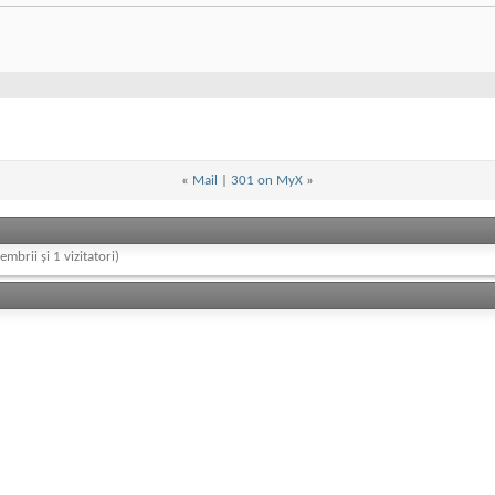
«
Mail
|
301 on MyX
»
embrii și 1 vizitatori)