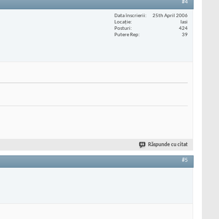
#4
Data înscrierii
25th April 2006
Locaţie
Iasi
Posturi
424
Putere Rep
39
Răspunde cu citat
#5