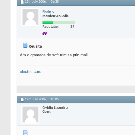
12th July 2006,
08:35
florin
Membru SeoPedia
Reputatie:
39
Reusita
Am o gramada de soft trimisa prin mail.
electric cars
12th July 2006,
10:05
Ovidiu Lixandru
Guest