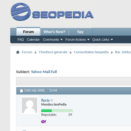
Forum
What's New?
Spy
FAQ
Calendar
Community
Forum Actions
Quick Links
Forum
Chestiuni generale
Comunitatea Seopedia
Bar, lobby.
Subiect:
Yahoo Mail Full
11th July 2006,
15:44
florin
Membru SeoPedia
Reputatie:
39