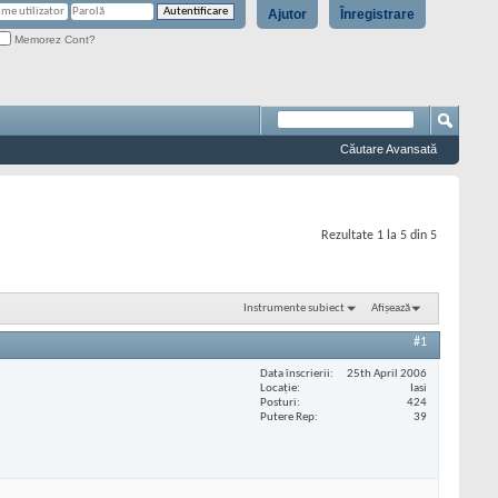
Ajutor
Înregistrare
Memorez Cont?
Căutare Avansată
Rezultate 1 la 5 din 5
Instrumente subiect
Afișează
#1
Data înscrierii
25th April 2006
Locaţie
Iasi
Posturi
424
Putere Rep
39