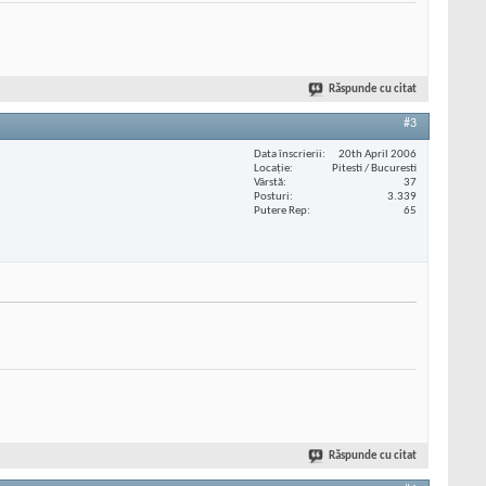
Răspunde cu citat
#3
Data înscrierii
20th April 2006
Locaţie
Pitesti / Bucuresti
Vârstă
37
Posturi
3.339
Putere Rep
65
Răspunde cu citat