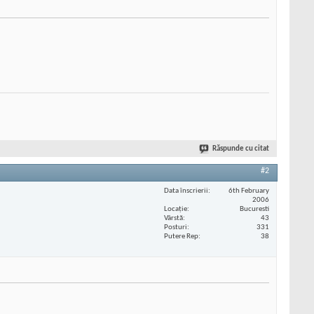
Răspunde cu citat
#2
Data înscrierii
6th February
2006
Locaţie
Bucuresti
Vârstă
43
Posturi
331
Putere Rep
38