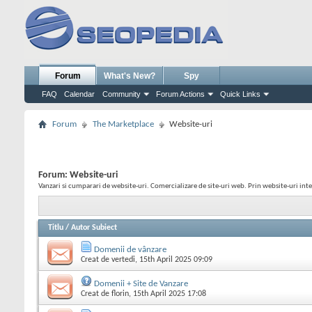
Forum
What's New?
Spy
FAQ
Calendar
Community
Forum Actions
Quick Links
Forum
The Marketplace
Website-uri
Forum:
Website-uri
Vanzari si cumparari de website-uri. Comercializare de site-uri web. Prin website-uri int
Titlu
/
Autor Subiect
Domenii de vânzare
Creat de
vertedi
, 15th April 2025 09:09
Domenii + Site de Vanzare
Creat de
florin
, 15th April 2025 17:08