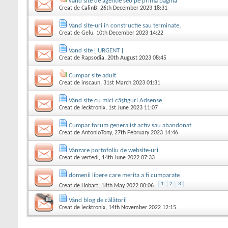
vand site de agentie seo pe prima pagina
Creat de
CalinB
, 26th December 2023 18:31
Vand site-uri in constructie sau terminate;
Creat de
Gelu
, 10th December 2023 14:22
Vand site [ URGENT ]
Creat de
Rapsodia
, 20th August 2023 08:45
Cumpar site adult
Creat de
inscaun
, 31st March 2023 01:31
Vând site cu mici câștiguri Adsense
Creat de
lecktronix
, 1st June 2023 11:07
Cumpar forum generalist activ sau abandonat
Creat de
AntonioTony
, 27th February 2023 14:46
Vânzare portofoliu de website-uri
Creat de
vertedi
, 14th June 2022 07:33
domenii libere care merita a fi cumparate
1
2
3
Creat de
Hobart
, 18th May 2022 00:06
Vând blog de călătorii
Creat de
lecktronix
, 14th November 2022 12:15