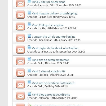
Vand 2 site-uri de germana
Creat de
Rapsodia
, 10th November 2024 09:03
Vand magazin online - dropshipping
Creat de
Raknar
, 1st February 2025 10:10
Vnad 2 bloguri in engleza
Creat de
haotik
, 11th February 2025 08:02
Cumpar site-uri de anunturi online
Creat de
PhoeniXman
, 7th January 2025 22:45
Vand pagini de facebook nisa Fashion
Creat de
catalinux19
, 11th September 2024 20:42
Vand site de beton amprentat
Creat de
Gelu
, 18th June 2024 09:43
Vand 2 site-uri + pagina FB
Creat de
Rapsodia
, 5th June 2024 06:31
Vand site de curatenie TotCurat.ro
Creat de
Gelu
, 3rd May 2024 02:49
Vând blog aprobat de AdSense
Creat de
lecktronix
, 11th March 2024 20:06