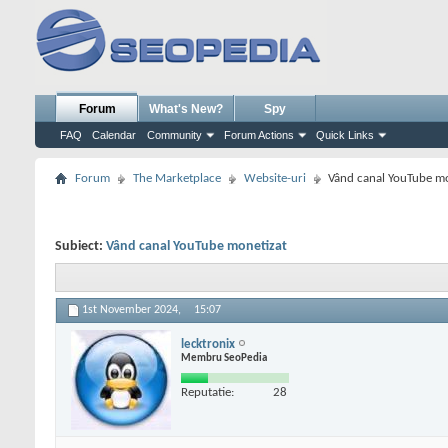
Forum
What's New?
Spy
FAQ
Calendar
Community
Forum Actions
Quick Links
Forum
The Marketplace
Website-uri
Vând canal YouTube mo
Subiect:
Vând canal YouTube monetizat
1st November 2024,
15:07
lecktronix
Membru SeoPedia
Reputatie:
28