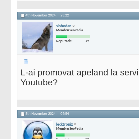
4th November 2024,
23:22
slobodan
Membru SeoPedia
Reputatie:
39
L-ai promovat apeland la servici
Youtube?
5th November 2024,
09:54
lecktronix
Membru SeoPedia