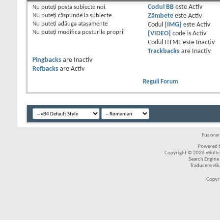
Nu puteţi
posta subiecte noi.
Codul BB
este
Activ
Nu puteţi
răspunde la subiecte
Zâmbete
este
Activ
Nu puteţi
adăuga ataşamente
Codul
[IMG]
este
Activ
Nu puteţi
modifica posturile proprii
[VIDEO]
code is
Activ
Codul HTML este
Inactiv
Trackbacks
are
Inactiv
Pingbacks
are
Inactiv
Refbacks
are
Activ
Reguli Forum
Fus ora
Powered b
Copyright © 2026 vBulleti
Search Engine
Traducere vB
Copyr