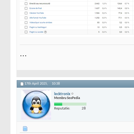
...
17th April 2025,
10:38
lecktronix
Membru SeoPedia
Reputatie:
28