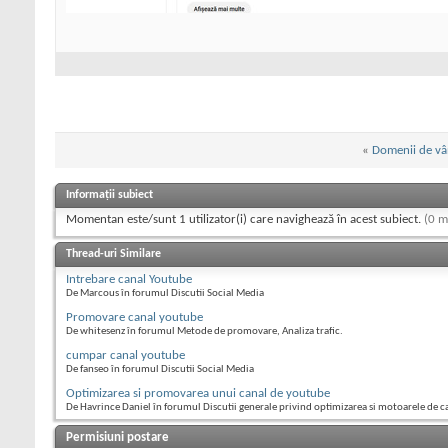
«
Domenii de vâ
Informații subiect
Momentan este/sunt 1 utilizator(i) care navighează în acest subiect.
(0 m
Thread-uri Similare
Intrebare canal Youtube
De Marcous în forumul Discutii Social Media
Promovare canal youtube
De whitesenz în forumul Metode de promovare, Analiza trafic.
cumpar canal youtube
De fanseo în forumul Discutii Social Media
Optimizarea si promovarea unui canal de youtube
De Havrince Daniel în forumul Discutii generale privind optimizarea si motoarele de c
Permisiuni postare