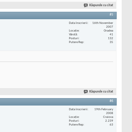
Răspunde cu citat
#5
Data înscrierii
16th November
2007
Locaţie
Oradea
Vârstă
41
Posturi
132
Putere Rep
35
Răspunde cu citat
#6
Data înscrierii
19th February
2008
Locaţie
Craiova
Posturi
2.239
Putere Rep
63