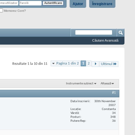
Ajutor
Înregistrare
Memorez Cont?
Căutare Avansată
Pagina 1 din 2
1
2
Rezultate 1 la 10 din 11
Ultimul
Instrumente subiect
Afișează
#1
Data înscrierii
30th November
2007
Locaţie
Constanta
Vârstă
34
Posturi
348
Putere Rep
36