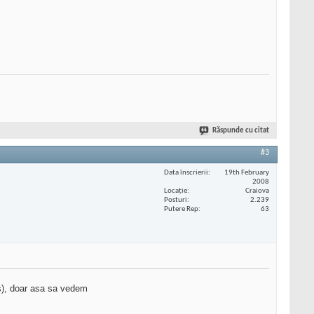
Răspunde cu citat
#3
Data înscrierii
19th February
2008
Locaţie
Craiova
Posturi
2.239
Putere Rep
63
ss), doar asa sa vedem