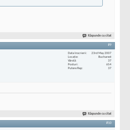
Răspunde cu citat
#9
Data înscrierii
23rd May 2007
Locaţie
Bucharest
Vârstă
37
Posturi
654
Putere Rep
37
Răspunde cu citat
#10