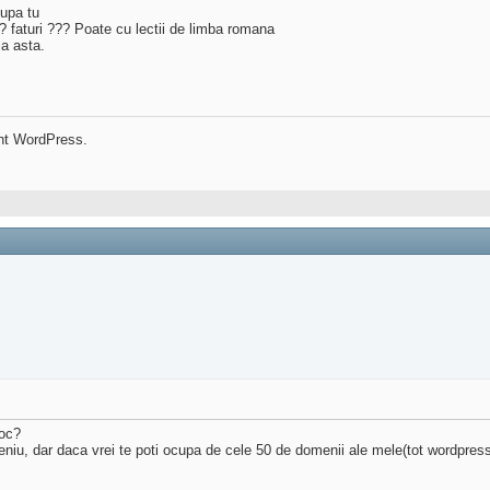
upa tu
 faturi ??? Poate cu lectii de limba romana
ia asta.
nt WordPress.
loc?
domeniu, dar daca vrei te poti ocupa de cele 50 de domenii ale mele(tot wordpre