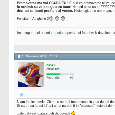
Promovarea ma voi OCUPA EU !
E bun ca promovarea te vei oc
In schimb eu va pot ajuta cu faturi
Ne poti ajuta cu ce?????????
deci tot ce faceti profitu e al vostru.
Nicio logica nu are propozit
Felicitari, Vanghelie 2
Imi ocup timpul uneori cu
pariuri sportive
si fac si web developme
7th November 2009,
23:19
haos
Ambasador
Reputatie:
63
N-am inteles nimic. Chiar nu se mai face scoala in ziua de azi de
Si sa sti ca la cei 17 ani ai tai nu poti fi in "posesea" niciunui 
...de cata seriozitate poti da dovada