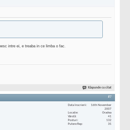
sc intre ei, e treaba in ce limba o fac.
Răspunde cu citat
#7
Data înscrierii
16th November
2007
Locaţie
Oradea
Vârstă
41
Posturi
132
Putere Rep
35