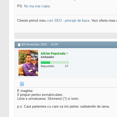
PS:
Nu ma mai copia
.
Citeste primul meu
curs SEO - principii de baza
. Vezi oferta mea
8th November 2009,
01:09
Adrian Poputoaia
Ambasador
Reputatie:
37
E maghiar.
Il propun pentru exmatriculare.
Lista e urmatoarea: Skinnerul (
?
) si ionix.
p.s: Caut partenera cu care sa imi petrec sarbatorile de iarna.