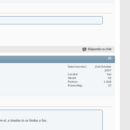
Răspunde cu citat
#8
Data înscrierii
2nd October
2007
Locaţie
Iasi
Vârstă
42
Posturi
1.068
Putere Rep
37
 ei, e treaba in ce limba o fac.