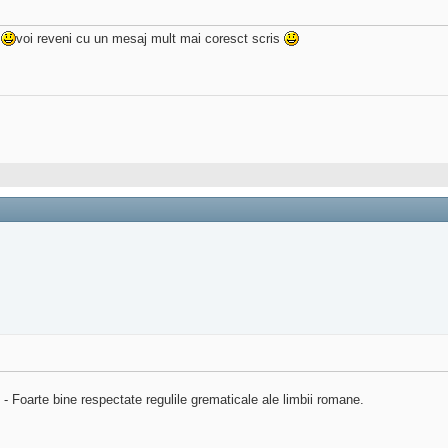
i
voi reveni cu un mesaj mult mai coresct scris
oarte bine respectate regulile grematicale ale limbii romane.