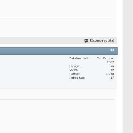
Răspunde cu citat
#4
Data înscrierii
2nd October
2007
Locaţie
Iasi
Vârstă
42
Posturi
1.068
Putere Rep
37