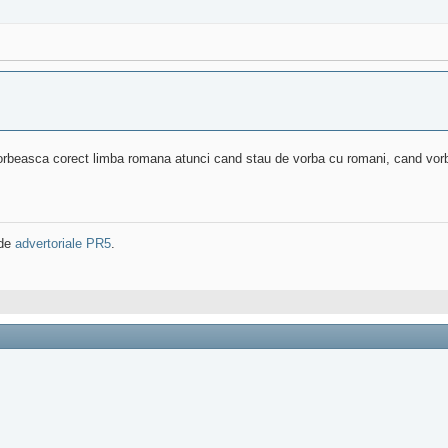
a vorbeasca corect limba romana atunci cand stau de vorba cu romani, cand vorbe
 de
advertoriale PR5
.