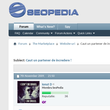
Forum
What's New?
Spy
FAQ
Calendar
Community
Forum Actions
Quick Links
Forum
The Marketplace
Website-uri
Caut un partener de in
Subiect:
Caut un partener de incredere !
7th November 2009,
21:50
Ionut D
Membru SeoPedia
Reputatie:
36