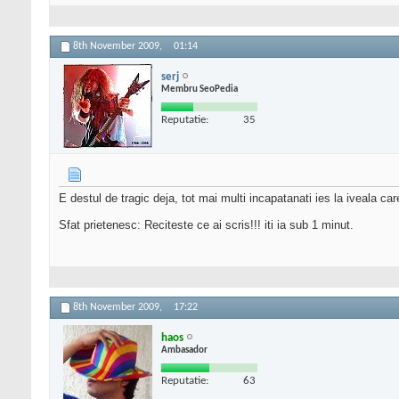
8th November 2009,
01:14
serj
Membru SeoPedia
Reputatie:
35
E destul de tragic deja, tot mai multi incapatanati ies la iveala ca
Sfat prietenesc: Reciteste ce ai scris!!! iti ia sub 1 minut.
8th November 2009,
17:22
haos
Ambasador
Reputatie:
63