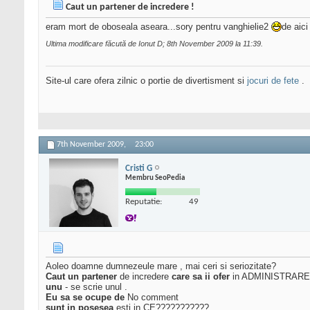
Caut un partener de incredere !
eram mort de oboseala aseara...sory pentru vanghielie2
de aic
Ultima modificare făcută de Ionut D; 8th November 2009 la
11:39
.
Site-ul care ofera zilnic o portie de divertisment si
jocuri de fete
.
7th November 2009,
23:00
Cristi G
Membru SeoPedia
Reputatie:
49
Aoleo doamne dumnezeule mare , mai ceri si seriozitate?
Caut un partener
de incredere
care sa ii ofer
in ADMINISTRARE - F
unu
- se scrie unul .
Eu sa se ocupe de
No comment
sunt in posesea
esti in CE???????????