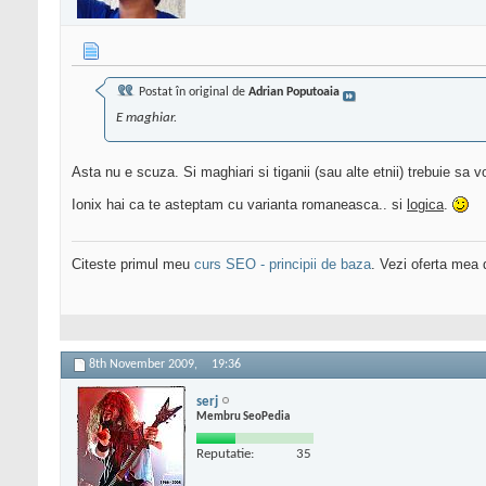
Postat în original de
Adrian Poputoaia
E maghiar.
Asta nu e scuza. Si maghiari si tiganii (sau alte etnii) trebuie s
Ionix hai ca te asteptam cu varianta romaneasca.. si
logica
.
Citeste primul meu
curs SEO - principii de baza
. Vezi oferta mea
8th November 2009,
19:36
serj
Membru SeoPedia
Reputatie:
35