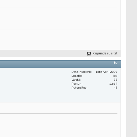
Răspunde cu citat
#2
Data înscrierii
16th April 2009
Locaţie
Iasi
Vârstă
33
Posturi
1.664
Putere Rep
49