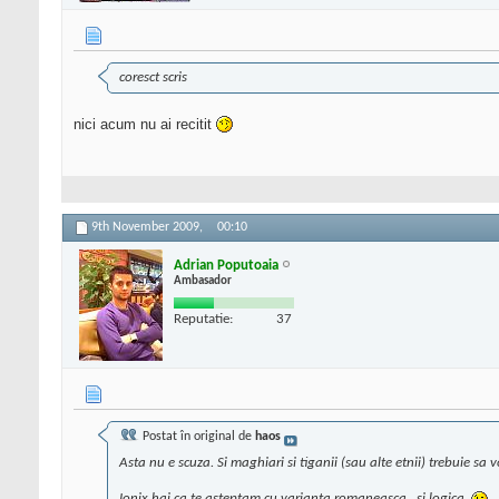
coresct scris
nici acum nu ai recitit
9th November 2009,
00:10
Adrian Poputoaia
Ambasador
Reputatie:
37
Postat în original de
haos
Asta nu e scuza. Si maghiari si tiganii (sau alte etnii) trebuie s
Ionix hai ca te asteptam cu varianta romaneasca.. si
logica
.