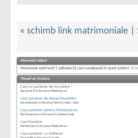
«
schimb link matrimoniale
|
Informații subiect
Momentan este/sunt 1 utilizator(i) care navighează în acest subiect.
(0 m
Thread-uri Similare
Caut un partener de incredere !
De Ionut D în forumul Website-uri
Caut partener de afaceri/investitor
De slobodan în forumul Servicii web / Jobs
Caut partener pentru hi5layouts.eu
De Scorpiono în forumul Continut web
Caut Partener
De hotcam în forumul Website-uri
Caut partener cu AdSense
De haotik în forumul Google