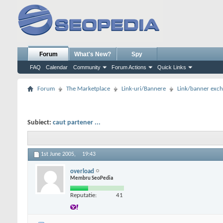
Forum
What's New?
Spy
FAQ
Calendar
Community
Forum Actions
Quick Links
Forum
The Marketplace
Link-uri/Bannere
Link/banner exc
Subiect:
caut partener ...
1st June 2005,
19:43
overload
Membru SeoPedia
Reputatie:
41