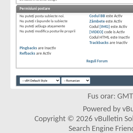
Permisiuni postare
Nu puteţi
posta subiecte noi.
Codul BB
este
Activ
Nu puteţi
răspunde la subiecte
Zâmbete
este
Activ
Nu puteţi
adăuga ataşamente
Codul
[IMG]
este
Activ
Nu puteţi
modifica posturile proprii
[VIDEO]
code is
Activ
Codul HTML este
Inactiv
Trackbacks
are
Inactiv
Pingbacks
are
Inactiv
Refbacks
are
Activ
Reguli Forum
Fus orar: GM
Powered by vBu
Copyright © 2026 vBulletin Solu
Search Engine Frien