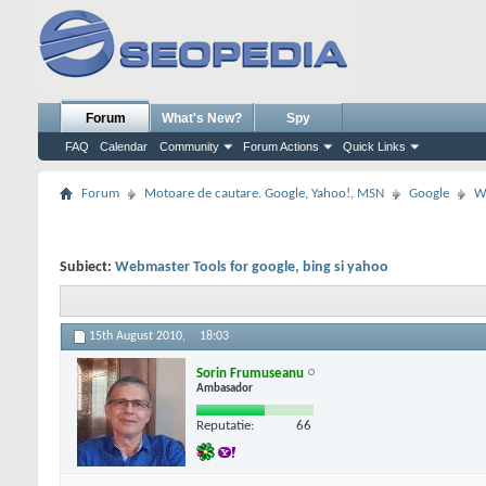
Forum
What's New?
Spy
FAQ
Calendar
Community
Forum Actions
Quick Links
Forum
Motoare de cautare. Google, Yahoo!, MSN
Google
W
Subiect:
Webmaster Tools for google, bing si yahoo
15th August 2010,
18:03
Sorin Frumuseanu
Ambasador
Reputatie:
66