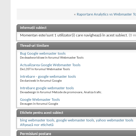
«
Raportare Analytics vs Webmaster Too
Informații subiect
Momentan este/sunt 1 utilizator(i) care navighează în acest subiect.
(0 m
Thread-uri Similare
Bug Google webmaster tools
De deadworldisee în forumul Webmaster Tools
Actualizarea Google Webmaster Tools
De L3ST în forumul Webmaster Tools
intrebare - google webmaster tools
De daniweb în forumul Google
Intrebare google webmaster tools
De eadesign în forumul Metode de promovare, Analiza trafic.
Google Webmaster Tools
De eugen în forumul Google
Etichete pentru acest subiect
bing webmaster tools
,
google webmaster tools
,
yahoo webmaster tools
Afișează nor etichetă
Permisiuni postare