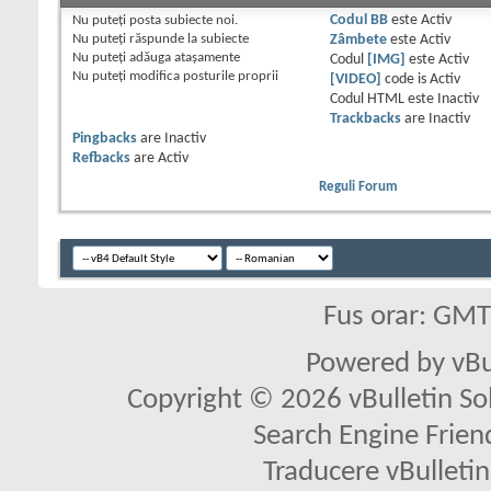
Nu puteţi
posta subiecte noi.
Codul BB
este
Activ
Nu puteţi
răspunde la subiecte
Zâmbete
este
Activ
Nu puteţi
adăuga ataşamente
Codul
[IMG]
este
Activ
Nu puteţi
modifica posturile proprii
[VIDEO]
code is
Activ
Codul HTML este
Inactiv
Trackbacks
are
Inactiv
Pingbacks
are
Inactiv
Refbacks
are
Activ
Reguli Forum
Fus orar: GM
Powered by vBu
Copyright © 2026 vBulletin Solu
Search Engine Frien
Traducere vBullet