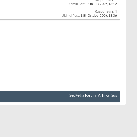
Ultimul Post:
11th July 2009,
13:12
Răspunsuri:
4
Ultimul Post:
18th October 2006,
18:36
SeoPedia Forum
Arhivă
Sus