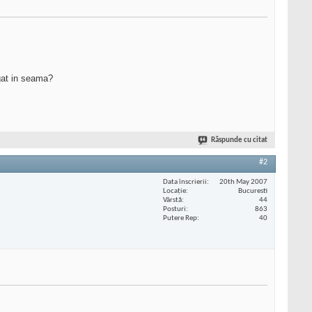
agat in seama?
Răspunde cu citat
#2
Data înscrierii
20th May 2007
Locaţie
Bucuresti
Vârstă
44
Posturi
863
Putere Rep
40