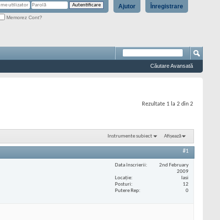
Ajutor
Înregistrare
Memorez Cont?
Căutare Avansată
Rezultate 1 la 2 din 2
Instrumente subiect
Afișează
#1
Data înscrierii
2nd February
2009
Locaţie
Iasi
Posturi
12
Putere Rep
0