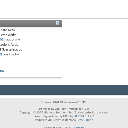
B
este
Activ
e
este
Activ
MG]
este
Activ
code is
Activ
TML este
Inactiv
ks
are
Inactiv
rum
Fus orar: GMT +3. Acum este
18:39
.
Powered by vBulletin™ Versiunea 4.2.0
Copyright © 2026 vBulletin Solutions, Inc. Toate drepturile rezervate.
Search Engine Friendly URLs by
vBSEO
3.5.1 PL1
Traducere vBulletin™ in Romana:
Teascu Dorin