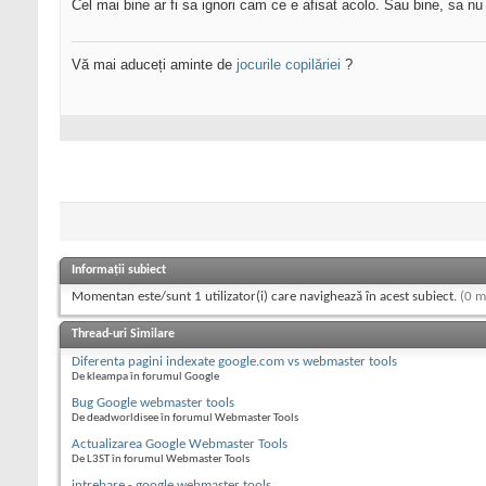
Cel mai bine ar fi sa ignori cam ce e afisat acolo. Sau bine, sa nu
Vă mai aduceți aminte de
jocurile copilăriei
?
Informații subiect
Momentan este/sunt 1 utilizator(i) care navighează în acest subiect.
(0 m
Thread-uri Similare
Diferenta pagini indexate google.com vs webmaster tools
De kleampa în forumul Google
Bug Google webmaster tools
De deadworldisee în forumul Webmaster Tools
Actualizarea Google Webmaster Tools
De L3ST în forumul Webmaster Tools
intrebare - google webmaster tools