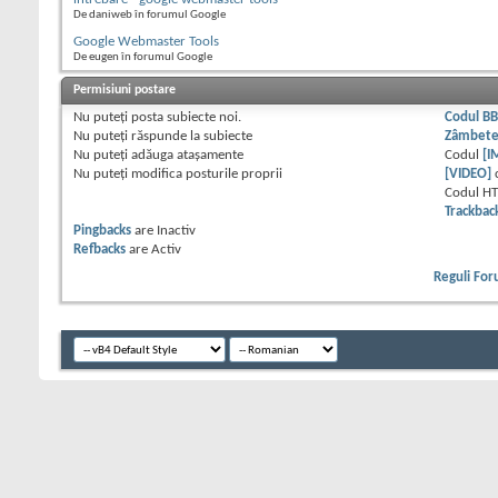
De daniweb în forumul Google
Google Webmaster Tools
De eugen în forumul Google
Permisiuni postare
Nu puteţi
posta subiecte noi.
Codul B
Nu puteţi
răspunde la subiecte
Zâmbet
Nu puteţi
adăuga ataşamente
Codul
[I
Nu puteţi
modifica posturile proprii
[VIDEO]
Codul H
Trackbac
Pingbacks
are
Inactiv
Refbacks
are
Activ
Reguli Fo