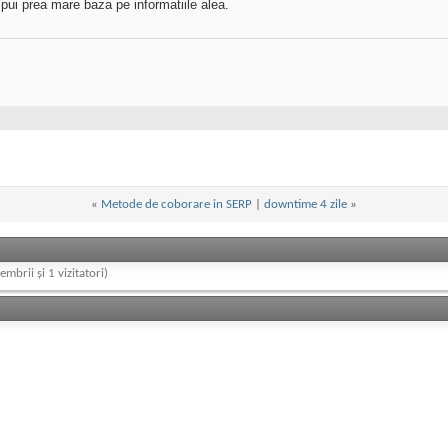
 pui prea mare baza pe informatiile alea.
«
Metode de coborare in SERP
|
downtime 4 zile
»
embrii și 1 vizitatori)