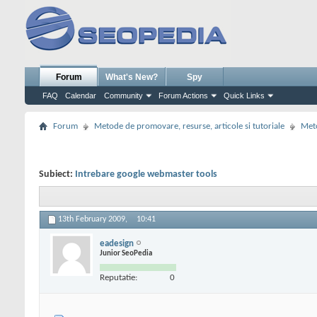
Forum
What's New?
Spy
FAQ
Calendar
Community
Forum Actions
Quick Links
Forum
Metode de promovare, resurse, articole si tutoriale
Meto
Subiect:
Intrebare google webmaster tools
13th February 2009,
10:41
eadesign
Junior SeoPedia
Reputatie:
0