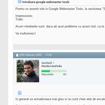
Intrebare google webmaster tools
Pentru un anumit site in Google Webmaster Tools, la sectiunea "St
Impressions;
Trafic.
Acum intrebarile sunt: daca ati avut probleme cu acest tool, ca la m
Va multumesc!
13th February 2009,
17:03
Seinfeld
Membru SeoPedia
Reputatie:
40
In general se actualizeaza mai greu si nu sunt chiar atat de excat