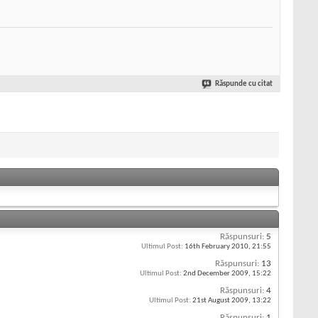
Răspunde cu citat
Răspunsuri:
5
Ultimul Post:
16th February 2010,
21:55
Răspunsuri:
13
Ultimul Post:
2nd December 2009,
15:22
Răspunsuri:
4
Ultimul Post:
21st August 2009,
13:22
Răspunsuri:
1