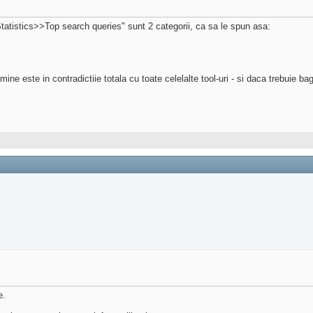
atistics>>Top search queries" sunt 2 categorii, ca sa le spun asa:
ine este in contradictiie totala cu toate celelalte tool-uri - si daca trebuie b
e.