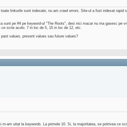
ate linkurile sunt indexate, nu am crawl errors. Site-ul a fost indexat rapid s
ca sunt pe #4 pe keyword-ul "The Roots", desi nici macar nu ma gasesc pe vr
 ce scrie acolo. 7 in loc de 5, 15 in loc de 12, etc.
 past values, present values sau future values?
i m-am uitat la keywords. La primele 10. Si, la majoritatea, se potrivea ce sc