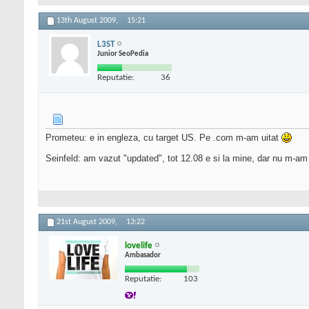
13th August 2009,
15:21
L3ST
Junior SeoPedia
Reputatie:
36
Prometeu: e in engleza, cu target US. Pe .com m-am uitat
Seinfeld: am vazut "updated", tot 12.08 e si la mine, dar nu m-am g
21st August 2009,
13:22
lovelife
Ambasador
Reputatie:
103