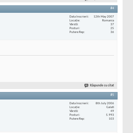
#4
Data înscrierii
12th May 2007
Locaţie
Romania
Vârstă
37
Posturi
25
Putere Rep
36
Răspunde cu citat
#5
Data înscrierii
8th July 2006
Locaţie
Galati
Vârstă
49
Posturi
5.993
Putere Rep
103