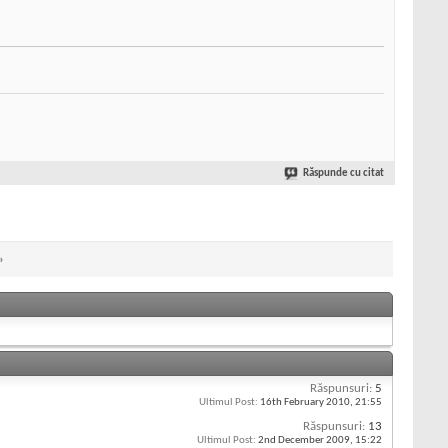
Răspunde cu citat
»
Răspunsuri:
5
Ultimul Post:
16th February 2010,
21:55
Răspunsuri:
13
Ultimul Post:
2nd December 2009,
15:22