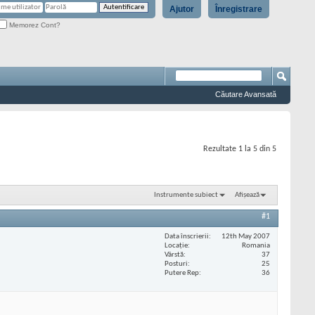
Ajutor
Înregistrare
Memorez Cont?
Căutare Avansată
Rezultate 1 la 5 din 5
Instrumente subiect
Afișează
#1
Data înscrierii
12th May 2007
Locaţie
Romania
Vârstă
37
Posturi
25
Putere Rep
36