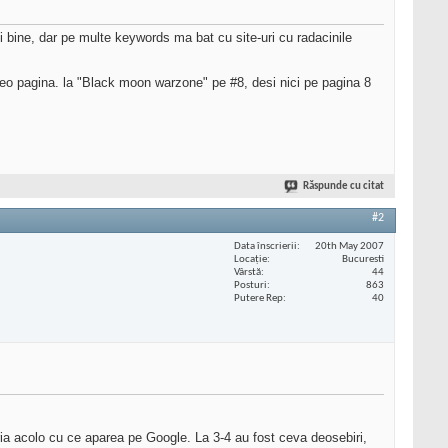
i bine, dar pe multe keywords ma bat cu site-uri cu radacinile
eo pagina. la "Black moon warzone" pe #8, desi nici pe pagina 8
Răspunde cu citat
#2
Data înscrierii
20th May 2007
Locaţie
Bucuresti
Vârstă
44
Posturi
863
Putere Rep
40
ria acolo cu ce aparea pe Google. La 3-4 au fost ceva deosebiri,