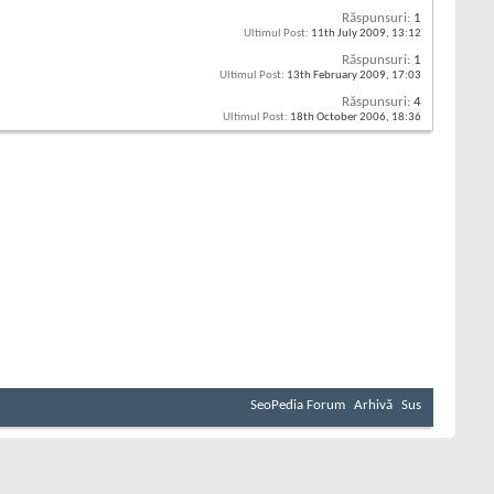
Răspunsuri:
1
Ultimul Post:
11th July 2009,
13:12
Răspunsuri:
1
Ultimul Post:
13th February 2009,
17:03
Răspunsuri:
4
Ultimul Post:
18th October 2006,
18:36
SeoPedia Forum
Arhivă
Sus