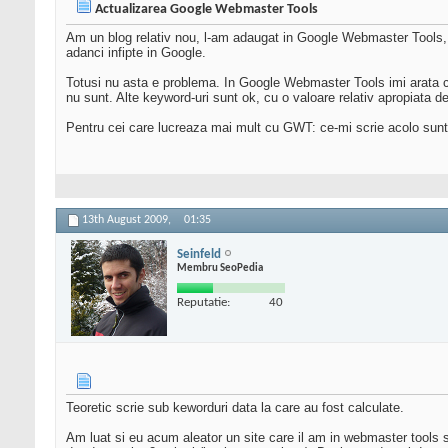
Actualizarea Google Webmaster Tools
Am un blog relativ nou, l-am adaugat in Google Webmaster Tools, to
adanci infipte in Google.
Totusi nu asta e problema. In Google Webmaster Tools imi arata 
nu sunt. Alte keyword-uri sunt ok, cu o valoare relativ apropiata de
Pentru cei care lucreaza mai mult cu GWT: ce-mi scrie acolo sunt
13th August 2009,
01:35
Seinfeld
Membru SeoPedia
Reputatie:
40
Teoretic scrie sub keworduri data la care au fost calculate.
Am luat si eu acum aleator un site care il am in webmaster tools s