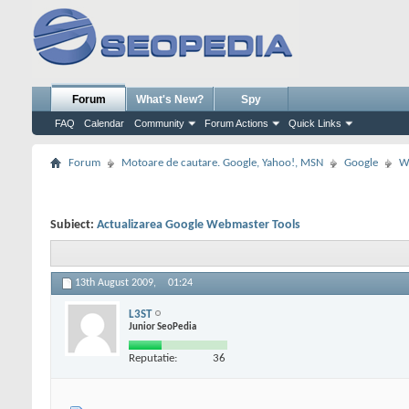
Forum
What's New?
Spy
FAQ
Calendar
Community
Forum Actions
Quick Links
Forum
Motoare de cautare. Google, Yahoo!, MSN
Google
W
Subiect:
Actualizarea Google Webmaster Tools
13th August 2009,
01:24
L3ST
Junior SeoPedia
Reputatie:
36