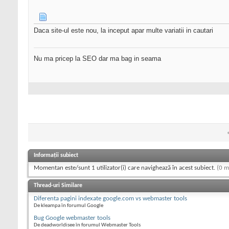
Daca site-ul este nou, la inceput apar multe variatii in cautari
Nu ma pricep la SEO dar ma bag in seama
Informații subiect
Momentan este/sunt 1 utilizator(i) care navighează în acest subiect.
(0 m
Thread-uri Similare
Diferenta pagini indexate google.com vs webmaster tools
De kleampa în forumul Google
Bug Google webmaster tools
De deadworldisee în forumul Webmaster Tools