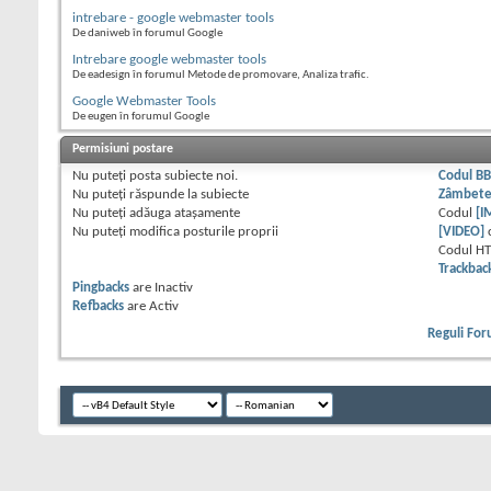
intrebare - google webmaster tools
De daniweb în forumul Google
Intrebare google webmaster tools
De eadesign în forumul Metode de promovare, Analiza trafic.
Google Webmaster Tools
De eugen în forumul Google
Permisiuni postare
Nu puteţi
posta subiecte noi.
Codul B
Nu puteţi
răspunde la subiecte
Zâmbet
Nu puteţi
adăuga ataşamente
Codul
[I
Nu puteţi
modifica posturile proprii
[VIDEO]
Codul H
Trackbac
Pingbacks
are
Inactiv
Refbacks
are
Activ
Reguli Fo