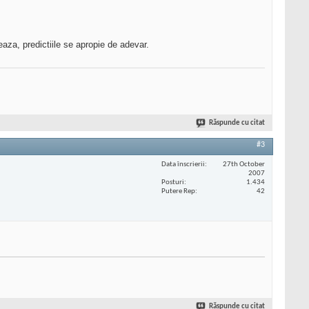
aza, predictiile se apropie de adevar.
Răspunde cu citat
#3
Data înscrierii
27th October
2007
Posturi
1.434
Putere Rep
42
Răspunde cu citat