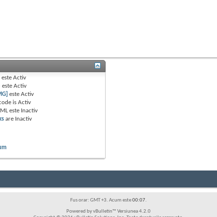
B
este
Activ
e
este
Activ
MG]
este
Activ
code is
Activ
TML este
Inactiv
ks
are
Inactiv
rum
Fus orar: GMT +3. Acum este
00:07
.
Powered by vBulletin™ Versiunea 4.2.0