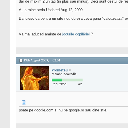
dar de maxim 2 unitati (in plus sau minus). Deci sunt destul de rea
A, la mine scria Updated Aug 12, 2009
Banuiesc ca pentru un site nou dureza ceva pana "calcuzeaza" exact
Vă mai aduceți aminte de
jocurile copilăriei
?
13th August 2009,
02:01
Prometeu
Membru SeoPedia
Reputatie:
42
poate pe google.com si nu pe google.ro sau cine stie..