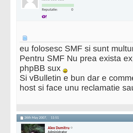
Reputatie:
0
eu folosesc SMF si sunt multu
Pentru SMF Nu prea exista exp
phpBB sux
Si vBulletin e bun dar e comm
host si face unu reclamatie s
26th May 2007,
11:51
Alex Dumitru
Administrator