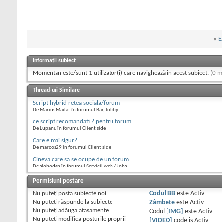
«
E
Informații subiect
Momentan este/sunt 1 utilizator(i) care navighează în acest subiect.
(0 m
Thread-uri Similare
Script hybrid retea sociala/forum
De Marius Mailat în forumul Bar, lobby...
ce script recomandati ? pentru forum
De Lupanu în forumul Client side
Care e mai sigur?
De marcos29 în forumul Client side
Cineva care sa se ocupe de un forum
De slobodan în forumul Servicii web / Jobs
Permisiuni postare
Nu puteţi
posta subiecte noi.
Codul BB
este
Activ
Nu puteţi
răspunde la subiecte
Zâmbete
este
Activ
Nu puteţi
adăuga ataşamente
Codul
[IMG]
este
Activ
Nu puteţi
modifica posturile proprii
[VIDEO]
code is
Activ