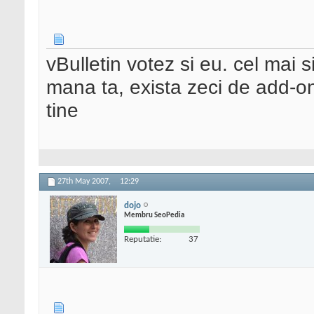
vBulletin votez si eu. cel mai si
mana ta, exista zeci de add-on
tine
27th May 2007,
12:29
dojo
Membru SeoPedia
Reputatie:
37