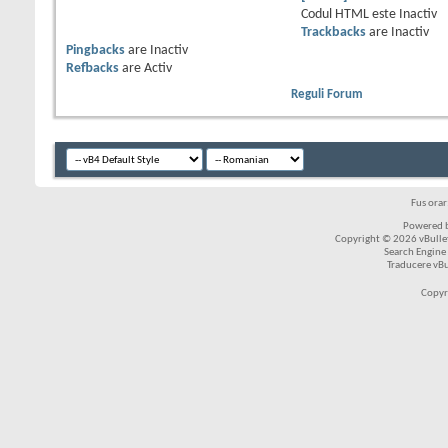
Codul HTML este
Inactiv
Trackbacks
are
Inactiv
Pingbacks
are
Inactiv
Refbacks
are
Activ
Reguli Forum
Fus ora
Powered b
Copyright © 2026 vBulleti
Search Engine
Traducere vB
Copyr