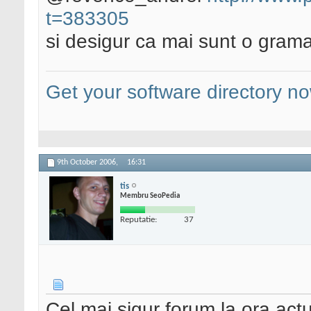
t=383305
si desigur ca mai sunt o grama
Get your software directory n
9th October 2006,
16:31
tis
Membru SeoPedia
Reputatie:
37
Cel mai sigur forum la ora act