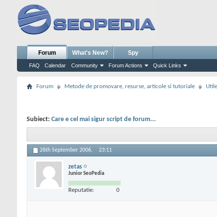
Forum
What's New?
Spy
FAQ
Calendar
Community
Forum Actions
Quick Links
Forum
Metode de promovare, resurse, articole si tutoriale
Util
Subiect:
Care e cel mai sigur script de forum...
26th September 2006,
23:11
zetas
Junior SeoPedia
Reputatie:
0