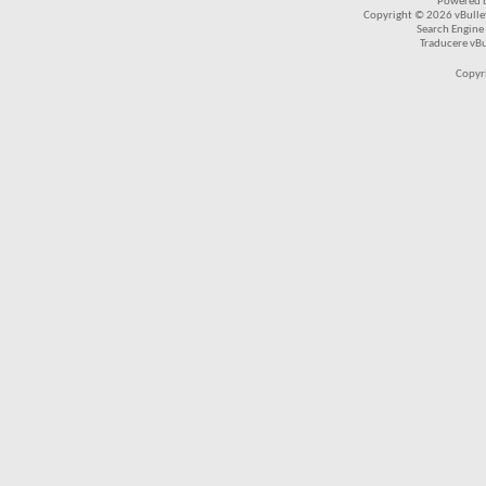
Powered b
Copyright © 2026 vBulleti
Search Engine
Traducere vB
Copyr