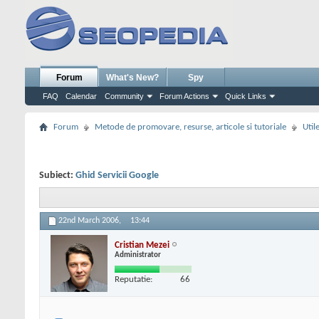
Forum
What's New?
Spy
FAQ
Calendar
Community
Forum Actions
Quick Links
Forum
Metode de promovare, resurse, articole si tutoriale
Util
Subiect:
Ghid Servicii Google
22nd March 2006,
13:44
Cristian Mezei
Administrator
Reputatie:
66