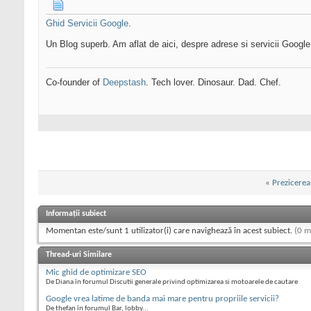
Ghid Servicii Google
.
Un Blog superb. Am aflat de aici, despre adrese si servicii Googl
Co-founder of
Deepstash
. Tech lover. Dinosaur. Dad. Chef.
«
Prezicerea
Informații subiect
Momentan este/sunt 1 utilizator(i) care navighează în acest subiect.
(0 m
Thread-uri Similare
Mic ghid de optimizare SEO
De Diana în forumul Discutii generale privind optimizarea si motoarele de cautare
Google vrea latime de banda mai mare pentru propriile servicii?
De thefan în forumul Bar, lobby...