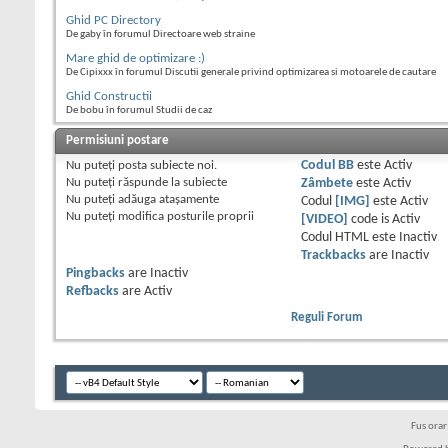
Ghid PC Directory
De gaby în forumul Directoare web straine
Mare ghid de optimizare :)
De Cipixxx în forumul Discutii generale privind optimizarea si motoarele de cautare
Ghid Constructii
De bobu în forumul Studii de caz
Permisiuni postare
Nu puteţi
posta subiecte noi.
Codul BB
este
Activ
Nu puteţi
răspunde la subiecte
Zâmbete
este
Activ
Nu puteţi
adăuga ataşamente
Codul
[IMG]
este
Activ
Nu puteţi
modifica posturile proprii
[VIDEO]
code is
Activ
Codul HTML este
Inactiv
Trackbacks
are
Inactiv
Pingbacks
are
Inactiv
Refbacks
are
Activ
Reguli Forum
Fus ora