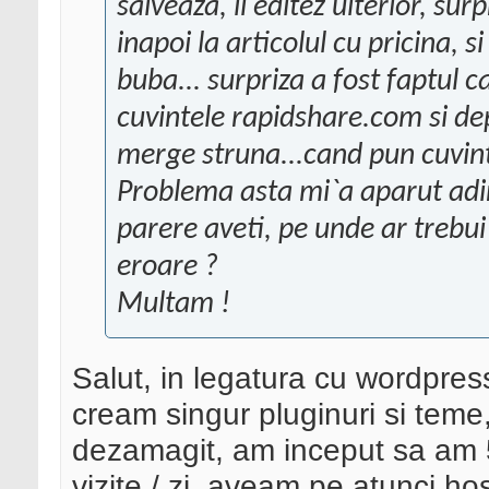
salveaza, il editez ulterior, sur
inapoi la articolul cu pricina, s
buba... surpriza a fost faptul 
cuvintele rapidshare.com si dep
merge struna...cand pun cuvinte
Problema asta mi`a aparut adin
parere aveti, pe unde ar trebui
eroare ?
Multam !
Salut, in legatura cu wordpress
cream singur pluginuri si teme
dezamagit, am inceput sa am 5
vizite / zi, aveam pe atunci h