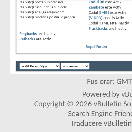
Nu puteţi
posta subiecte noi.
Codul BB
este
Activ
Nu puteţi
răspunde la subiecte
Zâmbete
este
Activ
Nu puteţi
adăuga ataşamente
Codul
[IMG]
este
Activ
Nu puteţi
modifica posturile proprii
[VIDEO]
code is
Activ
Codul HTML este
Inactiv
Trackbacks
are
Inactiv
Pingbacks
are
Inactiv
Refbacks
are
Activ
Reguli Forum
Fus orar: GM
Powered by vBu
Copyright © 2026 vBulletin Solu
Search Engine Frien
Traducere vBullet