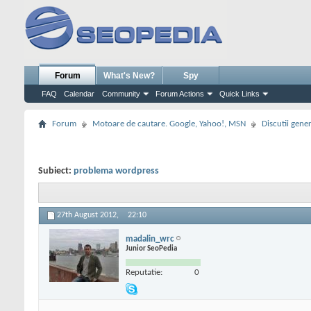
Forum
What's New?
Spy
FAQ
Calendar
Community
Forum Actions
Quick Links
Forum
Motoare de cautare. Google, Yahoo!, MSN
Discutii gene
Subiect:
problema wordpress
27th August 2012,
22:10
madalin_wrc
Junior SeoPedia
Reputatie:
0