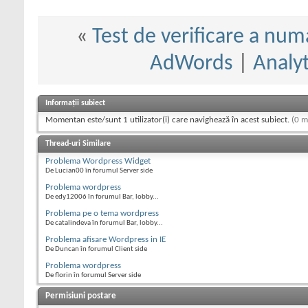
«
Test de verificare a num
AdWords
|
Analyt
Informații subiect
Momentan este/sunt 1 utilizator(i) care navighează în acest subiect.
(0 m
Thread-uri Similare
Problema Wordpress Widget
De Lucian00 în forumul Server side
Problema wordpress
De edy12006 în forumul Bar, lobby...
Problema pe o tema wordpress
De catalindeva în forumul Bar, lobby...
Problema afisare Wordpress in IE
De Duncan în forumul Client side
Problema wordpress
De florin în forumul Server side
Permisiuni postare