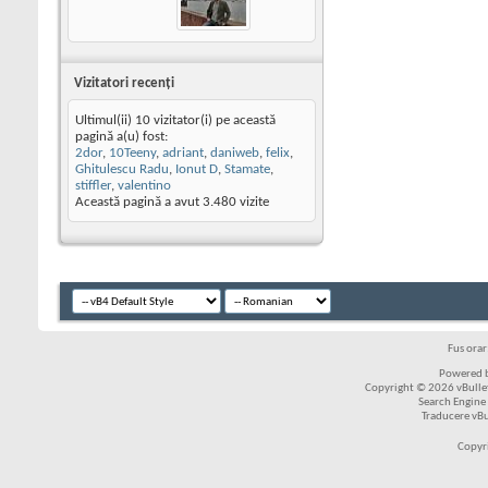
Vizitatori recenţi
Ultimul(ii) 10 vizitator(i) pe această
pagină a(u) fost:
2dor
,
10Teeny
,
adriant
,
daniweb
,
felix
,
Ghitulescu Radu
,
Ionut D
,
Stamate
,
stiffler
,
valentino
Această pagină a avut
3.480
vizite
Fus ora
Powered b
Copyright © 2026 vBulleti
Search Engine
Traducere vB
Copyr