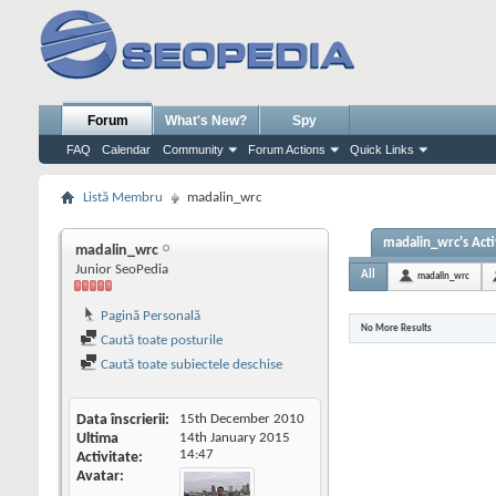
Forum
What's New?
Spy
FAQ
Calendar
Community
Forum Actions
Quick Links
Listă Membru
madalin_wrc
madalin_wrc's Acti
madalin_wrc
Junior SeoPedia
All
madalin_wrc
Pagină Personală
No More Results
Caută toate posturile
Caută toate subiectele deschise
Data înscrierii
15th December 2010
Ultima
14th January 2015
14:47
Activitate
Avatar