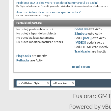
Problema SEO la Blog WordPress datorita numarului de pagini
De Cipixxx în forumul Discutii generale privind optimizarea si motoarele de cautare
Anunturi Adwords active care nu apar in cautari!
De Antonio în forumul Google
Permisiuni postare
Nu puteţi
posta subiecte noi.
Codul BB
este
Activ
Nu puteţi
răspunde la subiecte
Zâmbete
este
Activ
Nu puteţi
adăuga ataşamente
Codul
[IMG]
este
Activ
Nu puteţi
modifica posturile proprii
[VIDEO]
code is
Activ
Codul HTML este
Inactiv
Trackbacks
are
Inactiv
Pingbacks
are
Inactiv
Refbacks
are
Activ
Reguli Forum
Fus orar: GM
Powered by vBu