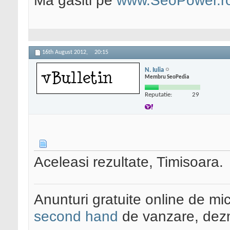
Ma gasiti pe
www.SeoPower.r
16th August 2012,
20:15
N. Iulia
Membru SeoPedia
Reputatie:
29
Aceleasi rezultate, Timisoara.
Anunturi gratuite online de mi
second hand
de vanzare, dezm