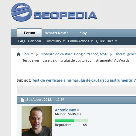
Forum
What's New?
Spy
FAQ
Calendar
Community
Forum Actions
Quick Links
Forum
Motoare de cautare. Google, Yahoo!, MSN
Discutii gene
Test de verificare a numarului de cautari cu instrumentul AdWords
Subiect:
Test de verificare a numarului de cautari cu instrumentu
15th August 2012,
12:59
AntonioTony
Membru SeoPedia
Reputatie:
65