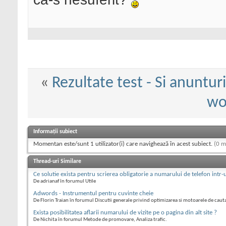
«
Rezultate test - Si anuntur
wo
Informații subiect
Momentan este/sunt 1 utilizator(i) care navighează în acest subiect.
(0 m
Thread-uri Similare
Ce solutie exista pentru scrierea obligatorie a numarului de telefon intr
De adrianaf în forumul Utile
Adwords - Instrumentul pentru cuvinte cheie
De Florin Traian în forumul Discutii generale privind optimizarea si motoarele de caut
Exista posibilitatea aflarii numarului de vizite pe o pagina din alt site ?
De Nichita în forumul Metode de promovare, Analiza trafic.