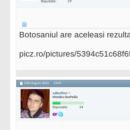
Reputatie:
29
Botosaniul are aceleasi rezult
picz.ro/pictures/5394c51c68
15th August 2012,
13:47
valentino
Membru SeoPedia
Reputatie:
34