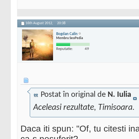
16th August 2012,
20:38
Bogdan Calin
Membru SeoPedia
Reputatie:
49
Postat în original de
N. Iulia
Aceleasi rezultate, Timisoara.
Daca iti spun: "Of, tu citesti i
ca-s nesuferit?