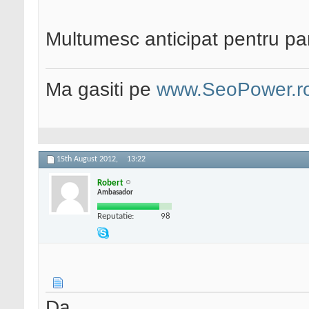
Multumesc anticipat pentru par
Ma gasiti pe
www.SeoPower.r
15th August 2012,
13:22
Robert
Ambasador
Reputatie:
98
Da.