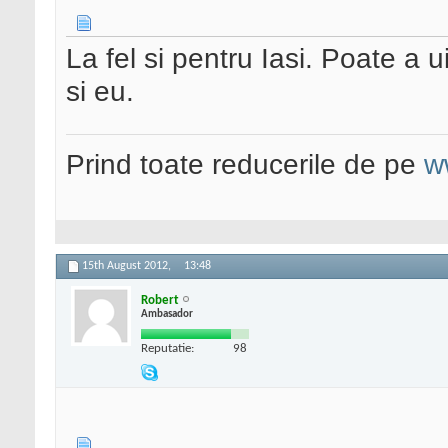
La fel si pentru Iasi. Poate a 
si eu.
Prind toate reducerile de pe
w
15th August 2012,
13:48
Robert
Ambasador
Reputatie:
98