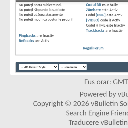
Nu puteţi
posta subiecte noi.
Codul BB
este
Activ
Nu puteţi
răspunde la subiecte
Zâmbete
este
Activ
Nu puteţi
adăuga ataşamente
Codul
[IMG]
este
Activ
Nu puteţi
modifica posturile proprii
[VIDEO]
code is
Activ
Codul HTML este
Inactiv
Trackbacks
are
Inactiv
Pingbacks
are
Inactiv
Refbacks
are
Activ
Reguli Forum
Fus orar: GM
Powered by vBu
Copyright © 2026 vBulletin Solu
Search Engine Frien
Traducere vBullet