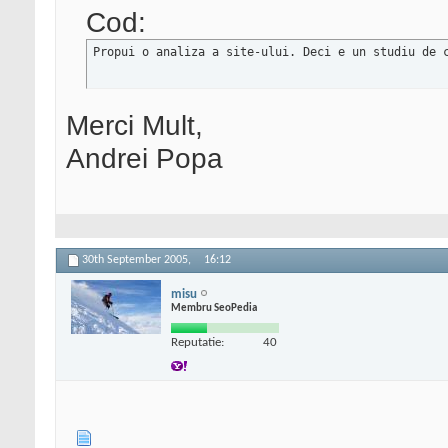
Cod:
Propui o analiza a site-ului. Deci e un studiu de 
Merci Mult,
Andrei Popa
30th September 2005,
16:12
misu
Membru SeoPedia
Reputatie:
40