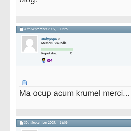
30th September 2005,
17:26
andypopa
Membru SeoPedia
Reputatie:
0
Ma ocup acum krumel merci...
30th September 2005,
18:09