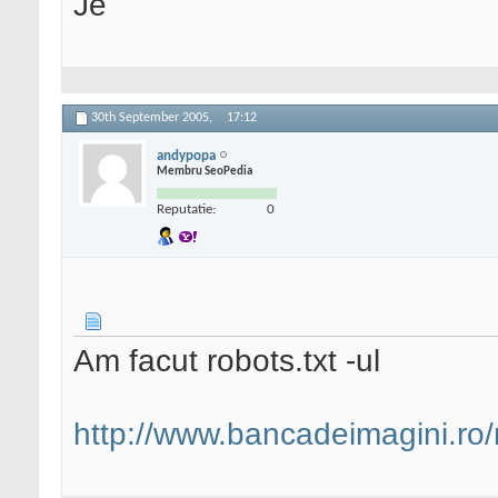
Je
30th September 2005,
17:12
andypopa
Membru SeoPedia
Reputatie:
0
Am facut robots.txt -ul
http://www.bancadeimagini.ro/r