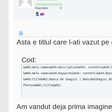
Reputatie:
0
Asta e titlul care l-ati vazut pe
Cod:
&#60;meta name=&#34;description&#34; content=&#34;C
&#60;meta name=&#34;keywords&#34; content=&#34;Ban
&#60;title&#62;Banca De Imagini | BancaDeImagini.RO
Photos&#60;/title&#62;
Am vandut deja prima imagin