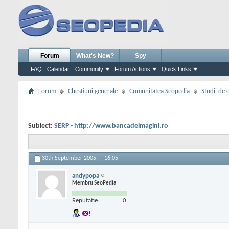
Forum
What's New?
Spy
FAQ
Calendar
Community
Forum Actions
Quick Links
Forum
Chestiuni generale
Comunitatea Seopedia
Studii de 
Subiect:
SERP - http://www.bancadeimagini.ro
30th September 2005,
16:05
andypopa
Membru SeoPedia
Reputatie:
0