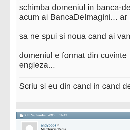
schimba domeniul in banca-de-i
acum ai BancaDeImagini... ar 
sa ne spui si noua cand ai van
domeniul e format din cuvinte r
engleza...
Scriu si eu din cand in cand 
30th September 2005,
16:43
andypopa
Membru SeoPedia