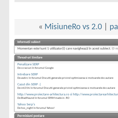
«
MisiuneRo vs 2.0
|
pa
Informații subiect
Momentan este/sunt 1 utilizator(i) care navighează în acest subiect.
(0 m
Thread-uri Similare
Penalizare SERP
De ccraciun în forumul Google
Intrebare SERP
De asdirc în forumul Discutii generale privind optimizarea si motoarele de cautare
Cazut din SERP :|
De int21hi în forumul Discutii generale privind optimizarea si motoarele de cautare
http://www.proiectare-arhitectura.ro si http://www.proiectarearhitectu
De BladHaund în forumul SPAM made in .RO
Yahoo Serp's
De too_night în forumul Yahoo!
Permisiuni postare