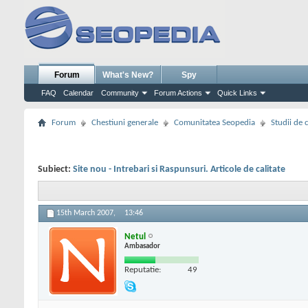
Forum
What's New?
Spy
FAQ
Calendar
Community
Forum Actions
Quick Links
Forum
Chestiuni generale
Comunitatea Seopedia
Studii de 
Subiect:
Site nou - Intrebari si Raspunsuri. Articole de calitate
15th March 2007,
13:46
Netul
Ambasador
Reputatie:
49