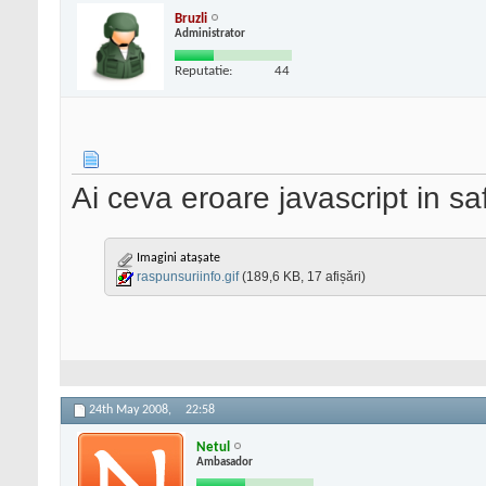
Bruzli
Administrator
Reputatie:
44
Ai ceva eroare javascript in saf
Imagini atașate
raspunsuriinfo.gif
(189,6 KB, 17 afișări)
24th May 2008,
22:58
Netul
Ambasador