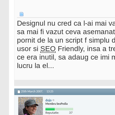
Designul nu cred ca l-ai mai v
sa mai fi vazut ceva asemanato
pornit de la un script f simplu 
usor si
SEO
Friendly, insa a tre
ce era inutil, sa adaug ce imi
lucru la el...
25th March 2007,
13:25
dojo
Membru SeoPedia
Reputatie:
37