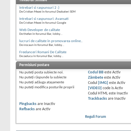
Thread-uri Similare
Intrebari si raspunsuri 2 :)
De Cristian Mezei în forumul Dezbateri SEM
Intrebari si raspunsuri: Avansati
De Cristian Mezei în forumul Google
Web Developer de calitate
De thefan în forumul Bar, lobby...
lucruri de calitate in promovarea online..
De inscaun în forumul Bar, lobby...
Freelanceri Romani De Calitate
De zaducu în forumul Bar, lobby...
Permisiuni postare
Nu puteţi
posta subiecte noi.
Codul BB
este
Activ
Nu puteţi
răspunde la subiecte
Zâmbete
este
Activ
Nu puteţi
adăuga ataşamente
Codul
[IMG]
este
Activ
Nu puteţi
modifica posturile proprii
[VIDEO]
code is
Activ
Codul HTML este
Inactiv
Trackbacks
are
Inactiv
Pingbacks
are
Inactiv
Refbacks
are
Activ
Reguli Forum