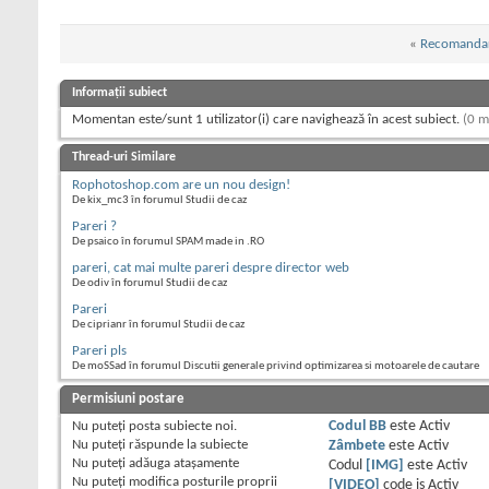
«
Recomanda
Informații subiect
Momentan este/sunt 1 utilizator(i) care navighează în acest subiect.
(0 m
Thread-uri Similare
Rophotoshop.com are un nou design!
De kix_mc3 în forumul Studii de caz
Pareri ?
De psaico în forumul SPAM made in .RO
pareri, cat mai multe pareri despre director web
De odiv în forumul Studii de caz
Pareri
De ciprianr în forumul Studii de caz
Pareri pls
De moSSad în forumul Discutii generale privind optimizarea si motoarele de cautare
Permisiuni postare
Nu puteţi
posta subiecte noi.
Codul BB
este
Activ
Nu puteţi
răspunde la subiecte
Zâmbete
este
Activ
Nu puteţi
adăuga ataşamente
Codul
[IMG]
este
Activ
Nu puteţi
modifica posturile proprii
[VIDEO]
code is
Activ