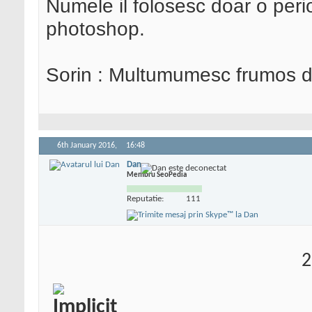
Numele il folosesc doar o peri
photoshop.
Sorin : Multumumesc frumos d
6th January 2016,
16:48
Dan
Membru SeoPedia
Reputatie:
111
2