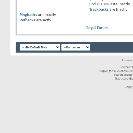
Codul HTML este
Inactiv
Trackbacks
are
Inactiv
Pingbacks
are
Inactiv
Refbacks
are
Activ
Reguli Forum
Fus ora
Powered b
Copyright © 2026 vBulleti
Search Engine
Traducere vB
Copyr