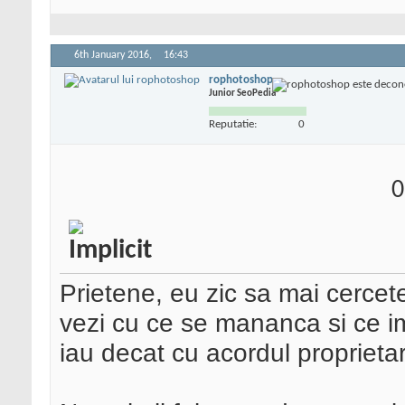
6th January 2016,
16:43
rophotoshop
Junior SeoPedia
Reputatie:
0
0
Prietene, eu zic sa mai cercete
vezi cu ce se mananca si ce im
iau decat cu acordul proprietar