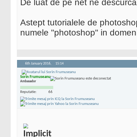
De luat de pe net ne descurcam
Astept tutorialele de photoshop
numele "photoshop" in domeniu
6th January 2016,
15:14
Sorin Frumuseanu
Ambasador
Reputatie:
66