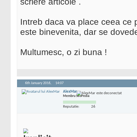
scriere articole .
Intreb daca va place ceea ce p
este binevenita, dar se dovede
Multumesc, o zi buna !
6th January 2016,
14:07
AlexMar
Membru SeoPedia
Reputatie:
26