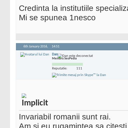
Credinta la institutiile special
Mi se spunea 1nesco
6th January 2016,
14:51
Dan
Membru SeoPedia
Reputatie:
111
Invariabil romanii sunt rai.
Am si eu rugamintea sa citesti