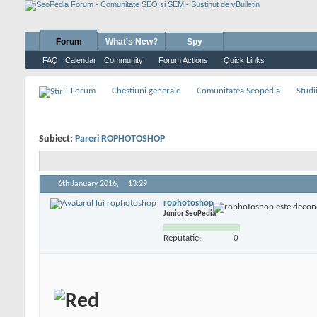
Forum
What's New?
Spy
FAQ
Calendar
Community
Forum Actions
Quick Links
Forum
Chestiuni generale
Comunitatea Seopedia
Studi
Subiect:
Pareri ROPHOTOSHOP
6th January 2016,
13:29
rophotoshop
Junior SeoPedia
Reputatie:
0