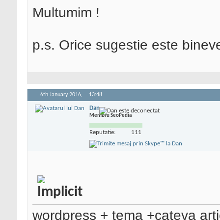
Multumim !
p.s. Orice sugestie este bineve
6th January 2016,
13:48
Dan
Membru SeoPedia
Reputatie:
111
wordpress + tema +cateva arti