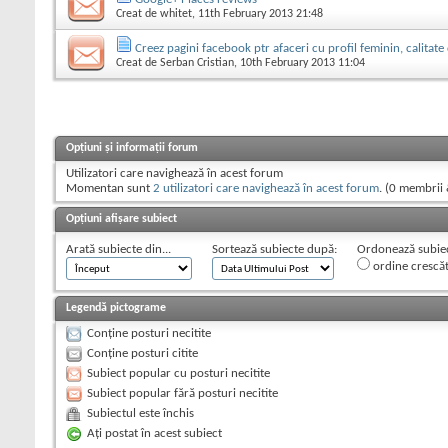
Creat de
whitet
, 11th February 2013 21:48
Creez pagini facebook ptr afaceri cu profil feminin, calitate
Creat de
Serban Cristian
, 10th February 2013 11:04
Opțiuni și informații forum
Utilizatori care navighează în acest forum
Momentan sunt
2 utilizatori care navighează în acest forum
. (0 membrii 
Opțiuni afișare subiect
Arată subiecte din...
Sortează subiecte după:
Ordonează subiect
ordine crescă
Legendă pictograme
Conține posturi necitite
Conține posturi citite
Subiect popular cu posturi necitite
Subiect popular fără posturi necitite
Subiectul este închis
Aţi postat în acest subiect