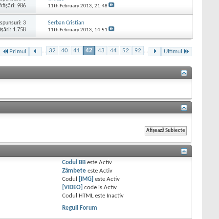
Afişări: 986
11th February 2013,
21:48
spunsuri:
3
Serban Cristian
işări: 1.758
11th February 2013,
14:51
...
32
40
41
42
43
44
52
92
...
Primul
Ultimul
Codul BB
este
Activ
Zâmbete
este
Activ
Codul
[IMG]
este
Activ
[VIDEO]
code is
Activ
Codul HTML este
Inactiv
Reguli Forum