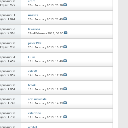
spunsuri:
0
emm
Afişări: 979
23rd February 2013,
23:38
spunsuri:
1
Analiză
işări: 1.044
23rd February 2013,
21:45
spunsuri:
6
lawrians
işări: 2.316
22nd February 2013,
00:00
spunsuri:
0
palex1988
Afişări: 958
20th February 2013,
10:52
spunsuri:
4
Fium
işări: 1.462
15th February 2013,
11:40
spunsuri:
8
valx90
işări: 2.069
14th February 2013,
17:25
spunsuri:
0
broski
işări: 1.064
13th February 2013,
18:29
spunsuri:
0
adrianciocalau
işări: 1.743
13th February 2013,
14:29
spunsuri:
8
valentino
işări: 1.708
12th February 2013,
13:31
spunsuri:
0
whitet