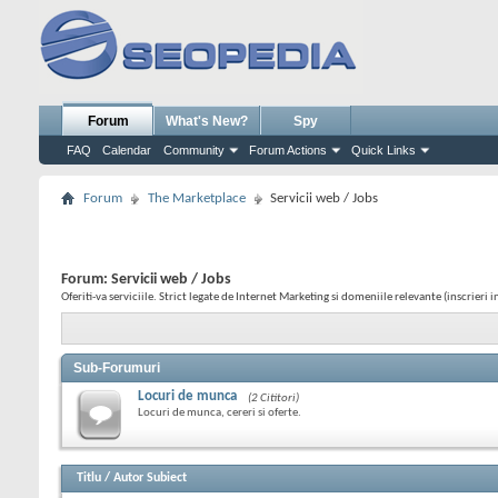
Forum
What's New?
Spy
FAQ
Calendar
Community
Forum Actions
Quick Links
Forum
The Marketplace
Servicii web / Jobs
Forum:
Servicii web / Jobs
Oferiti-va serviciile. Strict legate de Internet Marketing si domeniile relevante (inscrieri
Sub-Forumuri
Locuri de munca
(2 Cititori)
Locuri de munca, cereri si oferte.
Titlu
/
Autor Subiect