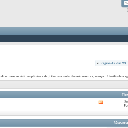
Pagina 42 din 93
 in directoare, servicii de optimizare etc.). Pentru anunturi locuri de munca, va rugam folositi subcate
Thr
Su
Afișează
Po
RSS
feed-
ul
acestui
Răspunsur
forum