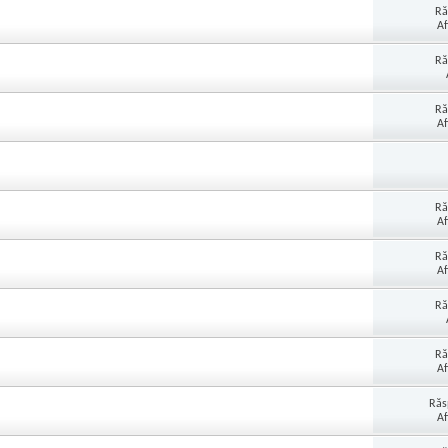
Ră
Af
Ră
Ră
Af
Ră
Af
Ră
Af
Ră
Ră
Af
Răs
Af