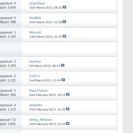
spunsuri:
0
sergiuliano
işări: 3.459
16th March 2013,
08:35
spunsuri:
0
Maldinii
Afişări: 908
15th March 2013,
23:28
spunsuri:
1
MirceaG
işări: 1.194
13th March 2013,
10:32
spunsuri:
3
SeerKan
işări: 1.392
5th March 2013,
08:45
spunsuri:
2
Cristi G
işări: 1.125
2nd March 2013,
13:45
spunsuri:
1
Popa Flavian
Afişări: 902
26th February 2013,
18:53
spunsuri:
2
dontedro
işări: 1.113
25th February 2013,
16:20
punsuri:
11
stefan_hellzone
işări: 1.841
25th February 2013,
13:33