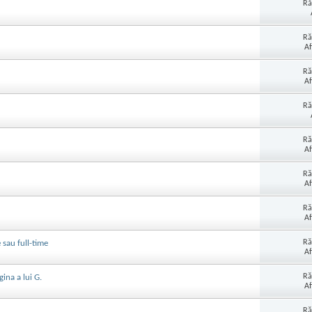
Ră
Ră
Af
Ră
Af
Ră
Ră
Af
Ră
Af
Ră
Af
Ră
 sau full-time
Af
Ră
ina a lui G.
Af
Ră