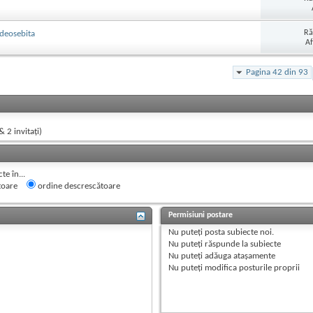
Ră
 deosebita
Af
Pagina 42 din 93
& 2 invitaţi)
e în...
toare
ordine descrescătoare
Permisiuni postare
Nu puteţi
posta subiecte noi.
Nu puteţi
răspunde la subiecte
Nu puteţi
adăuga ataşamente
Nu puteţi
modifica posturile proprii