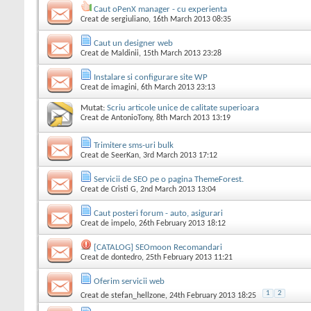
Caut oPenX manager - cu experienta
Creat de
sergiuliano
, 16th March 2013 08:35
Caut un designer web
Creat de
Maldinii
, 15th March 2013 23:28
Instalare si configurare site WP
Creat de
imagini
, 6th March 2013 23:13
Mutat:
Scriu articole unice de calitate superioara
Creat de
AntonioTony
, 8th March 2013 13:19
Trimitere sms-uri bulk
Creat de
SeerKan
, 3rd March 2013 17:12
Servicii de SEO pe o pagina ThemeForest.
Creat de
Cristi G
, 2nd March 2013 13:04
Caut posteri forum - auto, asigurari
Creat de
impelo
, 26th February 2013 18:12
[CATALOG] SEOmoon Recomandari
Creat de
dontedro
, 25th February 2013 11:21
Oferim servicii web
1
2
Creat de
stefan_hellzone
, 24th February 2013 18:25