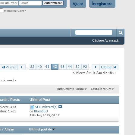
Ajutor
Înregistrare
Memorez Cont?
Căutare Avansată
...
32
40
41
42
43
44
52
92
...
Primul
Ultimul
Subiecte 821 la 840 din 1850
goria corecta.
Instrumente Forum
Caută în forum
eads / Posts
Ultimul Post
biecte: 473
SEO wizzard(s)
sturi: 1.761
de
BlackSEO
15th July 2025,
08:17
i
/
Afişări
Ultimul post de