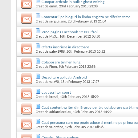
Cumpar articole in bulk / ghost writing
Creat de
emm
, 23rd February 2013 23:38
Comentarii pe bloguri in limba engleza pe diferite teme
Creat de
sergiuliano
, 23rd February 2013 21:04
Vand pagina Facebook 12.000 fani
Creat de
MaXz
, 16th December 2012 08:50
Oferta inscriere in directoare
Creat de
palex1988
, 20th February 2013 10:52
Colaborare termen lung
Creat de
Fium
, 9th February 2013 23:56
Dezvoltare aplicatii Android
Creat de
valx90
, 13th February 2013 17:27
caut scriitor sport
Creat de
broski
, 13th February 2013 18:29
Caut content writer din Brasov pentru colaborare part-time
Creat de
adrianciocalau
, 13th February 2013 14:29
Caut persoana care ma poate aduce si mentine pe prima pag
Creat de
valentino
, 12th February 2013 08:36
Google+ Places reviews