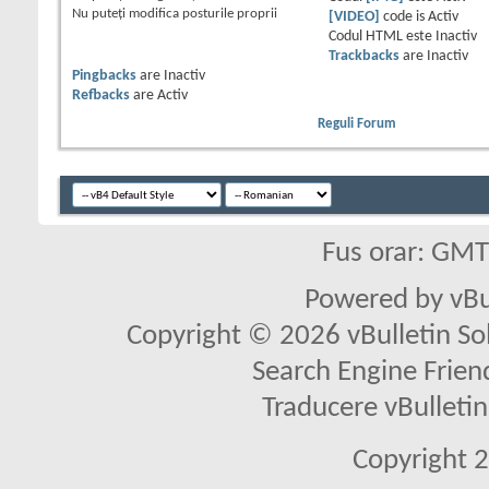
Nu puteţi
modifica posturile proprii
[VIDEO]
code is
Activ
Codul HTML este
Inactiv
Trackbacks
are
Inactiv
Pingbacks
are
Inactiv
Refbacks
are
Activ
Reguli Forum
Fus orar: GM
Powered by vBu
Copyright © 2026 vBulletin Solu
Search Engine Frien
Traducere vBullet
Copyright 