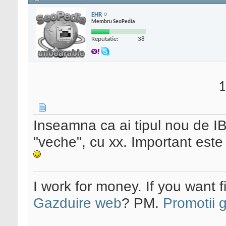
EHR
Membru SeoPedia
Reputatie:
38
1
Inseamna ca ai tipul nou de I
"veche", cu xx. Important este 
I work for money. If you want 
Gazduire web
? PM.
Promotii 