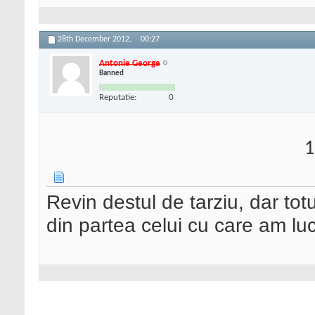
28th December 2012,
00:27
Antonie George
Banned
Reputatie:
0
1
Revin destul de tarziu, dar totu
din partea celui cu care am lu