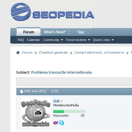
Forum
What's New?
Spy
FAQ
Calendar
Community
Forum Actions
Quick Links
Forum
Chestiuni generale
Comert electronic, e-Commerce
Subiect:
Problema tranzactie internationala
29th June 2012,
17:01
EHR
Membru SeoPedia
Reputatie:
38