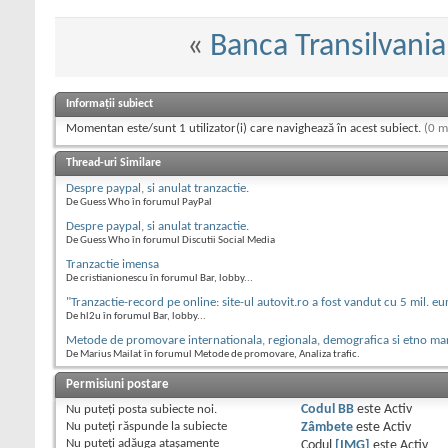
«
Banca Transilvania
Informații subiect
Momentan este/sunt 1 utilizator(i) care navighează în acest subiect.
(0 m
Thread-uri Similare
Despre paypal, si anulat tranzactie.
De Guess Who în forumul PayPal
Despre paypal, si anulat tranzactie.
De Guess Who în forumul Discutii Social Media
Tranzactie imensa
De cristianionescu în forumul Bar, lobby...
"Tranzactie-record pe online: site-ul autovit.ro a fost vandut cu 5 mil. eu
De hl2u în forumul Bar, lobby...
Metode de promovare internationala, regionala, demografica si etno ma
De Marius Mailat în forumul Metode de promovare, Analiza trafic.
Permisiuni postare
Nu puteţi
posta subiecte noi.
Codul BB
este
Activ
Nu puteţi
răspunde la subiecte
Zâmbete
este
Activ
Nu puteţi
adăuga ataşamente
Codul
[IMG]
este
Activ