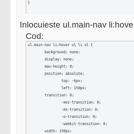
}
Inlocuieste ul.main-nav li:hover 
Cod:
ul.main-nav li:hover ul li ul {

	background: none;

	display: none;

	max-height: 0;

	position: absolute;

		top: -6px;

		left: 150px;

	transition: 0;

		-moz-transition: 0;

		-ms-transition: 0;

		-o-transition: 0;

		-webkit-transition: 0;

	width: 150px;
