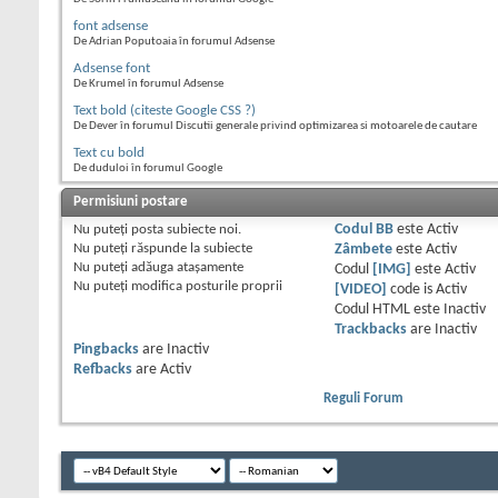
font adsense
De Adrian Poputoaia în forumul Adsense
Adsense font
De Krumel în forumul Adsense
Text bold (citeste Google CSS ?)
De Dever în forumul Discutii generale privind optimizarea si motoarele de cautare
Text cu bold
De duduloi în forumul Google
Permisiuni postare
Nu puteţi
posta subiecte noi.
Codul BB
este
Activ
Nu puteţi
răspunde la subiecte
Zâmbete
este
Activ
Nu puteţi
adăuga ataşamente
Codul
[IMG]
este
Activ
Nu puteţi
modifica posturile proprii
[VIDEO]
code is
Activ
Codul HTML este
Inactiv
Trackbacks
are
Inactiv
Pingbacks
are
Inactiv
Refbacks
are
Activ
Reguli Forum