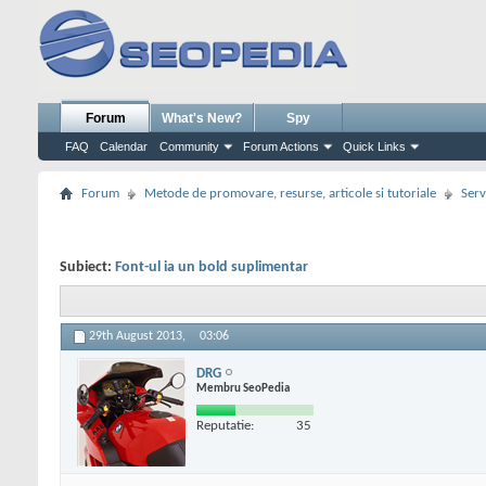
Forum
What's New?
Spy
FAQ
Calendar
Community
Forum Actions
Quick Links
Forum
Metode de promovare, resurse, articole si tutoriale
Serv
Subiect:
Font-ul ia un bold suplimentar
29th August 2013,
03:06
DRG
Membru SeoPedia
Reputatie:
35