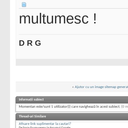
multumesc !
D R G
«
Ajutor cu un image sitemap genera
Informații subiect
Momentan este/sunt 1 utilizator(i) care navighează în acest subiect.
(0 m
Thread-uri Similare
Afisare link suplimentar la cautari?
De Sorin Frumuseanu în forumul Google