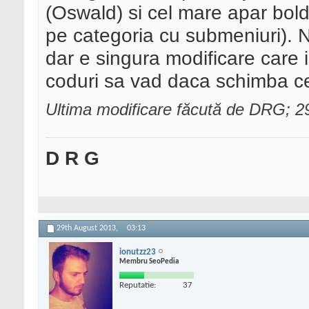
(Oswald) si cel mare apar bol
pe categoria cu submeniuri). N
dar e singura modificare care 
coduri sa vad daca schimba c
Ultima modificare făcută de DRG; 2
D R G
29th August 2013,
03:13
ionutzz23
Membru SeoPedia
Reputatie:
37