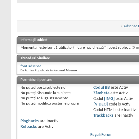
«
Adsense 
Informații subiect
Momentan este/sunt 1 utilizator(i) care navighează în acest subiect.
(0 m
Thread-uri Similare
font adsense
De Adrian Poputoaia în forumul Adsense
Permisiuni postare
Nu puteţi
posta subiecte noi.
Codul BB
este
Activ
Nu puteţi
răspunde la subiecte
Zâmbete
este
Activ
Nu puteţi
adăuga ataşamente
Codul
[IMG]
este
Activ
Nu puteţi
modifica posturile proprii
[VIDEO]
code is
Activ
Codul HTML este
Inactiv
Trackbacks
are
Inactiv
Pingbacks
are
Inactiv
Refbacks
are
Activ
Reguli Forum