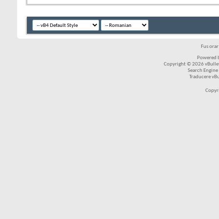
Fus ora
Powered b
Copyright © 2026 vBulleti
Search Engine
Traducere vB
Copyr