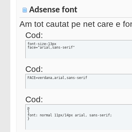
Adsense font
Am tot cautat pe net care e fo
Cod:
font-size:13px

face="arial,sans-serif"
Cod:
FACE=verdana,arial,sans-serif
Cod:
p

{

font: normal 11px/14px arial, sans-serif;

}