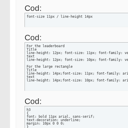
Cod:
font-size 11px / line-height 14px
Cod:
For the leaderboard

Title

line-height: 12px; font-size: 11px; font-family: ve
text

line-height: 12px; font-size: 10px; font-family: ve
For the large rectangle

Title

line-height: 14px;font-size: 11px; font-family: ari
text

line-height: 14px;font-size: 10px; font-family: ar
Cod:
h3

{

font: bold 11px arial, sans-serif;

text-decoration: underline;

margin: 10px 0 0 0;

}
