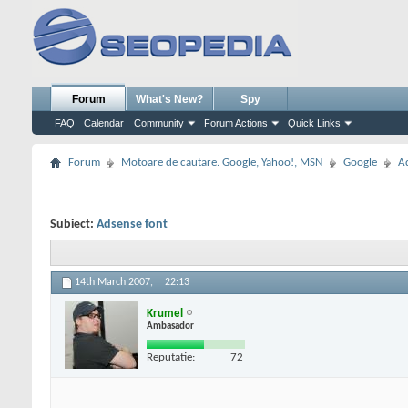
Forum
What's New?
Spy
FAQ
Calendar
Community
Forum Actions
Quick Links
Forum
Motoare de cautare. Google, Yahoo!, MSN
Google
A
Subiect:
Adsense font
14th March 2007,
22:13
Krumel
Ambasador
Reputatie:
72