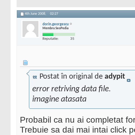
4th June 2008,
02:27
dorin.georgescu
Membru SeoPedia
Reputatie:
35
Postat în original de
adypit
error retriving data file.
imagine atasata
Probabil ca nu ai completat f
Trebuie sa dai mai intai click 