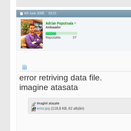
4th June 2008,
02:21
Adrian Poputoaia
Ambasador
Reputatie:
37
error retriving data file.
imagine atasata
Imagini atașate
error.jpg
(118,8 KB, 62 afișări)