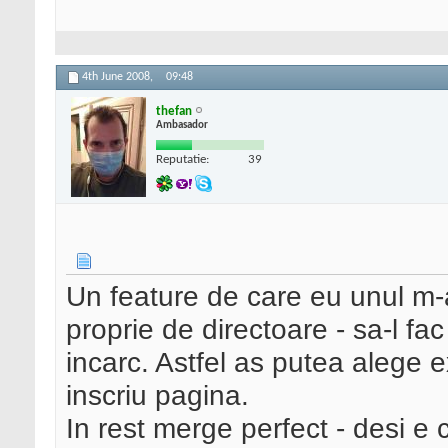
4th June 2008,
09:48
thefan
Ambasador
Reputatie:
39
Un feature de care eu unul m-as
proprie de directoare - sa-l fa
incarc. Astfel as putea alege e
inscriu pagina.
In rest merge perfect - desi e