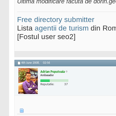
Ultima modificare făcută de dorin.g
Free directory submitter
Lista
agentii de turism
din Rom
[Fostul user seo2]
4th June 2008,
02:56
Adrian Poputoaia
Ambasador
Reputatie:
37