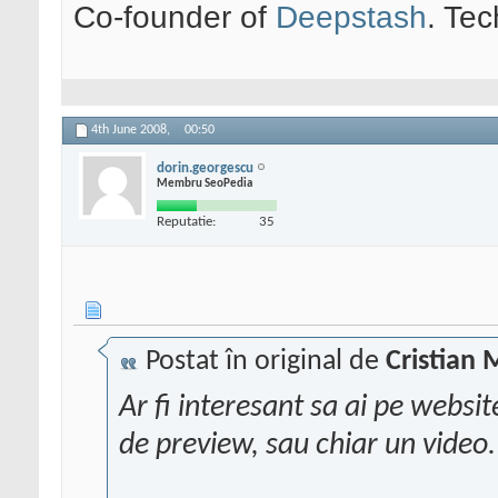
Co-founder of
Deepstash
. Tec
4th June 2008,
00:50
dorin.georgescu
Membru SeoPedia
Reputatie:
35
Postat în original de
Cristian 
Ar fi interesant sa ai pe websit
de preview, sau chiar un video.