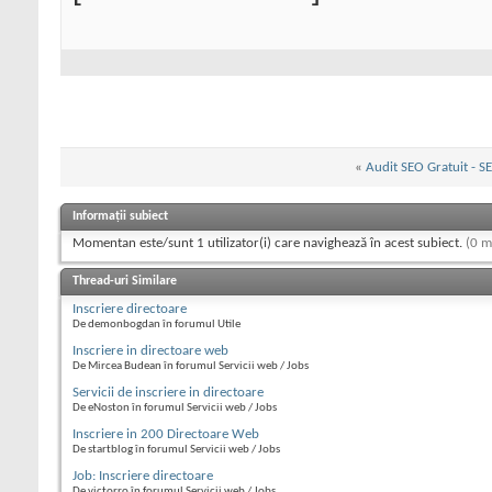
«
Audit SEO Gratuit - 
Informații subiect
Momentan este/sunt 1 utilizator(i) care navighează în acest subiect.
(0 m
Thread-uri Similare
Inscriere directoare
De demonbogdan în forumul Utile
Inscriere in directoare web
De Mircea Budean în forumul Servicii web / Jobs
Servicii de inscriere in directoare
De eNoston în forumul Servicii web / Jobs
Inscriere in 200 Directoare Web
De startblog în forumul Servicii web / Jobs
Job: Inscriere directoare
De victorro în forumul Servicii web / Jobs