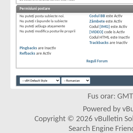
Permisiuni postare
Nu puteţi
posta subiecte noi.
Codul BB
este
Activ
Nu puteţi
răspunde la subiecte
Zâmbete
este
Activ
Nu puteţi
adăuga ataşamente
Codul
[IMG]
este
Activ
Nu puteţi
modifica posturile proprii
[VIDEO]
code is
Activ
Codul HTML este
Inactiv
Trackbacks
are
Inactiv
Pingbacks
are
Inactiv
Refbacks
are
Activ
Reguli Forum
Fus orar: GM
Powered by vBu
Copyright © 2026 vBulletin Solu
Search Engine Frien