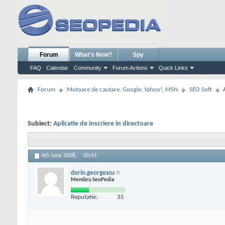
Forum
What's New?
Spy
FAQ
Calendar
Community
Forum Actions
Quick Links
Forum
Motoare de cautare. Google, Yahoo!, MSN
SEO Soft
Subiect:
Aplicatie de inscriere in directoare
4th June 2008,
00:41
dorin.georgescu
Membru SeoPedia
Reputatie:
35