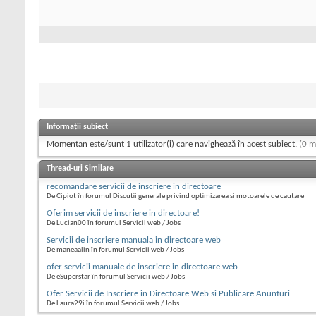
Informații subiect
Momentan este/sunt 1 utilizator(i) care navighează în acest subiect.
(0 m
Thread-uri Similare
recomandare servicii de inscriere in directoare
De Cipiot în forumul Discutii generale privind optimizarea si motoarele de cautare
Oferim servicii de inscriere in directoare!
De Lucian00 în forumul Servicii web / Jobs
Servicii de inscriere manuala in directoare web
De maneaalin în forumul Servicii web / Jobs
ofer servicii manuale de inscriere in directoare web
De eSuperstar în forumul Servicii web / Jobs
Ofer Servicii de Inscriere in Directoare Web si Publicare Anunturi
De Laura29i în forumul Servicii web / Jobs