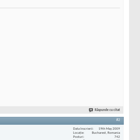
Răspunde cu citat
#2
Data înscrierii
19th May 2009
Locaţie
Bucharest, Romania
Posturi
742