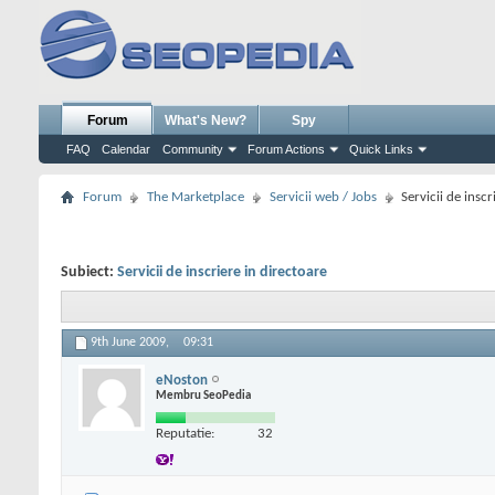
Forum
What's New?
Spy
FAQ
Calendar
Community
Forum Actions
Quick Links
Forum
The Marketplace
Servicii web / Jobs
Servicii de inscr
Subiect:
Servicii de inscriere in directoare
9th June 2009,
09:31
eNoston
Membru SeoPedia
Reputatie:
32