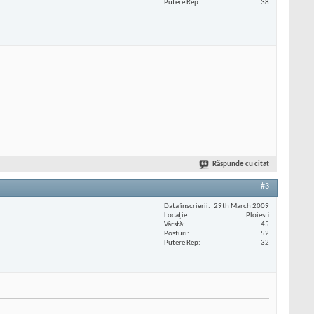
Putere Rep
38
Răspunde cu citat
#3
Data înscrierii
29th March 2009
Locaţie
Ploiesti
Vârstă
45
Posturi
52
Putere Rep
32