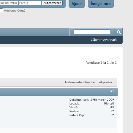
Ajutor
Înregistrare
Memorez Cont?
Căutare Avansată
Rezultate 1 la 3 din 3
Instrumente subiect
Afișează
#1
Data înscrierii
29th March 2009
Locaţie
Ploiesti
Vârstă
45
Posturi
52
Putere Rep
32