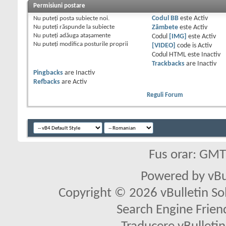
Permisiuni postare
Nu puteţi
posta subiecte noi.
Codul BB
este
Activ
Nu puteţi
răspunde la subiecte
Zâmbete
este
Activ
Nu puteţi
adăuga ataşamente
Codul
[IMG]
este
Activ
Nu puteţi
modifica posturile proprii
[VIDEO]
code is
Activ
Codul HTML este
Inactiv
Trackbacks
are
Inactiv
Pingbacks
are
Inactiv
Refbacks
are
Activ
Reguli Forum
Fus orar: GM
Powered by vBu
Copyright © 2026 vBulletin Solu
Search Engine Frien