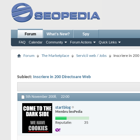
Forum
What's New?
Spy
FAQ
Calendar
Community
Forum Actions
Quick Links
Forum
The Marketplace
Servicii web / Jobs
Inscriere in 20
Subiect:
Inscriere in 200 Directoare Web
5th November 2008,
22:00
startblog
Membru SeoPedia
Reputatie:
35