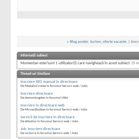
«
Blog poster: turism, oferte vacante.
|
Inscr
Informații subiect
Momentan este/sunt 1 utilizator(i) care navighează în acest subiect.
(0 m
Thread-uri Similare
Inscriere SEO manual in directoare
De MadalinCristea în forumul Servicii web / Jobs
Inscriere directoare
De demonbogdan în forumul Utile
Inscriere in directoare web
De Mircea Budean în forumul Servicii web / Jobs
Servicii de inscriere in directoare
De eNoston în forumul Servicii web / Jobs
Job: Inscriere directoare
De victorro în forumul Servicii web / Jobs