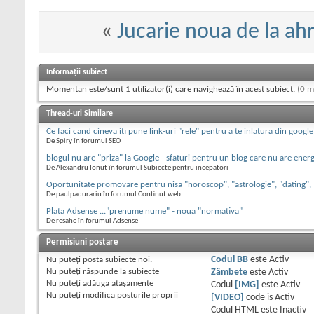
«
Jucarie noua de la ah
Informații subiect
Momentan este/sunt 1 utilizator(i) care navighează în acest subiect.
(0 m
Thread-uri Similare
Ce faci cand cineva iti pune link-uri "rele" pentru a te inlatura din google
De Spiry în forumul SEO
blogul nu are "priza" la Google - sfaturi pentru un blog care nu are energ
De Alexandru Ionut în forumul Subiecte pentru incepatori
Oportunitate promovare pentru nisa "horoscop", "astrologie", "dating",
De paulpadurariu în forumul Continut web
Plata Adsense ..."prenume nume" - noua "normativa"
De resahc în forumul Adsense
Permisiuni postare
Nu puteţi
posta subiecte noi.
Codul BB
este
Activ
Nu puteţi
răspunde la subiecte
Zâmbete
este
Activ
Nu puteţi
adăuga ataşamente
Codul
[IMG]
este
Activ
Nu puteţi
modifica posturile proprii
[VIDEO]
code is
Activ
Codul HTML este
Inactiv