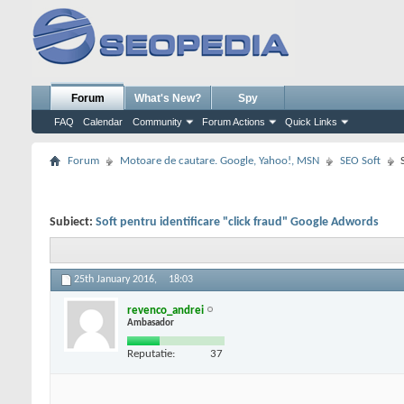
Forum
What's New?
Spy
FAQ
Calendar
Community
Forum Actions
Quick Links
Forum
Motoare de cautare. Google, Yahoo!, MSN
SEO Soft
Subiect:
Soft pentru identificare "click fraud" Google Adwords
25th January 2016,
18:03
revenco_andrei
Ambasador
Reputatie:
37