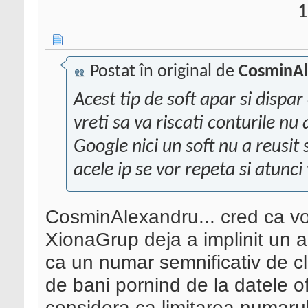
1
Postat în original de
CosminA
Acest tip de soft apar si dispar 
vreti sa va riscati conturile nu a
Google nici un soft nu a reusit s
acele ip se vor repeta si atunci
CosminAlexandru... cred ca vo
XionaGrup deja a implinit un a
ca un numar semnificativ de c
de bani pornind de la datele of
considera ca limitarea numarul