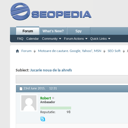
Forum
What's New?
Spy
FAQ
Calendar
Community
Forum Actions
Quick Links
Forum
Motoare de cautare. Google, Yahoo!, MSN
SEO Soft
Subiect:
Jucarie noua de la ahrefs
23rd June 2015,
12:31
Robert
Ambasador
Reputatie:
98