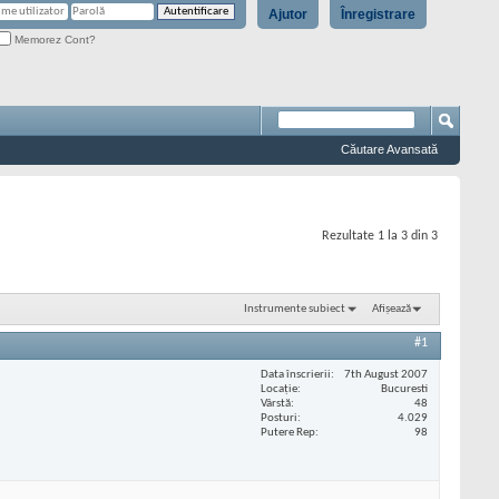
Ajutor
Înregistrare
Memorez Cont?
Căutare Avansată
Rezultate 1 la 3 din 3
Instrumente subiect
Afișează
#1
Data înscrierii
7th August 2007
Locaţie
Bucuresti
Vârstă
48
Posturi
4.029
Putere Rep
98