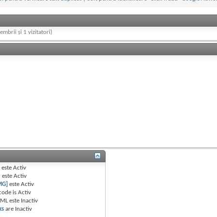
embrii și 1 vizitatori)
B
este
Activ
e
este
Activ
MG]
este
Activ
code is
Activ
TML este
Inactiv
ks
are
Inactiv