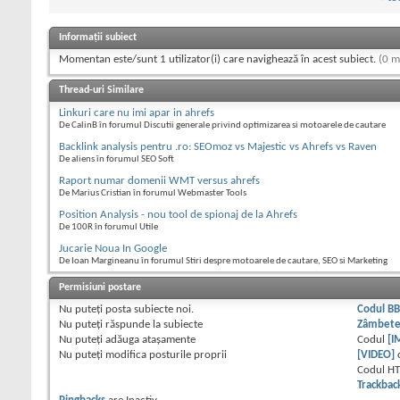
Informații subiect
Momentan este/sunt 1 utilizator(i) care navighează în acest subiect.
(0 m
Thread-uri Similare
Linkuri care nu imi apar in ahrefs
De CalinB în forumul Discutii generale privind optimizarea si motoarele de cautare
Backlink analysis pentru .ro: SEOmoz vs Majestic vs Ahrefs vs Raven
De aliens în forumul SEO Soft
Raport numar domenii WMT versus ahrefs
De Marius Cristian în forumul Webmaster Tools
Position Analysis - nou tool de spionaj de la Ahrefs
De 100R în forumul Utile
Jucarie Noua In Google
De Ioan Margineanu în forumul Stiri despre motoarele de cautare, SEO si Marketing
Permisiuni postare
Nu puteţi
posta subiecte noi.
Codul B
Nu puteţi
răspunde la subiecte
Zâmbet
Nu puteţi
adăuga ataşamente
Codul
[I
Nu puteţi
modifica posturile proprii
[VIDEO]
Codul H
Trackbac