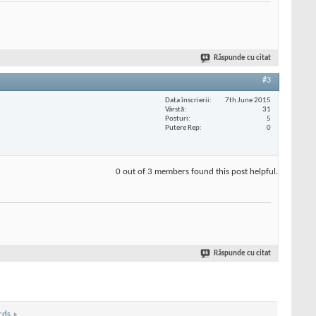
Răspunde cu citat
#3
Data înscrierii
7th June 2015
Vârstă
31
Posturi
5
Putere Rep
0
0 out of 3 members found this post helpful.
Răspunde cu citat
rds
»