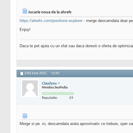
Jucarie noua de la ahrefs
https://ahrefs.com/positions-explorer
- merge deocamdata doar pe 
Enjoy!
Daca te pot ajuta cu un sfat sau daca doresti o oferta de optimiza
23rd June 2015,
13:43
Claudyou
Membru SeoPedia
Reputatie:
29
Merge si pe .ro, deocamdata arata aproximativ ce trebuie, sper s