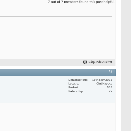
7 out of 7 members found this post helpful.
Răspunde cu citat
#2
Data înscrierii
19th May 2013
Locaţie
Cluj Napoca
Posturi
533
Putere Rep
29