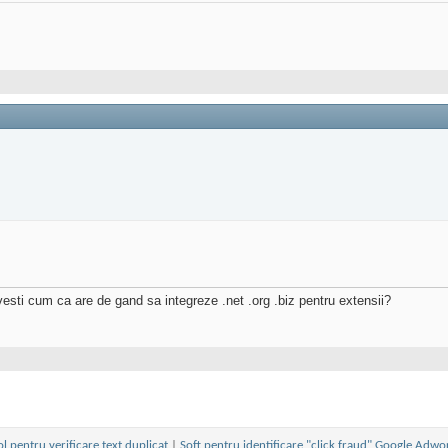
vesti cum ca are de gand sa integreze .net .org .biz pentru extensii?
ol pentru verificare text duplicat
|
Soft pentru identificare "click fraud" Google Adwo