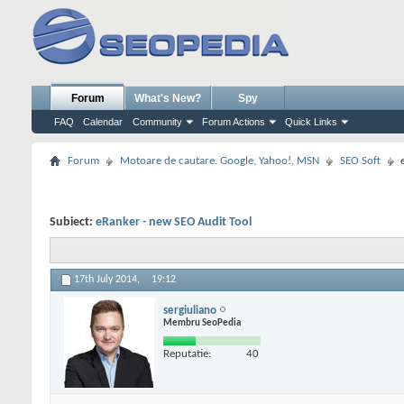
Forum
What's New?
Spy
FAQ
Calendar
Community
Forum Actions
Quick Links
Forum
Motoare de cautare. Google, Yahoo!, MSN
SEO Soft
Subiect:
eRanker - new SEO Audit Tool
17th July 2014,
19:12
sergiuliano
Membru SeoPedia
Reputatie:
40