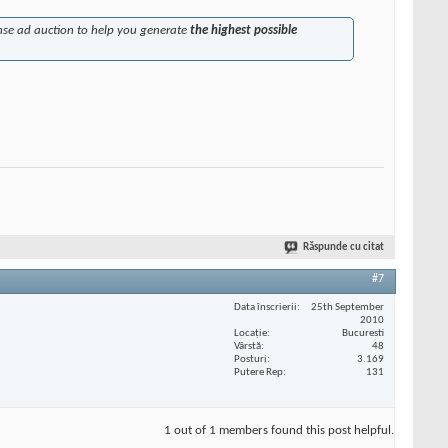
nse ad auction to help you generate
the highest possible
Răspunde cu citat
#7
Data înscrierii
25th September
2010
Locaţie
Bucuresti
Vârstă
48
Posturi
3.169
Putere Rep
131
1 out of 1 members found this post helpful.