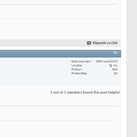
Răspunde cu citat
#4
Data înscrierii
18th June 2013
Locaţie
Tg. Jiu
Posturi
466
Putere Rep
26
1 out of 1 members found this post helpful.