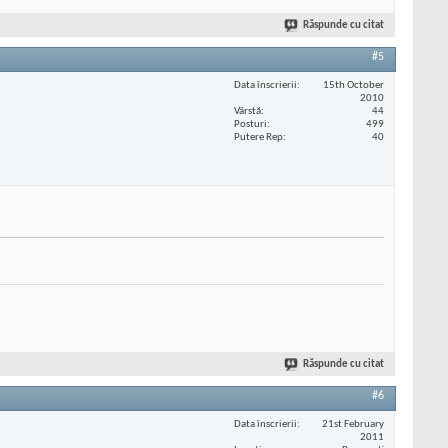
Răspunde cu citat
#5
Data înscrierii
15th October
2010
Vârstă
44
Posturi
499
Putere Rep
40
Răspunde cu citat
#6
Data înscrierii
21st February
2011