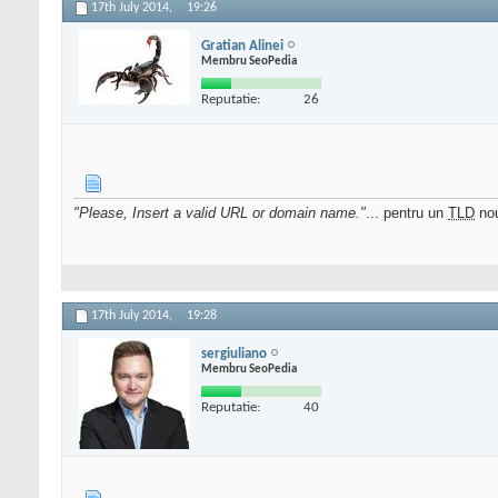
17th July 2014,
19:26
Gratian Alinei
Membru SeoPedia
Reputatie:
26
"Please, Insert a valid URL or domain name."
... pentru un
TLD
no
17th July 2014,
19:28
sergiuliano
Membru SeoPedia
Reputatie:
40