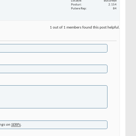
Locaţie
București
Posturi
2.154
Putere Rep
84
1 out of 1 members found this post helpful.
ings on
SERPs
.