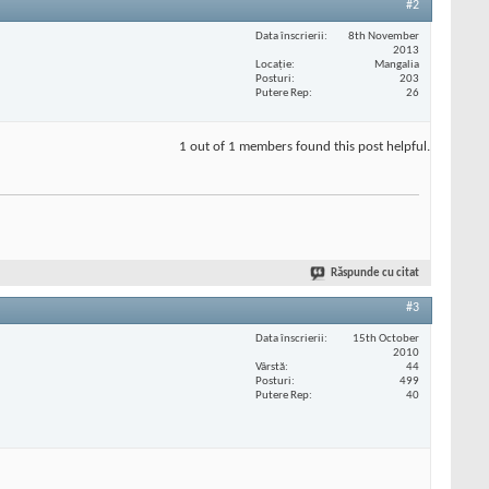
#2
Data înscrierii
8th November
2013
Locaţie
Mangalia
Posturi
203
Putere Rep
26
1 out of 1 members found this post helpful.
Răspunde cu citat
#3
Data înscrierii
15th October
2010
Vârstă
44
Posturi
499
Putere Rep
40