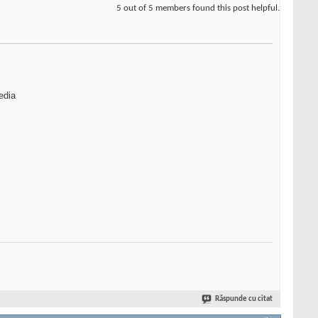
5 out of 5 members found this post helpful.
edia
Răspunde cu citat