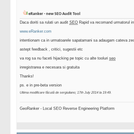
eRanker - new SEO Audit Tool
Daca doriti sa rulati un audit
SEO
Rapid va recomand urmatorul in
www.eRanker.com
intentionam ca in urmatoarele sapatamani sa adaugam cateva zeci d
astept feedback , critici, sugestii etc
va rog sa nu faceti hijacking pe topic cu alte tooluri
seo
inregistrarea e necesara si gratuita
Thanks!
ps. e in pre-beta version
Ultima modificare făcută de sergiuliano; 17th July 2014 la
19:49
.
GeoRanker - Local SEO Reverse Engineering Platform