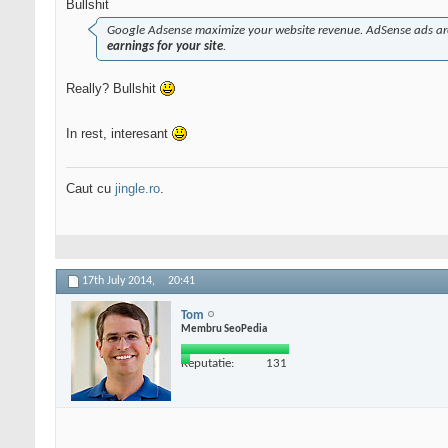
Bullshit
Google Adsense maximize your website revenue. AdSense ads are 
earnings for your site
.
Really? Bullshit
In rest, interesant
Caut cu
jingle.ro
.
17th July 2014,
20:41
Tom
Membru SeoPedia
Reputatie:
131