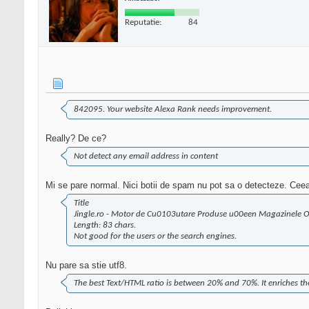
Reputatie:
84
842095. Your website Alexa Rank needs improvement.
Really? De ce?
Not detect any email address in content
Mi se pare normal. Nici botii de spam nu pot sa o detecteze. Ce
Title
Jingle.ro - Motor de Cu0103utare Produse u00een Magazinele
Length: 83 chars.
Not good for the users or the search engines.
Nu pare sa stie utf8.
The best Text/HTML ratio is between 20% and 70%. It enriches the