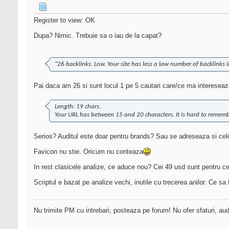
Register to view: OK
Dupa? Nimic. Trebuie sa o iau de la capat?
"26 backlinks. Low. Your site has less a law number of backlinks 
Pai daca am 26 si sunt locul 1 pe 5 cautari care/ce ma interesea
Length: 19 chars.
Your URL has between 15 and 20 characters. It is hard to reme
Serios? Auditul este doar pentru brands? Sau se adreseaza si celor
Favicon nu stie. Oricum nu conteaza
In rest clasicele analize, ce aduce nou? Cei 49 usd sunt pentru c
Scriptul e bazat pe analize vechi, inutile cu trecerea anilor. Ce sa
Nu trimite PM cu intrebari, posteaza pe forum! Nu ofer sfaturi, au