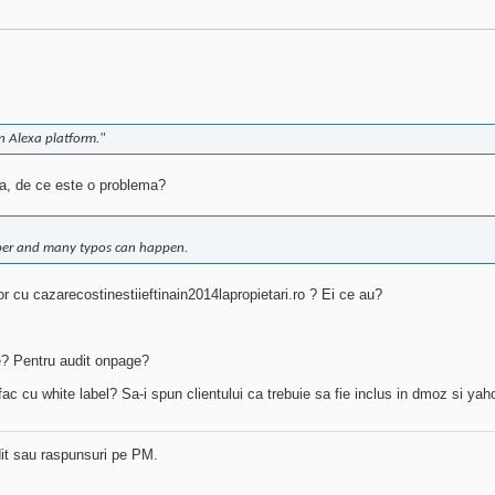
in Alexa platform."
za, de ce este o problema?
mber and many typos can happen.
 cu cazarecostinestiieftinain2014lapropietari.ro ? Ei ce au?
e? Pentru audit onpage?
 fac cu white label? Sa-i spun clientului ca trebuie sa fie inclus in dmoz si ya
dit sau raspunsuri pe PM.