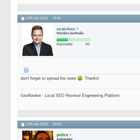
17th July 2014,
19:42
sergiuliano
Membru SeoPedia
Reputatie:
40
don't forget to spread the news
. Thanks!
GeoRanker - Local SEO Reverse Engineering Platform
17th July 2014,
20:03
puthre
Ambasador