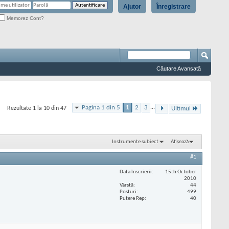
Ajutor
Înregistrare
Memorez Cont?
Căutare Avansată
Pagina 1 din 5
1
2
3
...
Rezultate 1 la 10 din 47
Ultimul
Instrumente subiect
Afișează
#1
Data înscrierii
15th October
2010
Vârstă
44
Posturi
499
Putere Rep
40