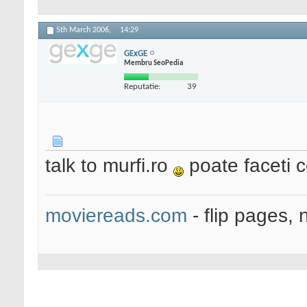
5th March 2006,
14:29
GExGE
Membru SeoPedia
Reputatie:
39
talk to murfi.ro
poate faceti 
moviereads.com
- flip pages, 