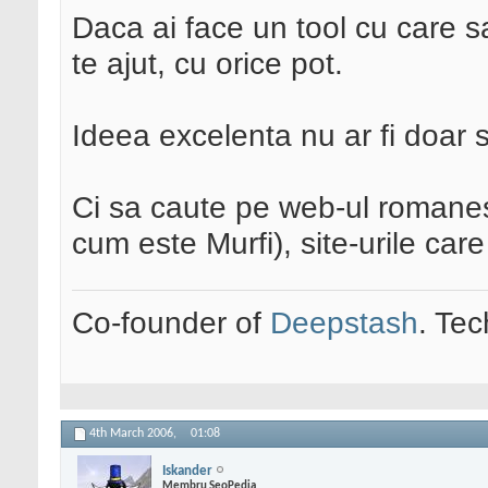
Daca ai face un tool cu care 
te ajut, cu orice pot.
Ideea excelenta nu ar fi doar sa
Ci sa caute pe web-ul romanes
cum este Murfi), site-urile car
Co-founder of
Deepstash
. Tec
4th March 2006,
01:08
Iskander
Membru SeoPedia