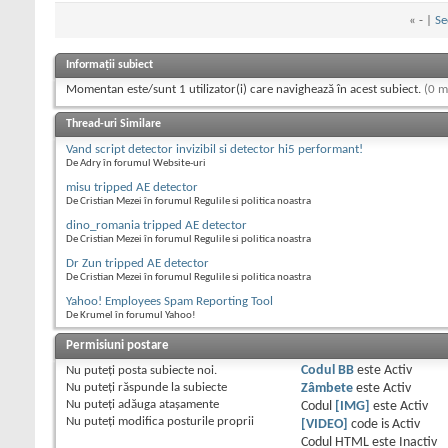
«
- |
Se
Informații subiect
Momentan este/sunt 1 utilizator(i) care navighează în acest subiect.
(0 m
Thread-uri Similare
Vand script detector invizibil si detector hi5 performant!
De Adry în forumul Website-uri
misu tripped AE detector
De Cristian Mezei în forumul Regulile si politica noastra
dino_romania tripped AE detector
De Cristian Mezei în forumul Regulile si politica noastra
Dr Zun tripped AE detector
De Cristian Mezei în forumul Regulile si politica noastra
Yahoo! Employees Spam Reporting Tool
De Krumel în forumul Yahoo!
Permisiuni postare
Nu puteţi
posta subiecte noi.
Codul BB
este
Activ
Nu puteţi
răspunde la subiecte
Zâmbete
este
Activ
Nu puteţi
adăuga ataşamente
Codul
[IMG]
este
Activ
Nu puteţi
modifica posturile proprii
[VIDEO]
code is
Activ
Codul HTML este
Inactiv