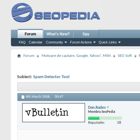
Forum
What's New?
Spy
FAQ
Calendar
Community
Forum Actions
Quick Links
Forum
Motoare de cautare. Google, Yahoo!, MSN
SEO Soft
Subiect:
Spam Detector Tool
4th March 2006,
00:47
Dan.Rades
Membru SeoPedia
Reputatie:
38