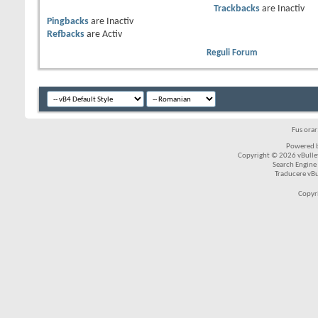
Trackbacks
are
Inactiv
Pingbacks
are
Inactiv
Refbacks
are
Activ
Reguli Forum
Fus ora
Powered b
Copyright © 2026 vBulleti
Search Engine
Traducere vB
Copyr