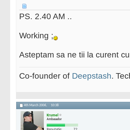
PS. 2.40 AM ..
Working ;
Asteptam sa ne tii la curent cu
Co-founder of
Deepstash
. Tec
4th March 2006,
10:38
Krumel
Ambasador
Reputatie:
72