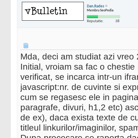
Dan.Rades
Membru SeoPedia
Reputatie:
38
Mda, deci am studiat azi vreo
Initial, vroiam sa fac o chesti
verificat, se incarca intr-un 
javascript
:nr. de cuvinte si exp
cum se regasesc ele in pagina,
paragrafe, divuri, h1,2 etc) as
de ex), daca exista texte de 
titleul linkurilor/imaginilor, sp
Dupa procesare se raporta da