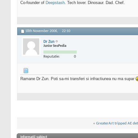
Co-founder of
Deepstash
. Tech lover. Dinosaur. Dad. Chef.
18th November 2006,
22:10
Dr Zun
Junior SeoPedia
Reputatie:
0
Ramane Dr Zun. Poti sa-mi transferi si infractiunea nu ma supar
«
GreaterArt tripped AE de
Informații subiect