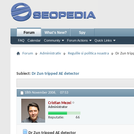
Forum
What's New?
Spy
FAQ
Calendar
Community
Forum Actions
Quick Links
Forum
Administrativ
Regulile si politica noastra
Dr Zun trip
Subiect:
Dr Zun tripped AE detector
18th November 2006,
07:53
Cristian Mezei
Administrator
Reputatie:
66
Dr Zun tripped AE detector