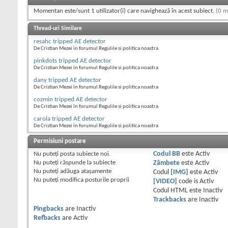
Momentan este/sunt 1 utilizator(i) care navighează în acest subiect.
(0 m
Thread-uri Similare
resahc tripped AE detector
De Cristian Mezei în forumul Regulile si politica noastra
pinkdots tripped AE detector
De Cristian Mezei în forumul Regulile si politica noastra
dany tripped AE detector
De Cristian Mezei în forumul Regulile si politica noastra
cozmin tripped AE detector
De Cristian Mezei în forumul Regulile si politica noastra
carola tripped AE detector
De Cristian Mezei în forumul Regulile si politica noastra
Permisiuni postare
Nu puteţi
posta subiecte noi.
Codul BB
este
Activ
Nu puteţi
răspunde la subiecte
Zâmbete
este
Activ
Nu puteţi
adăuga ataşamente
Codul
[IMG]
este
Activ
Nu puteţi
modifica posturile proprii
[VIDEO]
code is
Activ
Codul HTML este
Inactiv
Trackbacks
are
Inactiv
Pingbacks
are
Inactiv
Refbacks
are
Activ