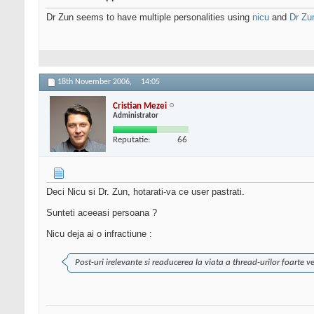
Dr Zun seems to have multiple personalities using
nicu
and
Dr Zu
18th November 2006,
14:05
Cristian Mezei
Administrator
Reputatie:
66
Deci Nicu si Dr. Zun, hotarati-va ce user pastrati.
Sunteti aceeasi persoana ?
Nicu deja ai o infractiune :
Post-uri irelevante si readucerea la viata a thread-urilor foarte ve