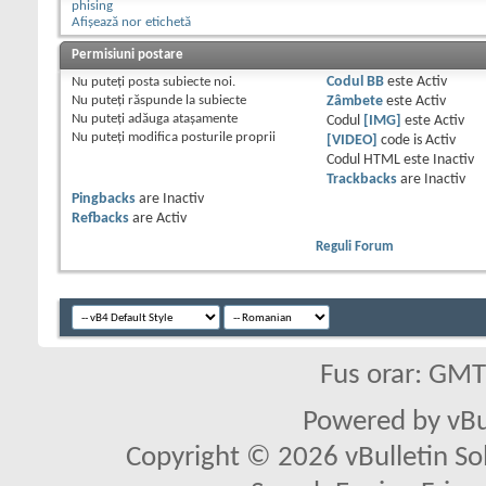
phising
Afișează nor etichetă
Permisiuni postare
Nu puteţi
posta subiecte noi.
Codul BB
este
Activ
Nu puteţi
răspunde la subiecte
Zâmbete
este
Activ
Nu puteţi
adăuga ataşamente
Codul
[IMG]
este
Activ
Nu puteţi
modifica posturile proprii
[VIDEO]
code is
Activ
Codul HTML este
Inactiv
Trackbacks
are
Inactiv
Pingbacks
are
Inactiv
Refbacks
are
Activ
Reguli Forum
Fus orar: GM
Powered by vBu
Copyright © 2026 vBulletin Solu