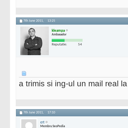
7th June 2011,
13:25
kleampa
Ambasador
Reputatie:
54
a trimis si ing-ul un mail real 
7th June 2011,
17:10
crt
Membru SeoPedia