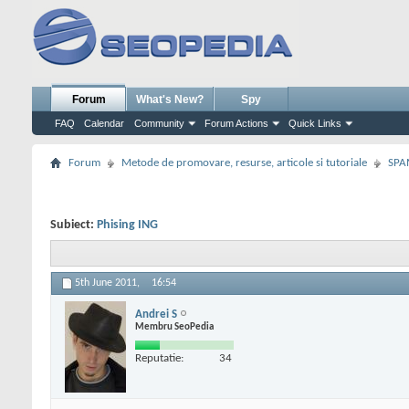
Forum
What's New?
Spy
FAQ
Calendar
Community
Forum Actions
Quick Links
Forum
Metode de promovare, resurse, articole si tutoriale
SPA
Subiect:
Phising ING
5th June 2011,
16:54
Andrei S
Membru SeoPedia
Reputatie:
34