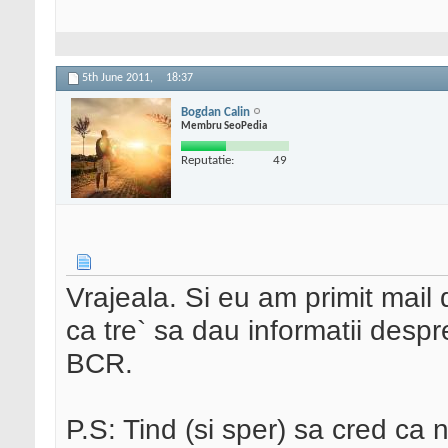
5th June 2011,
18:37
Bogdan Calin
Membru SeoPedia
Reputatie:
49
Vrajeala. Si eu am primit mai
ca tre` sa dau informatii despr
BCR.
P.S: Tind (si sper) sa cred ca