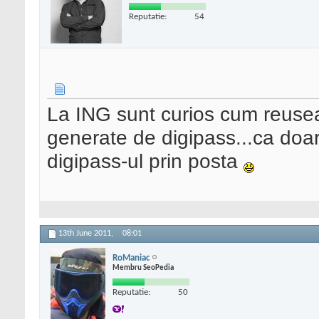
Reputatie:
54
La ING sunt curios cum reusea
generate de digipass...ca doar 
digipass-ul prin posta
13th June 2011,
08:01
RoManiac
Membru SeoPedia
Reputatie:
50