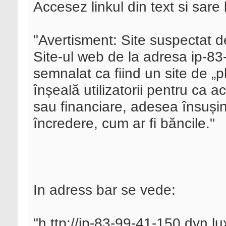
Accesez linkul din text si sare
"Avertisment: Site suspectat d
Site-ul web de la adresa ip-83
semnalat ca fiind un site de „p
înșeală utilizatorii pentru ca a
sau financiare, adesea însușind
încredere, cum ar fi băncile."
In adress bar se vede:
"h ttp://ip-83-99-41-150.dyn.lux