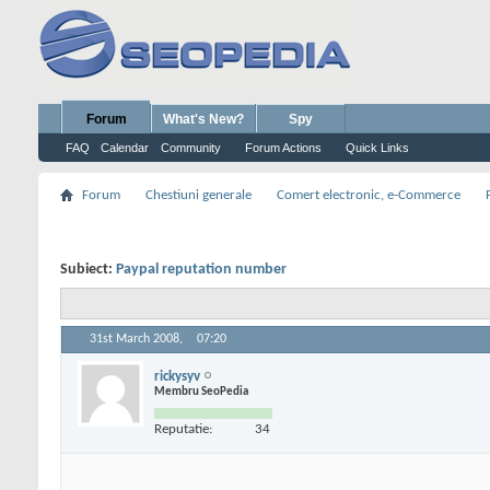
Forum
What's New?
Spy
FAQ
Calendar
Community
Forum Actions
Quick Links
Forum
Chestiuni generale
Comert electronic, e-Commerce
Subiect:
Paypal reputation number
31st March 2008,
07:20
rickysyv
Membru SeoPedia
Reputatie:
34