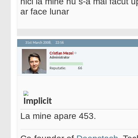
nici la mine nu s-a mai facut u
ar face lunar
31st March 2008,
22:56
Cristian Mezei
Administrator
Reputatie:
66
La mine apare 453.