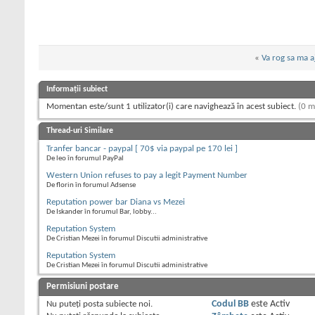
«
Va rog sa ma aj
Informații subiect
Momentan este/sunt 1 utilizator(i) care navighează în acest subiect.
(0 m
Thread-uri Similare
Tranfer bancar - paypal [ 70$ via paypal pe 170 lei ]
De leo în forumul PayPal
Western Union refuses to pay a legit Payment Number
De florin în forumul Adsense
Reputation power bar Diana vs Mezei
De Iskander în forumul Bar, lobby...
Reputation System
De Cristian Mezei în forumul Discutii administrative
Reputation System
De Cristian Mezei în forumul Discutii administrative
Permisiuni postare
Nu puteţi
posta subiecte noi.
Codul BB
este
Activ