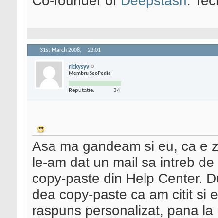
Co-founder of
Deepstash
. Tec
31st March 2008,
23:01
rickysyv
Membru SeoPedia
Reputatie:
34
Asa ma gandeam si eu, ca e zer
le-am dat un mail sa intreb de 
copy-paste din Help Center. D
dea copy-paste ca am citit si 
raspuns personalizat, pana la u