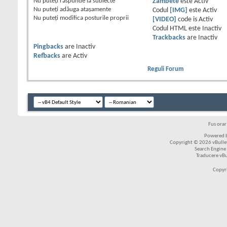
Nu puteţi
răspunde la subiecte
Zâmbete
este
Activ
Nu puteţi
adăuga ataşamente
Codul
[IMG]
este
Activ
Nu puteţi
modifica posturile proprii
[VIDEO]
code is
Activ
Codul HTML este
Inactiv
Trackbacks
are
Inactiv
Pingbacks
are
Inactiv
Refbacks
are
Activ
Reguli Forum
Fus ora
Powered b
Copyright © 2026 vBulleti
Search Engine
Traducere vB
Copyr