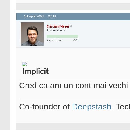
1st April 2008,
02:18
Cristian Mezei
Administrator
Reputatie:
66
Cred ca am un cont mai vechi R
Co-founder of
Deepstash
. Tec