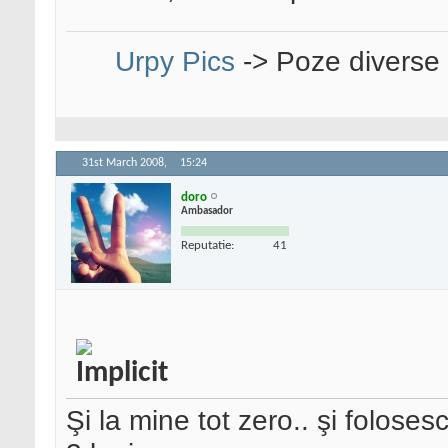
Urpy Pics
-> Poze diverse
31st March 2008,
15:24
doro
Ambasador
Reputatie:
41
Şi la mine tot zero.. şi folose