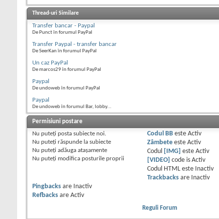
Thread-uri Similare
Transfer bancar - Paypal
De Punct în forumul PayPal
Transfer Paypal - transfer bancar
De SeerKan în forumul PayPal
Un caz PayPal
De marcos29 în forumul PayPal
Paypal
De undoweb în forumul PayPal
Paypal
De undoweb în forumul Bar, lobby...
Permisiuni postare
Nu puteţi
posta subiecte noi.
Codul BB
este
Activ
Nu puteţi
răspunde la subiecte
Zâmbete
este
Activ
Nu puteţi
adăuga ataşamente
Codul
[IMG]
este
Activ
Nu puteţi
modifica posturile proprii
[VIDEO]
code is
Activ
Codul HTML este
Inactiv
Trackbacks
are
Inactiv
Pingbacks
are
Inactiv
Refbacks
are
Activ
Reguli Forum