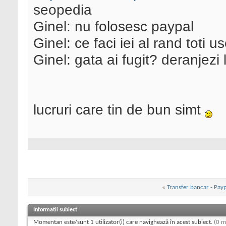
seopedia
Ginel: nu folosesc paypal
Ginel: ce faci iei al rand toti us
Ginel: gata ai fugit? deranjez
lucruri care tin de bun simt
«
Transfer bancar - Payp
Informații subiect
Momentan este/sunt 1 utilizator(i) care navighează în acest subiect.
(0 m