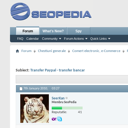
Forum
What's New?
Spy
FAQ
Calendar
Community
Forum Actions
Quick Links
Forum
Chestiuni generale
Comert electronic, e-Commerce
Subiect:
Transfer Paypal - transfer bancar
7th January 2010,
03:27
SeerKan
Membru SeoPedia
Reputatie:
41