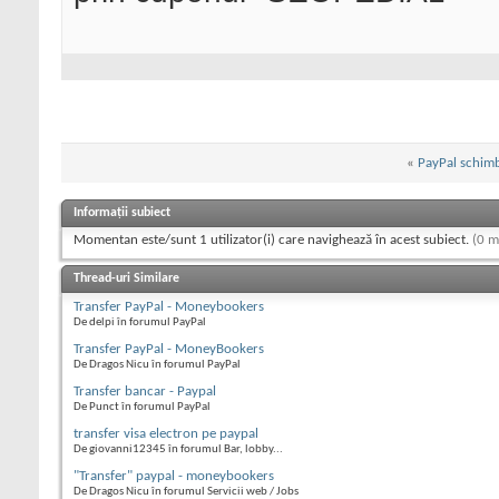
«
PayPal schim
Informații subiect
Momentan este/sunt 1 utilizator(i) care navighează în acest subiect.
(0 m
Thread-uri Similare
Transfer PayPal - Moneybookers
De delpi în forumul PayPal
Transfer PayPal - MoneyBookers
De Dragos Nicu în forumul PayPal
Transfer bancar - Paypal
De Punct în forumul PayPal
transfer visa electron pe paypal
De giovanni12345 în forumul Bar, lobby...
"Transfer" paypal - moneybookers
De Dragos Nicu în forumul Servicii web / Jobs