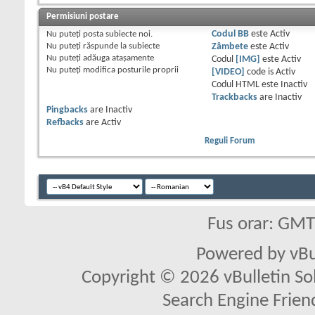
Permisiuni postare
Nu puteţi
posta subiecte noi.
Codul BB
este
Activ
Nu puteţi
răspunde la subiecte
Zâmbete
este
Activ
Nu puteţi
adăuga ataşamente
Codul
[IMG]
este
Activ
Nu puteţi
modifica posturile proprii
[VIDEO]
code is
Activ
Codul HTML este
Inactiv
Trackbacks
are
Inactiv
Pingbacks
are
Inactiv
Refbacks
are
Activ
Reguli Forum
Fus orar: GM
Powered by vBu
Copyright © 2026 vBulletin Solu
Search Engine Frien