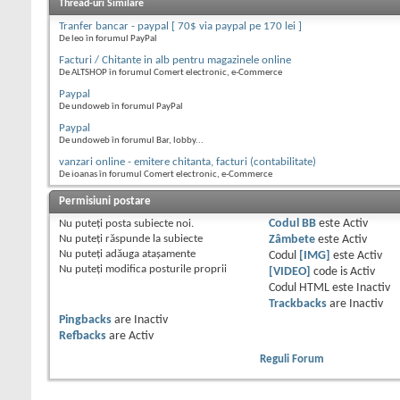
Thread-uri Similare
Tranfer bancar - paypal [ 70$ via paypal pe 170 lei ]
De leo în forumul PayPal
Facturi / Chitante in alb pentru magazinele online
De ALTSHOP în forumul Comert electronic, e-Commerce
Paypal
De undoweb în forumul PayPal
Paypal
De undoweb în forumul Bar, lobby...
vanzari online - emitere chitanta, facturi (contabilitate)
De ioanas în forumul Comert electronic, e-Commerce
Permisiuni postare
Nu puteţi
posta subiecte noi.
Codul BB
este
Activ
Nu puteţi
răspunde la subiecte
Zâmbete
este
Activ
Nu puteţi
adăuga ataşamente
Codul
[IMG]
este
Activ
Nu puteţi
modifica posturile proprii
[VIDEO]
code is
Activ
Codul HTML este
Inactiv
Trackbacks
are
Inactiv
Pingbacks
are
Inactiv
Refbacks
are
Activ
Reguli Forum