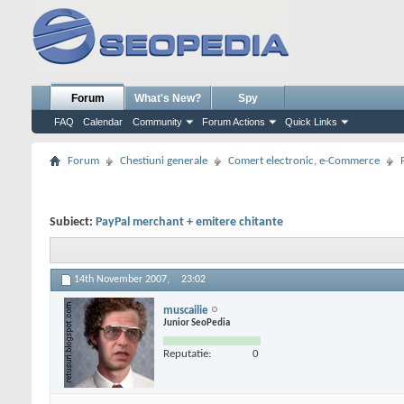
Forum
What's New?
Spy
FAQ
Calendar
Community
Forum Actions
Quick Links
Forum
Chestiuni generale
Comert electronic, e-Commerce
Subiect:
PayPal merchant + emitere chitante
14th November 2007,
23:02
muscailie
Junior SeoPedia
Reputatie:
0