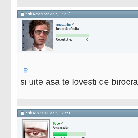
27th November 2007,
19:36
muscailie
Junior SeoPedia
Reputatie:
0
si uite asa te lovesti de biro
27th November 2007,
20:31
Toto
Ambasador