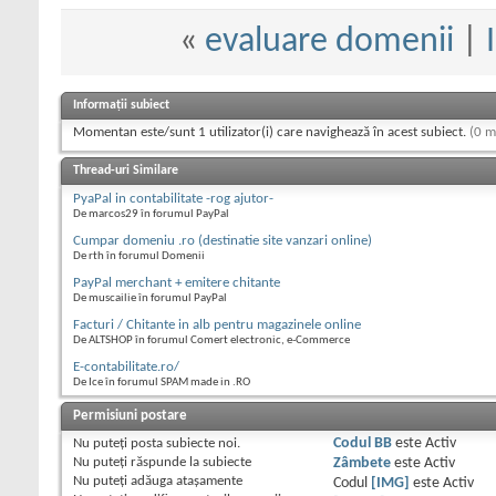
«
evaluare domenii
|
Informații subiect
Momentan este/sunt 1 utilizator(i) care navighează în acest subiect.
(0 m
Thread-uri Similare
PyaPal in contabilitate -rog ajutor-
De marcos29 în forumul PayPal
Cumpar domeniu .ro (destinatie site vanzari online)
De rth în forumul Domenii
PayPal merchant + emitere chitante
De muscailie în forumul PayPal
Facturi / Chitante in alb pentru magazinele online
De ALTSHOP în forumul Comert electronic, e-Commerce
E-contabilitate.ro/
De Ice în forumul SPAM made in .RO
Permisiuni postare
Nu puteţi
posta subiecte noi.
Codul BB
este
Activ
Nu puteţi
răspunde la subiecte
Zâmbete
este
Activ
Nu puteţi
adăuga ataşamente
Codul
[IMG]
este
Activ