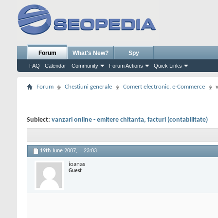
Forum
What's New?
Spy
FAQ
Calendar
Community
Forum Actions
Quick Links
Forum
Chestiuni generale
Comert electronic, e-Commerce
v
Subiect:
vanzari online - emitere chitanta, facturi (contabilitate)
19th June 2007,
23:03
ioanas
Guest