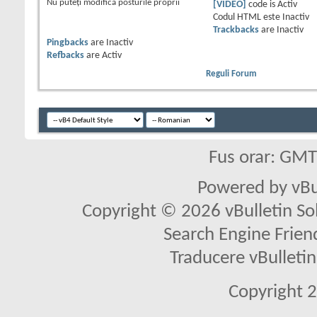
Nu puteţi
modifica posturile proprii
[VIDEO]
code is
Activ
Codul HTML este
Inactiv
Trackbacks
are
Inactiv
Pingbacks
are
Inactiv
Refbacks
are
Activ
Reguli Forum
Fus orar: GM
Powered by vBu
Copyright © 2026 vBulletin Solu
Search Engine Frien
Traducere vBullet
Copyright 