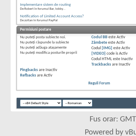
Implementare sistem de routing
De Robert în forumul Bar, lobby...
Notification of Limited Account Access?
De zoltan în forumul PayPal
Permisiuni postare
Nu puteţi
posta subiecte noi.
Codul BB
este
Activ
Nu puteţi
răspunde la subiecte
Zâmbete
este
Activ
Nu puteţi
adăuga ataşamente
Codul
[IMG]
este
Activ
Nu puteţi
modifica posturile proprii
[VIDEO]
code is
Activ
Codul HTML este
Inactiv
Trackbacks
are
Inactiv
Pingbacks
are
Inactiv
Refbacks
are
Activ
Reguli Forum
Fus orar: GM
Powered by vBu