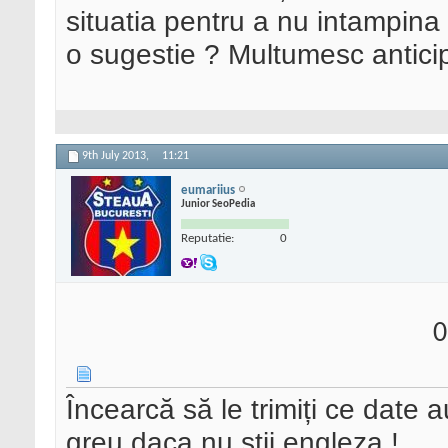
situatia pentru a nu intampin
o sugestie ? Multumesc antici
9th July 2013,
11:21
eumariius
Junior SeoPedia
Reputatie:
0
0
Încearcă să le trimiți ce date a
greu daca nu știi engleza !