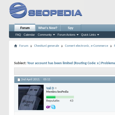
Forum
What's New?
Spy
FAQ
Calendar
Community
Forum Actions
Quick Links
Forum
Chestiuni generale
Comert electronic, e-Commerce
Subiect:
Your account has been limited (Routing Code: x ) Problema
2nd April 2013,
05:11
Vali D
Membru SeoPedia
Reputatie:
43