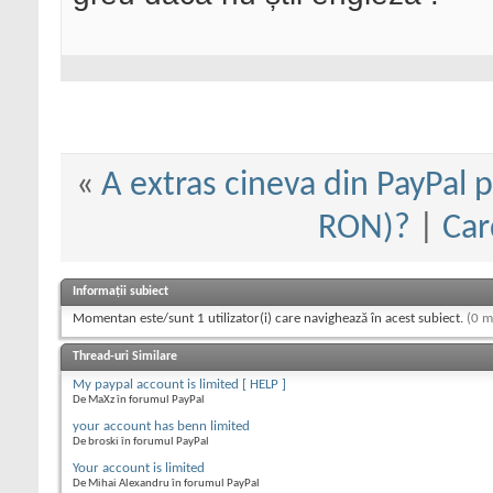
«
A extras cineva din PayPal p
RON)?
|
Car
Informații subiect
Momentan este/sunt 1 utilizator(i) care navighează în acest subiect.
(0 m
Thread-uri Similare
My paypal account is limited [ HELP ]
De MaXz în forumul PayPal
your account has benn limited
De broski în forumul PayPal
Your account is limited
De Mihai Alexandru în forumul PayPal