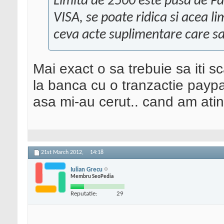
Limita de 2500 este pusa de Pay
VISA, se poate ridica si acea l
ceva acte suplimentare care sa
Mai exact o sa trebuie sa iti s
la banca cu o tranzactie paypa
asa mi-au cerut.. cand am atins
21st March 2012,
14:18
Iulian Grecu
Membru SeoPedia
Reputatie:
29