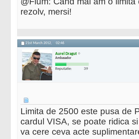
@Fium: Când mai am o limită 
rezolv, mersi!
21st March 2012,
02:46
Aurel Dragut
Ambasador
Reputatie:
39
Limita de 2500 este pusa de Pa
cardul VISA, se poate ridica s
va cere ceva acte suplimentare