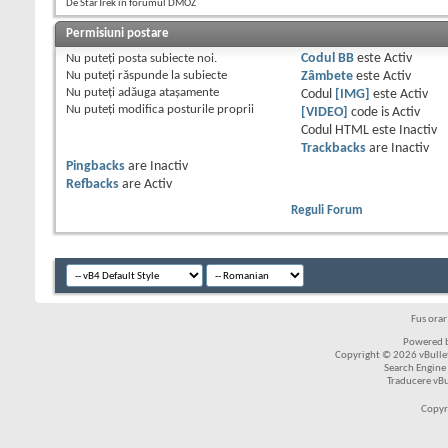
De StarTrek în forumul DMOZ
Permisiuni postare
Nu puteţi
posta subiecte noi.
Codul BB
este
Activ
Nu puteţi
răspunde la subiecte
Zâmbete
este
Activ
Nu puteţi
adăuga ataşamente
Codul
[IMG]
este
Activ
Nu puteţi
modifica posturile proprii
[VIDEO]
code is
Activ
Codul HTML este
Inactiv
Trackbacks
are
Inactiv
Pingbacks
are
Inactiv
Refbacks
are
Activ
Reguli Forum
Fus ora
Powered b
Copyright © 2026 vBulleti
Search Engine
Traducere vB
Copyr