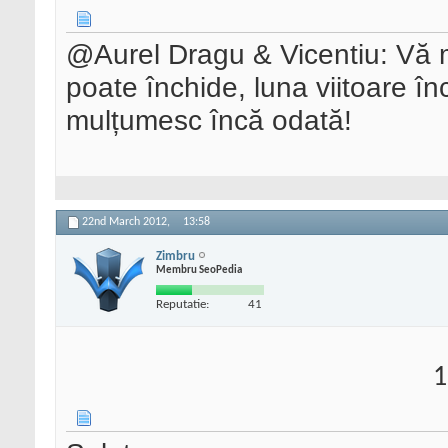
@Aurel Dragu & Vicentiu: Vă 
poate închide, luna viitoare în
mulțumesc încă odată!
22nd March 2012,
13:58
Zimbru
Membru SeoPedia
Reputatie:
41
1