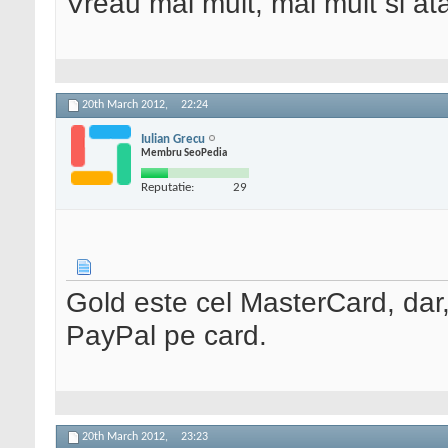
Vreau mai mult, mai mult si ata
20th March 2012,
22:24
Iulian Grecu
Membru SeoPedia
Reputatie:
29
Gold este cel MasterCard, dar
PayPal pe card.
20th March 2012,
23:23