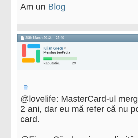
Am un
Blog
20th March 2012,
23:40
Iulian Grecu
Membru SeoPedia
Reputatie:
29
@lovelife: MasterCard-ul merge
2 ani, dar eu mă refer că nu p
card.