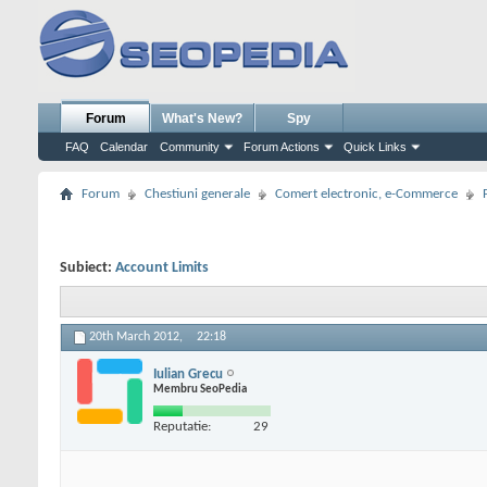
Forum
What's New?
Spy
FAQ
Calendar
Community
Forum Actions
Quick Links
Forum
Chestiuni generale
Comert electronic, e-Commerce
Subiect:
Account Limits
20th March 2012,
22:18
Iulian Grecu
Membru SeoPedia
Reputatie:
29