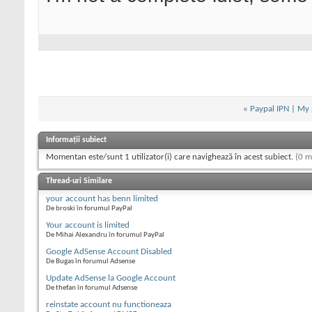
«
Paypal IPN
|
My p
Informații subiect
Momentan este/sunt 1 utilizator(i) care navighează în acest subiect.
(0 m
Thread-uri Similare
your account has benn limited
De broski în forumul PayPal
Your account is limited
De Mihai Alexandru în forumul PayPal
Google AdSense Account Disabled
De Bugas în forumul Adsense
Update AdSense la Google Account
De thefan în forumul Adsense
reinstate account nu functioneaza