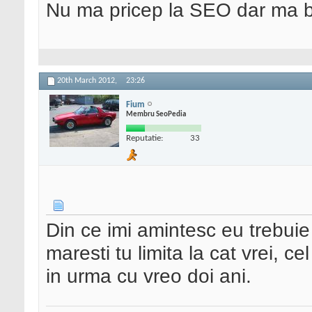
Nu ma pricep la SEO dar ma 
20th March 2012,
23:26
Fium
Membru SeoPedia
Reputatie:
33
Din ce imi amintesc eu trebuie 
maresti tu limita la cat vrei, c
in urma cu vreo doi ani.