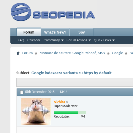
Forum
What's New?
Spy
FAQ
Calendar
Community
Forum Actions
Quick Links
Forum
Motoare de cautare. Google, Yahoo!, MSN
Google
No
Subiect:
Google indexeaza varianta cu https by default
18th December 2015,
13:14
Nichita
Super Moderator
Reputatie:
94