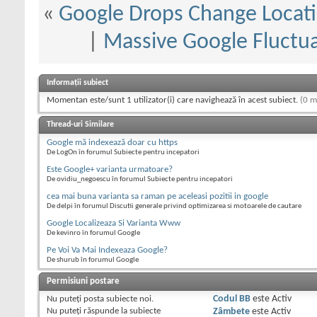
«
Google Drops Change Locatio
|
Massive Google Fluctua
Informații subiect
Momentan este/sunt 1 utilizator(i) care navighează în acest subiect.
(0 m
Thread-uri Similare
Google mă indexează doar cu https
De LogOn în forumul Subiecte pentru incepatori
Este Google+ varianta urmatoare?
De ovidiu_negoescu în forumul Subiecte pentru incepatori
cea mai buna varianta sa raman pe aceleasi pozitii in google
De delpi în forumul Discutii generale privind optimizarea si motoarele de cautare
Google Localizeaza Si Varianta Www
De kevinro în forumul Google
Pe Voi Va Mai Indexeaza Google?
De shurub în forumul Google
Permisiuni postare
Nu puteţi
posta subiecte noi.
Codul BB
este
Activ
Nu puteţi
răspunde la subiecte
Zâmbete
este
Activ