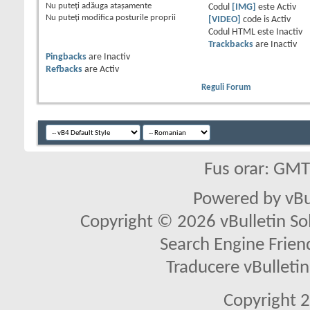
Nu puteţi
adăuga ataşamente
Codul
[IMG]
este
Activ
Nu puteţi
modifica posturile proprii
[VIDEO]
code is
Activ
Codul HTML este
Inactiv
Trackbacks
are
Inactiv
Pingbacks
are
Inactiv
Refbacks
are
Activ
Reguli Forum
Fus orar: GM
Powered by vBu
Copyright © 2026 vBulletin Solu
Search Engine Frien
Traducere vBullet
Copyright 