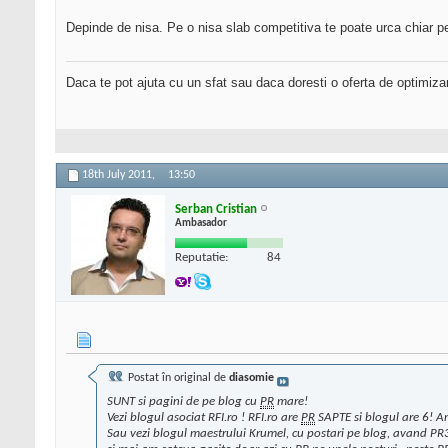
Depinde de nisa. Pe o nisa slab competitiva te poate urca chiar p
Daca te pot ajuta cu un sfat sau daca doresti o oferta de optimiza
18th July 2011,
13:50
Serban Cristian
Ambasador
Reputatie:
84
Postat în original de
diasomie
SUNT si pagini de pe blog cu
PR
mare!
Vezi blogul asociat RFI.ro ! RFI.ro are
PR
SAPTE si blogul are 6! A
Sau vezi blogul maestrului Krumel, cu postari pe blog, avand PR3