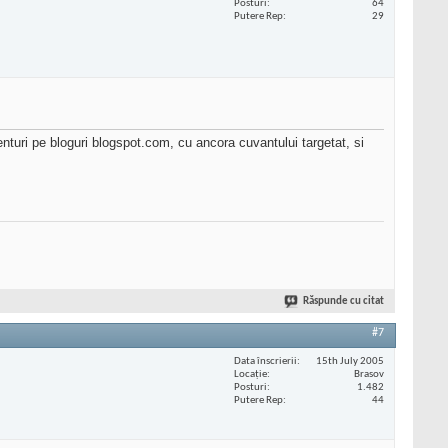
Posturi
64
Putere Rep
29
nturi pe bloguri blogspot.com, cu ancora cuvantului targetat, si
Răspunde cu citat
#7
Data înscrierii
15th July 2005
Locaţie
Brasov
Posturi
1.482
Putere Rep
44