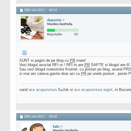
18th July 2011,
00:12
diasomie
Membru SeoPedia
Reputatie:
30
SUNT si pagini de pe blog cu
PR
mare!
Vezi blogul asociat RFI.ro ! RFI.ro are
PR
SAPTE si blogul are 6!
Sau vezi blogul maestrului Krumel, cu postari pe blog, avand PR3 
si mai am cateva gasite doar azi cu
PR
pe unele posturi , peste 
vand
ace acupunctura
SuJok si
ace acupunctura argint
, in Bucures
18th July 2011,
00:26
kalu
Membru SeoPedia