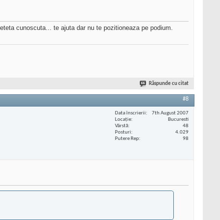
 reteta cunoscuta... te ajuta dar nu te pozitioneaza pe podium.
Răspunde cu citat
#8
Data înscrierii
7th August 2007
Locaţie
Bucuresti
Vârstă
48
Posturi
4.029
Putere Rep
98