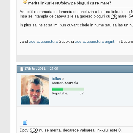
merita linkurile NOfolow pe bloguri cu PR mare?
Am citit o gramada in domeniu si concluzia a fost ca linkurile cu
Insa se intampla de cateva zile sa gasesc bloguri cu
PR
mare. 5-6
In plus sa insist sa imi pun cuvant cheie in nume sau sa las un nu
vand
ace acupunctura
SuJok si
ace acupunctura argint
, in Bucures
17th July 2011,
23:05
Iulian
Membru SeoPedia
Reputatie:
37
Dpdv
SEO
nu se merita, deoarece valoarea link-ului este 0.