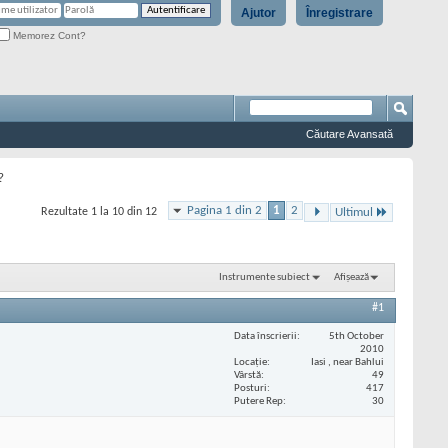
Ajutor
Înregistrare
Memorez Cont?
Căutare Avansată
?
Pagina 1 din 2
1
2
Rezultate 1 la 10 din 12
Ultimul
Instrumente subiect
Afișează
#1
Data înscrierii
5th October
2010
Locaţie
Iasi , near Bahlui
Vârstă
49
Posturi
417
Putere Rep
30