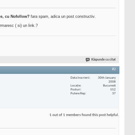
le, cu Nofollow?
fara spam, adica un post constructiv.
maresc ( si) un link.?
Răspunde cu citat
#2
Data înscrierii
30th January
2008
Locaţie
Bucuresti
Posturi
552
Putere Rep
37
1 out of 1 members found this post helpful.