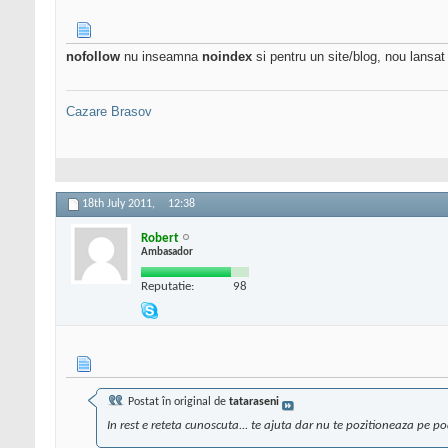
nofollow
nu inseamna
noindex
si pentru un site/blog, nou lansat 
Cazare Brasov
18th July 2011,
12:38
Robert
Ambasador
Reputatie:
98
Postat în original de
tataraseni
In rest e reteta cunoscuta... te ajuta dar nu te pozitioneaza pe p