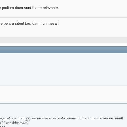
e podium daca sunt foarte relevante.
re pentru siteul tau, da-mi un mesaj!
m gasit pagini cu
PR
( da nu cred ca accepta commenturi, ca nu am vazut nici unul)
 ( il consider mare)