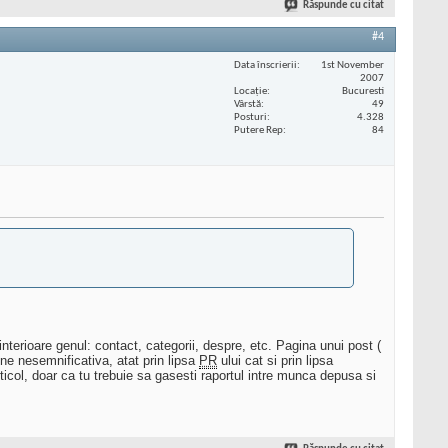
Răspunde cu citat
#4
Data înscrierii
1st November
2007
Locaţie
Bucuresti
Vârstă
49
Posturi
4.328
Putere Rep
84
interioare genul: contact, categorii, despre, etc. Pagina unui post (
ne nesemnificativa, atat prin lipsa
PR
ului cat si prin lipsa
ticol, doar ca tu trebuie sa gasesti raportul intre munca depusa si