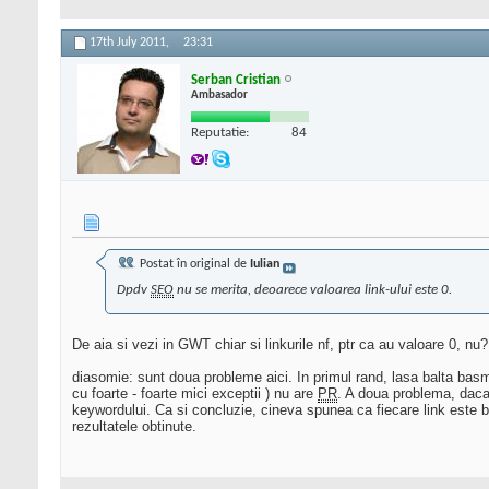
17th July 2011,
23:31
Serban Cristian
Ambasador
Reputatie:
84
Postat în original de
Iulian
Dpdv
SEO
nu se merita, deoarece valoarea link-ului este 0.
De aia si vezi in GWT chiar si linkurile nf, ptr ca au valoare 0, nu?
diasomie: sunt doua probleme aici. In primul rand, lasa balta ba
cu foarte - foarte mici exceptii ) nu are
PR
. A doua problema, daca 
keywordului. Ca si concluzie, cineva spunea ca fiecare link este bi
rezultatele obtinute.