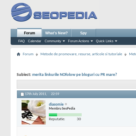
Forum
What's New?
Spy
FAQ
Calendar
Community
Forum Actions
Quick Links
Forum
Metode de promovare, resurse, articole si tutoriale
Meto
Subiect:
merita linkurile NOfolow pe bloguri cu PR mare?
17th July 2011,
22:59
diasomie
Membru SeoPedia
Reputatie:
30