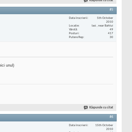
Răspunde cu citat
#5
Data înscrierii
5th October
2010
Locaţie
Iasi , near Bahlui
Vârstă
49
Posturi
417
Putere Rep
30
ci unul)
Răspunde cu citat
#6
Data înscrierii
15th October
2010