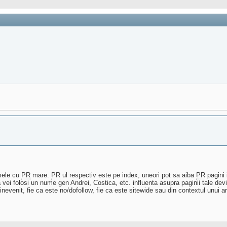
smele cu
PR
mare.
PR
ul respectiv este pe index, uneori pot sa aiba
PR
pagini 
vei folosi un nume gen Andrei, Costica, etc. influenta asupra paginii tale devi
nevenit, fie ca este no/dofollow, fie ca este sitewide sau din contextul unui ar