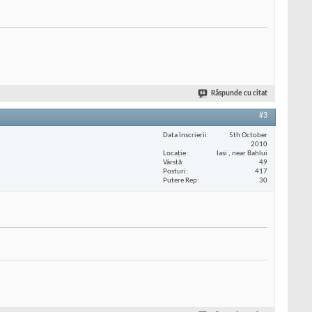
Răspunde cu citat
#3
Data înscrierii
5th October
2010
Locaţie
Iasi , near Bahlui
Vârstă
49
Posturi
417
Putere Rep
30