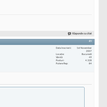
Răspunde cu citat
#9
Data înscrierii
1st November
2007
Locaţie
Bucuresti
Vârstă
49
Posturi
4.328
Putere Rep
84