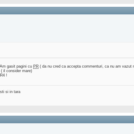
 Am gasit pagini cu
PR
( da nu cred ca accepta commenturi, ca nu am vazut ni
( il consider mare)
PR4 !
ti si in tara