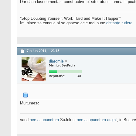
Dar daca lasi comentarii constructive pt site, atunci lumea iti poate 
“Stop Doubting Yourself, Work Hard and Make It Happen”
Imi place sa conduc si sa gasesc cele mai bune
distanțe rutiere
.
17th July 2011,
23:13
diasomie
Membru SeoPedia
Reputatie:
30
Multumesc
vand
ace acupunctura
SuJok si
ace acupunctura argint
, in Bucures