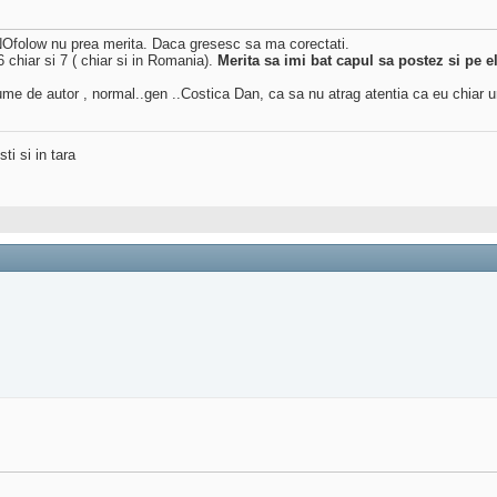
 NOfolow nu prea merita. Daca gresesc sa ma corectati.
 chiar si 7 ( chiar si in Romania).
Merita sa imi bat capul sa postez si pe e
me de autor , normal..gen ..Costica Dan, ca sa nu atrag atentia ca eu chiar ur
ti si in tara