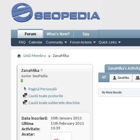
Forum
What's New?
Spy
FAQ
Calendar
Community
Forum Actions
Quick Links
Listă Membru
ZanaMika
ZanaMika's Activit
ZanaMika
Junior SeoPedia
All
ZanaMika
Pagină Personală
No More Results
Caută toate posturile
Caută toate subiectele deschise
Data înscrierii
10th January 2011
Ultima
11th February 2011
13:39
Activitate
Avatar