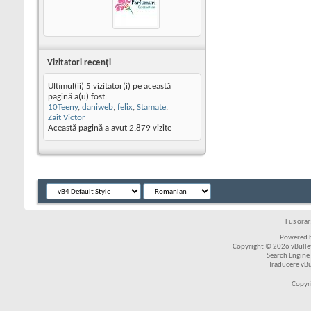
Vizitatori recenţi
Ultimul(ii) 5 vizitator(i) pe această
pagină a(u) fost:
10Teeny
,
daniweb
,
felix
,
Stamate
,
Zait Victor
Această pagină a avut
2.879
vizite
Fus ora
Powered b
Copyright © 2026 vBulleti
Search Engine
Traducere vB
Copyr