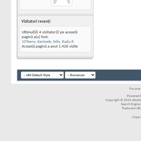
Vizitatori recenţi
Ultimul(ii) 4 vizitator(i) pe această
pagină a(u) fost:
10Teeny
,
daniweb
,
felix
,
Radu.R
Această pagină a avut
1.426
vizite
Fus ora
Powered b
Copyright © 2026 vBulleti
Search Engine
Traducere vB
Copyr