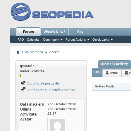
Forum
What's New?
Spy
FAQ
Calendar
Community
Forum Actions
Quick Links
Listă Membru
qMatei
qMatei's Activity
qMatei
Junior SeoPedia
All
qMatei
P
Caută toate posturile
No More Results
Caută toate subiectele deschise
Data înscrierii
2nd October 2018
Ultima
2nd October 2018
21:57
Activitate
Avatar