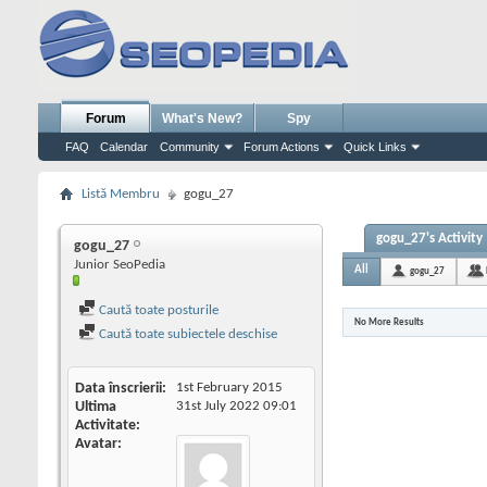
Forum
What's New?
Spy
FAQ
Calendar
Community
Forum Actions
Quick Links
Listă Membru
gogu_27
gogu_27's Activity
gogu_27
Junior SeoPedia
All
gogu_27
Caută toate posturile
No More Results
Caută toate subiectele deschise
Data înscrierii
1st February 2015
Ultima
31st July 2022
09:01
Activitate
Avatar