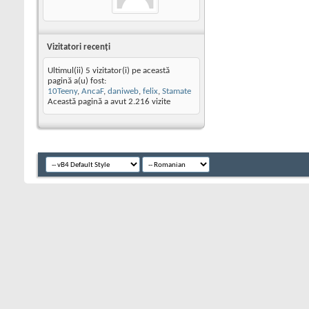
Vizitatori recenţi
Ultimul(ii) 5 vizitator(i) pe această
pagină a(u) fost:
10Teeny
,
AncaF
,
daniweb
,
felix
,
Stamate
Această pagină a avut
2.216
vizite