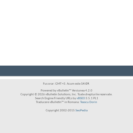
Fus orar: GMT +3. Acum este
14:09
.
Powered by vBulletin™ Versiunea 4.2.0
Copyright © 2026 vBulletin Solutions, Inc. Toate drepturile rezervate.
Search Engine Friendly URLs by
vBSEO
3.5.1 PL1
Traducere vBulletin™ in Romana:
Teascu Dorin
Copyright 2002-2015
SeoPedia