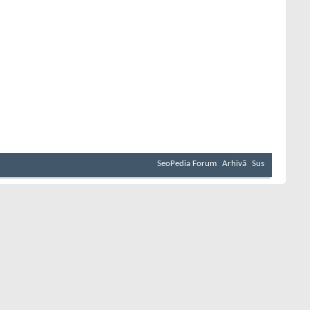
SeoPedia Forum
Arhivă
Sus