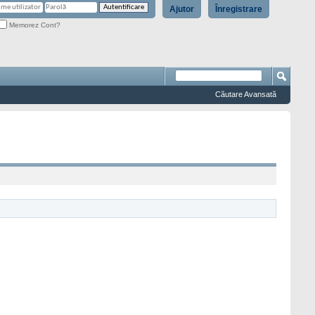
Ajutor
Înregistrare
Memorez Cont?
Căutare Avansată