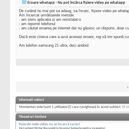
Eroare whatapp - Nu pot încărca fișiere video pe whatapp
De curând nu mai pot sa adaug, sa încarc, fișiere video pe whata
Am încercat următoarele metode:
- am șters aplicația și am reinstalat-o
- am repornit telefonul
- am căutat eroarea pe internet dar nu găsesc un răspuns, doar cu
Dacă este cineva care a avut aceeași eroare, rog să imi spună cu
Am telefon samsung 21 ultra, deci andoid.
«
Informații subiect
Momentan este/sunt 1 utilizator(i) care navighează în acest subiect.
(0 m
Thread-uri Similare
fişierele mele video nu se încarcă corect
De Content Writer Bucureşti în forumul Subiecte pentru incepatori