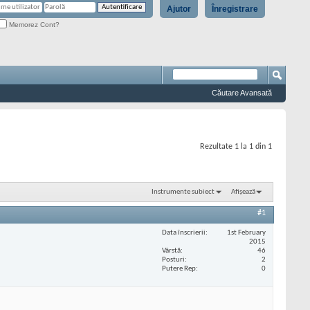
Ajutor
Înregistrare
Memorez Cont?
Căutare Avansată
Rezultate 1 la 1 din 1
Instrumente subiect
Afișează
#1
Data înscrierii
1st February
2015
Vârstă
46
Posturi
2
Putere Rep
0