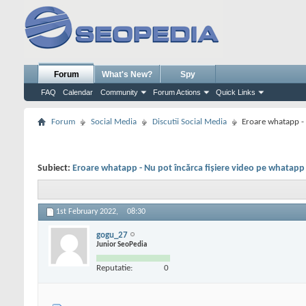
Forum
What's New?
Spy
FAQ
Calendar
Community
Forum Actions
Quick Links
Forum
Social Media
Discutii Social Media
Eroare whatapp - 
Subiect:
Eroare whatapp - Nu pot încărca fișiere video pe whatapp
1st February 2022,
08:30
gogu_27
Junior SeoPedia
Reputatie:
0