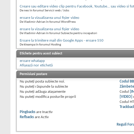
Creare sau editare video clip pentru Facebook, Youtube... sau video si fo
De neo în forumul Servicii web / Jobs
eroare la vizualizarea unui fişier video
De Vladimir-Adrian în forumul WordPress
eroare la vizualizarea unui fişier video
De Vladimir-Adrian în forumul Subiecte pentru incepatori
Eroare la trimitere mail din Google Apps - eroare 550
De kleampa în forumul Hosting
Etichete pentru acest subiect
eroare whatapp
Afișează nor etichetă
Permisiuni postare
Nu puteţi
posta subiecte noi.
Codul B
Nu puteţi
răspunde la subiecte
Zâmbet
Nu puteţi
adăuga ataşamente
Codul
[I
Nu puteţi
modifica posturile proprii
[VIDEO]
Codul H
Trackbac
Pingbacks
are
Inactiv
Refbacks
are
Activ
Reguli Fo