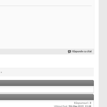
Răspunde cu citat
»
Răspunsuri:
3
Ultimul Post:
9th May 2019,
13:48